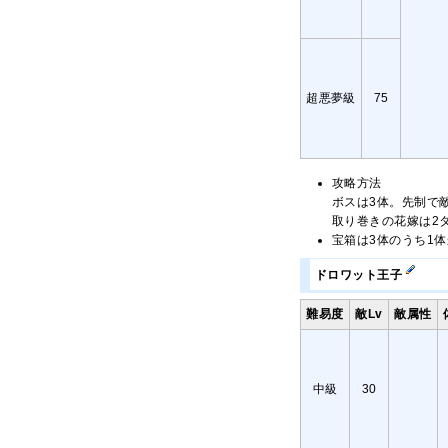
超悪夢級
75
攻略方法
ボスは3体。先制で
取り巻きの花嫁は2
宝箱は3体のうち1
ドロワット王子
難易度
敵Lv
敵属性
中級
30