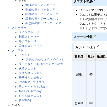
第3部
クエスト概要
海賊の国・アンキュラ
罪過の国・ヴォタリア
ワールドマップ内「
紅鏡の国・フレアルージュ
クエストは王子ごと
武器の国・アースガルズ
王子の指輪のドロッ
不思議の国・ワンダーメア
クエストをクリアす
ストーリー
※王子がドロップす
メインストーリー
相関ストーリー
ステージ情報
外伝ストーリー
隠れ家ストーリー
カリバーン王子
クエスト
イベント
難易度
敵Lv
敵属性
プチめざめのコインイベント
帰ってきた！あばれユメクイの森
妖精クエスト
プリンスレッスン
超級
45
王子様との出会い
RANKアップクエスト
夢のかがやきを求めて
Today's Birthday
おさんぽクエスト
夢100の日
悪夢級
60
パズル