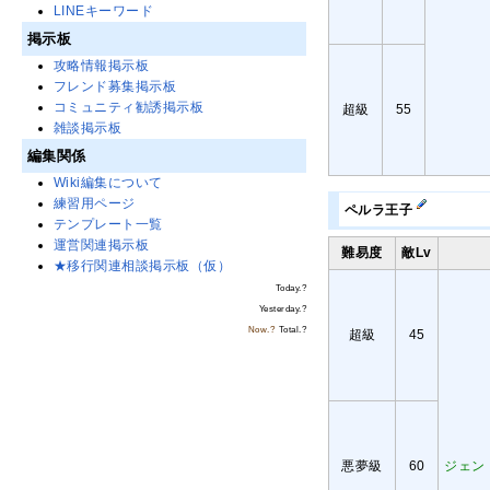
LINEキーワード
掲示板
攻略情報掲示板
フレンド募集掲示板
コミュニティ勧誘掲示板
超級
55
雑談掲示板
編集関係
Wiki編集について
練習用ページ
ペルラ王子
テンプレート一覧
運営関連掲示板
難易度
敵Lv
★移行関連相談掲示板（仮）
Today.
?
Yesterday.
?
Now.
?
Total.
?
超級
45
悪夢級
60
ジェン