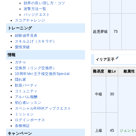
効率の良い消し方・コツ
攻撃方法一覧
バッジクエスト
スコアチャレンジ
トレーニング
超悪夢級
75
経験値早見表
スキル上げ（スキラゲ）
愛情突破
情報
イリア王子
ガチャ
交換所（リング交換所）
難易度
敵Lv
敵属性
10周年Ver.王子様交換所Special
隠れ家
歓迎パーティ
コミュニティ
中級
30
アルバム報酬
初心者レッスン
スペシャルRANKアップクエスト
ミッション
ログインボーナス
各種検証
上級
45
ジェント
キャンペーン