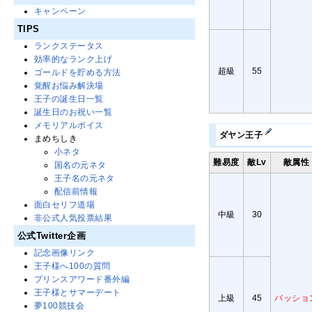
キャンペーン
TIPS
ランクステータス
効率的なランク上げ
超級
55
ゴールドを貯める方法
覚醒お悩み解決場
王子の誕生日一覧
誕生日のお祝い一覧
メモリアルボイス
ダヤン王子
まめちしき
小ネタ
難易度
敵Lv
敵属性
国名の元ネタ
王子名の元ネタ
配信前情報
面白セリフ道場
中級
30
非公式人気投票結果
公式Twitter企画
記念画像リンク
王子様へ100の質問
プリンスアワード番外編
王子様とサマーデート
上級
45
パッショ
夢100競技会