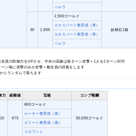
ペルラ
2,500ゴールド
エキスパート教育係（青）
30
1,950
妖精石1個
エキスパート教育係（青）
ペルラ
敵全員の防御力をUPさせ、中央の花嫁は毎ターン攻撃＋1人を2ターン封印
ターン毎に攻撃のみか攻撃＋敵全員の回復をします
体からランダムで落ちます
体力
経験値
宝箱
コンプ報酬
600ゴールド
ルーキー教育係（黄）
15
675
50,000ゴールド
エリート教育係（黄）
ドロワット