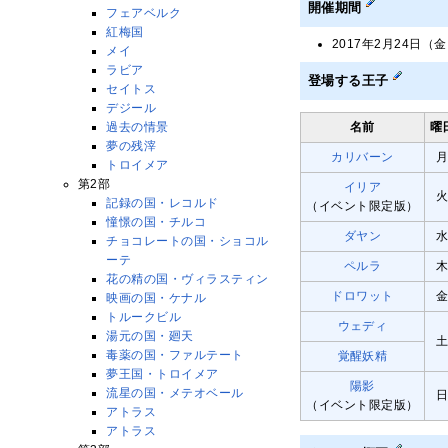
開催期間
フェアベルク
紅梅国
2017年2月24日（金
メイ
ラビア
登場する王子
セイトス
デジール
過去の情景
名前
曜
夢の残滓
カリバーン
トロイメア
第2部
イリア
記録の国・レコルド
（イベント限定版）
憧憬の国・チルコ
ダヤン
チョコレートの国・ショコル
ーテ
ペルラ
花の精の国・ヴィラスティン
ドロワット
映画の国・ケナル
トルークビル
ウェディ
湯元の国・廻天
毒薬の国・ファルテート
覚醒妖精
夢王国・トロイメア
陽影
流星の国・メテオベール
（イベント限定版）
アトラス
アトラス