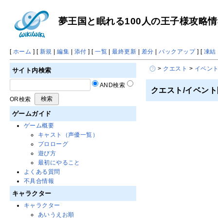
夢王国と眠れる100人の王子様攻略情報 
[
ホーム
] [
新規
|
編集
|
添付
] [
一覧
|
最終更新
|
差分
|
バックアップ
] [
凍結
>
クエスト
>
イベン
サイト内検索
AND検索
クエスト/イベント
OR検索
ゲームガイド
ゲーム概要
キャスト（声優一覧）
プロローグ
遊び方
最初にやること
よくある質問
不具合情報
キャラクター
キャラクター
あいうえお順