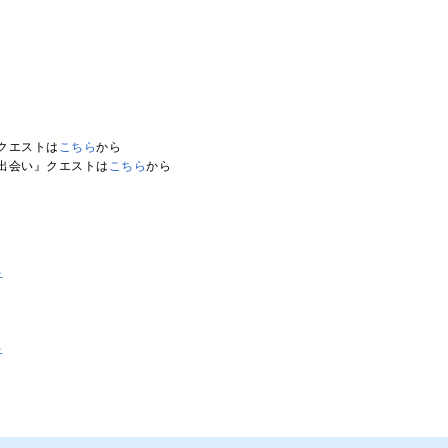
クエストは
こちら
から
出会い』クエストは
こちら
から
子
子