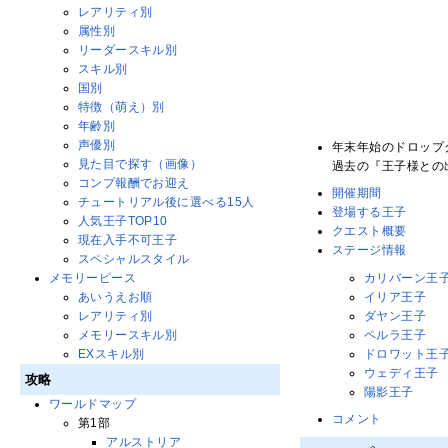
レアリティ別
属性別
リーダースキル別
スキル別
国別
特徴（萌え）別
年齢別
声優別
年末年始のドロップ
見た目で探す（画像）
過去の『王子様との
コンプ報酬でお迎え
開催期間
チュートリアル後に選べる15人
登場する王子
人気王子TOP10
クエスト概要
現在入手不可王子
ステージ情報
スペシャルスタイル
カリバーン王
メモリーピース
イリア王子
あいうえお順
ダヤン王子
レアリティ別
ペルラ王子
メモリースキル別
ドロワット王
EXスキル別
ウェディ王子
攻略
陽影王子
ワールドマップ
コメント
第1部
アルストリア