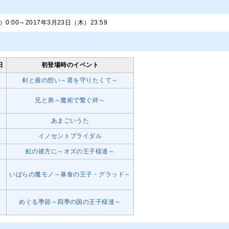
）0:00～2017年3月23日（木）23:59
日
初登場時のイベント
月
剣と盾の想い～君を守りたくて～
火
兄と弟～魔術で繋ぐ絆～
水
あまごいうた
木
イノセントブライダル
金
虹の彼方に～オズの王子様達～
土
いばらの魔モノ～暴食の王子・グラッド～
日
めぐる季節～四季の国の王子様達～