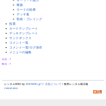
キーワード能力
種族
カードの効果
デッキ集
戦術・プレイング
投票
カードテンプレート
デッキテンプレート
サンドボックス
コメント一覧
コメント一覧/ログ保存
メニューの編集
今日：
?
昨日：
?
レンタルWIKI by
WIKIWIKI.jp*
/
広告について
/ 無料レンタル掲示板
zawazawa