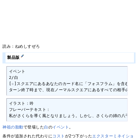
読み：ねめしすぜろ
製品版
イベント

2/白

[☆]スクエアにあるあなたのカード名に「フォスフラム」を含むゼク
ターン終了時まで、現在ノーマルスクエアにあるすべての相手のゼクス
イラスト：吟

フレーバーテキスト：

私がさくらを導く風となりましょう。しかし、さくらの姉の八千代……
神祖の胎動
で登場した
白
の
イベント
。
条件が追加された代わりに
コスト
が2つ下がった
エクスターミネイショ