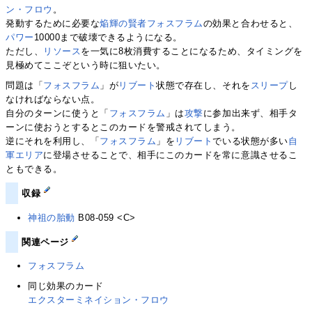
ン・フロウ
。
発動するために必要な
焔輝の賢者フォスフラム
の効果と合わせると、
パワー
10000まで破壊できるようになる。
ただし、
リソース
を一気に8枚消費することになるため、タイミングを
見極めてここぞという時に狙いたい。
問題は「
フォスフラム
」が
リブート
状態で存在し、それを
スリープ
し
なければならない点。
自分のターンに使うと「
フォスフラム
」は
攻撃
に参加出来ず、相手タ
ーンに使おうとするとこのカードを警戒されてしまう。
逆にそれを利用し、「
フォスフラム
」を
リブート
でいる状態が多い
自
軍エリア
に登場させることで、相手にこのカードを常に意識させるこ
ともできる。
収録
神祖の胎動
B08-059 <C>
関連ページ
フォスフラム
同じ効果のカード
エクスターミネイション・フロウ