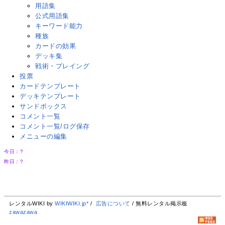
用語集
公式用語集
キーワード能力
種族
カードの効果
デッキ集
戦術・プレイング
投票
カードテンプレート
デッキテンプレート
サンドボックス
コメント一覧
コメント一覧/ログ保存
メニューの編集
今日：
?
昨日：
?
レンタルWIKI by
WIKIWIKI.jp*
/
広告について
/ 無料レンタル掲示板
zawazawa