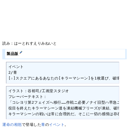
読み：はーとれすえりみねいと
製品版
イベント

2/青

[☆]スクエアにあるあなたの[キラーマシーン]を1枚選び、破壊す
イラスト：谷裕司/工画堂スタジオ

フレーバーテキスト：

「コレヨリ第2フェイズへ移行……作戦ニ必要ノナイ旧型ハ早急ニ処分
役目を終えたキラーマシーン達を凍結機械フリーズが凍結、破壊して
キラーマシーンの戦いは常に合理的だ。そこに一切の感情は存在しな
運命の相剋
で登場した
青
の
イベント
。