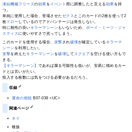
凍結機械フリーズ
の
効果
を
イベント
用に調整したと言える
効果
を持
つ。
単純に使用した場合、登場させた
ゼクス
とこのカードの2枚を使って2
枚
ドロー
しているのでアドバンテージは発生しない。
特に相性の良い
キラーマシーン
もいないため、
ボーイ・ミーツ・ジャ
スティス
に使いやすさで劣ってしまう。
このカードを使用する場合、
攻撃
され
破壊
が確定している
キラーマ
シーン
を利用したい。
攻撃
を終えた
キラーマシーン
を
破壊
して
スクエア
を空ける使い方もで
きる。
【キラーマシーン】
であれば腐る可能性も低いが、安易に積めるカー
ドとは言いがたい。
投入する枚数には気をつける必要があるだろう。
収録
運命の相剋
B07-039 <UC>
関連ページ
ネイ
種族