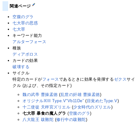
関連ページ
空腹のグラ
七大罪の思惑
七大罪
キーワード能力
アルターフォース
種族
ディアボロス
カードの効果
破壊する
サイクル
特定のカードが
フォース
であるときに効果を発揮する
ゼクス
サイ
クル (および、その指定カード)
魏の武帝 曹操孟徳
(
乱世の奸雄 曹操孟徳
)
オリジナルXIII Type.V“Vb11De”
(
目覚めたType.V
)
十二使徒 天秤宮ズリエル
(
少女時代のズリエル
)
七大罪 暴食の魔人グラ
(
空腹のグラ
)
八大龍王 跋難陀
(
修行中の跋難陀
)