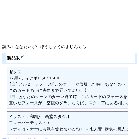
読み：ななたいざいぼうしょくのまじんぐら
製品版
ゼクス

7/黒/ディアボロス/9500

[自]アルターフォース(このカードが登場した時、あなたのトラッシ
このカードの下に表向きで置いてよい。)

[自]あなたのターンのターン終了時、このカードのフォースを1枚選
置いたフォースが「空腹のグラ」ならば、スクエアにある相手のゼク
イラスト：和錆/工画堂スタジオ

フレーバーテキスト：

レディはマナーにも気を使わないとね♪ ～七大罪 暴食の魔人グラ～