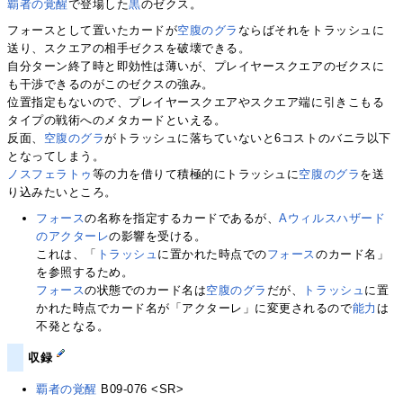
覇者の覚醒
で登場した
黒
のゼクス。
フォースとして置いたカードが
空腹のグラ
ならばそれをトラッシュに
送り、スクエアの相手ゼクスを破壊できる。
自分ターン終了時と即効性は薄いが、プレイヤースクエアのゼクスに
も干渉できるのがこのゼクスの強み。
位置指定もないので、プレイヤースクエアやスクエア端に引きこもる
タイプの戦術へのメタカードといえる。
反面、
空腹のグラ
がトラッシュに落ちていないと6コストのバニラ以下
となってしまう。
ノスフェラトゥ
等の力を借りて積極的にトラッシュに
空腹のグラ
を送
り込みたいところ。
フォース
の名称を指定するカードであるが、
Aウィルスハザード
のアクターレ
の影響を受ける。
これは、「
トラッシュ
に置かれた時点での
フォース
のカード名」
を参照するため。
フォース
の状態でのカード名は
空腹のグラ
だが、
トラッシュ
に置
かれた時点でカード名が「アクターレ」に変更されるので
能力
は
不発となる。
収録
覇者の覚醒
B09-076 <SR>