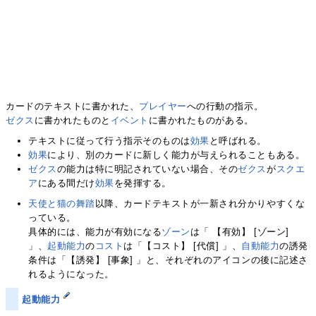
カードのテキストに書かれた、
プレイヤー
への行動の指示。
ゼクス
に書かれたものと
イベント
に書かれたものがある。
テキストに従って行う指示そのものは
効果
と呼ばれる。
効果
により、別のカードに新しく能力が与えられることもある。
ゼクス
の能力は特に明記されていない場合、その
ゼクス
が
スクエ
ア
にある間だけ
効果
を発揮する。
天使と猫の舞踏
以降、カードテキストが一新され分かりやすくな
っている。
具体的には、能力が有効になる
ゾーン
は「 【有効】 [ゾーン]
」、
起動能力
の
コスト
は「【コスト】 [代償] 」、
自動能力
の誘発
条件は「【誘発】 [事象] 」と、それぞれのアイコンの後に記述さ
れるようになった。
起動能力