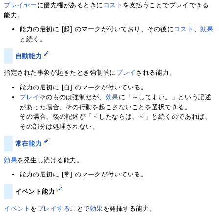
プレイヤー
に優先権があるときに
コスト
を支払うことでプレイできる
能力。
能力の最初に [起] のマークが付いており、その後に
コスト
、
効果
と続く。
自動能力
指定された事象が起きたとき強制的に
プレイ
される能力。
能力の最初に [自] のマークが付いている。
プレイ
そのものは強制だが、
効果
に「～してよい。」という記述
があった場合、その行動を起こさないことを選択できる。
その場合、後の記述が「～したならば、～」と続くのであれば、
その部分は処理されない。
常在能力
効果
を発生し続ける能力。
能力の最初に [常] のマークが付いている。
イベント能力
イベント
を
プレイする
ことで
効果
を発揮する能力。