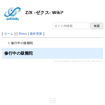
Z/X -ゼクス- Wiki*
[
ホーム
] [
Menu
|
最終更新
]
> 修行中の跋難陀
修行中の跋難陀
Last-modified: 2014-07-17 (木) 18:29:51