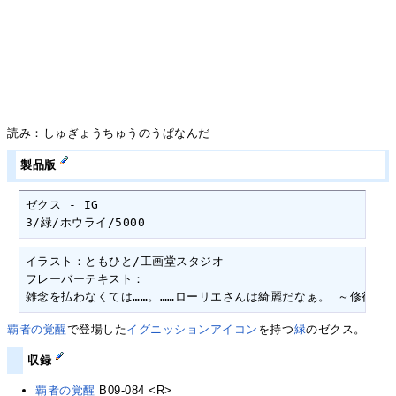
読み：しゅぎょうちゅうのうぱなんだ
製品版
ゼクス - IG

3/緑/ホウライ/5000
イラスト：ともひと/工画堂スタジオ

フレーバーテキスト：

雑念を払わなくては……。……ローリエさんは綺麗だなぁ。 ～修行中
覇者の覚醒
で登場した
イグニッションアイコン
を持つ
緑
のゼクス。
収録
覇者の覚醒
B09-084 <R>