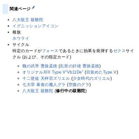
関連ページ
八大龍王 跋難陀
イグニッションアイコン
種族
ホウライ
サイクル
特定のカードが
フォース
であるときに効果を発揮する
ゼクス
サイ
クル (および、その指定カード)
魏の武帝 曹操孟徳
(
乱世の奸雄 曹操孟徳
)
オリジナルXIII Type.V“Vb11De”
(
目覚めたType.V
)
十二使徒 天秤宮ズリエル
(
少女時代のズリエル
)
七大罪 暴食の魔人グラ
(
空腹のグラ
)
八大龍王 跋難陀
(
修行中の跋難陀
)