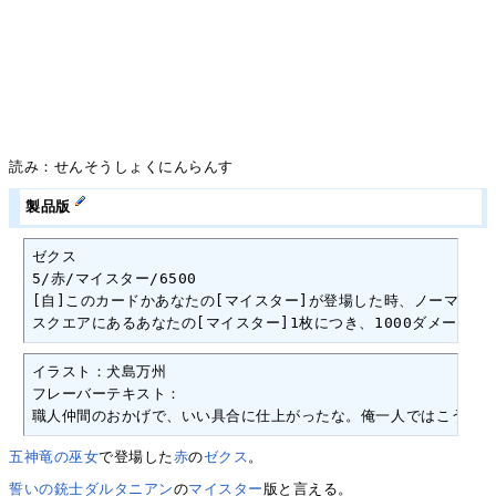
読み：せんそうしょくにんらんす
製品版
ゼクス

5/赤/マイスター/6500

[自]このカードかあなたの[マイスター]が登場した時、ノーマルス
スクエアにあるあなたの[マイスター]1枚につき、1000ダメージを
イラスト：犬島万州

フレーバーテキスト：

職人仲間のおかげで、いい具合に仕上がったな。俺一人ではこうはい
五神竜の巫女
で登場した
赤
の
ゼクス
。
誓いの銃士ダルタニアン
の
マイスター
版と言える。