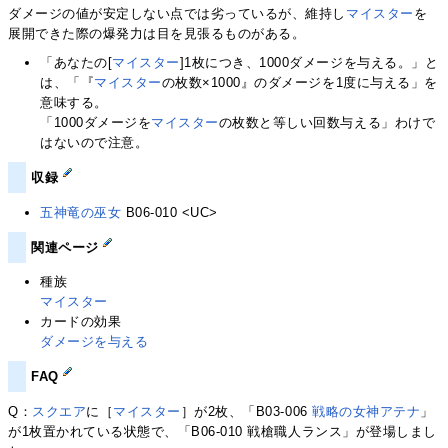
ダメージの値が安定しない点では劣っているが、維持し
マイスター
を
展開できた際の爆発力は目を見張るものがある。
「あなたの[
マイスター
]1枚につき、1000ダメージを与える。」と
は、「『
マイスター
の枚数×1000』のダメージを1度に与える」を
意味する。
「1000ダメージを
マイスター
の枚数と等しい回数与える」わけで
はないので注意。
収録
五神竜の巫女
B06-010 <UC>
関連ページ
種族
マイスター
カードの効果
ダメージを与える
FAQ
Q：
スクエア
に［
マイスター
］が2枚、「B03-006
戦略の女神アテナ
」
が1枚置かれている状態で、「B06-010 戦槍職人ランス」が登場しまし