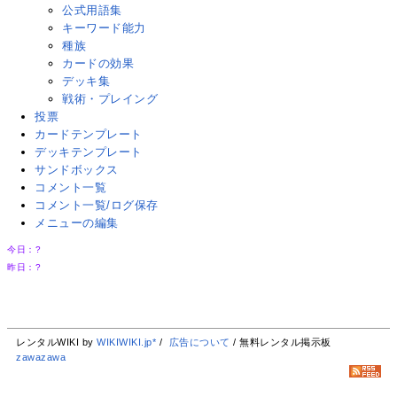
公式用語集
キーワード能力
種族
カードの効果
デッキ集
戦術・プレイング
投票
カードテンプレート
デッキテンプレート
サンドボックス
コメント一覧
コメント一覧/ログ保存
メニューの編集
今日：
?
昨日：
?
レンタルWIKI by
WIKIWIKI.jp*
/
広告について
/ 無料レンタル掲示板
zawazawa