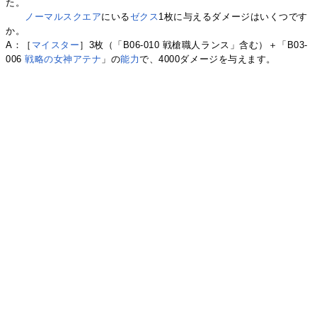
た。
ノーマルスクエア
にいる
ゼクス
1枚に与えるダメージはいくつです
か。
A：［
マイスター
］3枚（「B06-010 戦槍職人ランス」含む）＋「B03-
006
戦略の女神アテナ
」の
能力
で、4000ダメージを与えます。