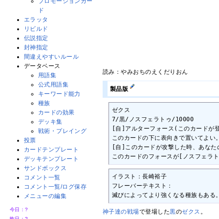
プロモーションカー
ド
エラッタ
リビルド
伝説指定
封神指定
間違えやすいルール
データベース
読み：やみおちのえくだりおん
用語集
公式用語集
製品版
キーワード能力
種族
ゼクス

カードの効果
7/黒/ノスフェラトゥ/10000

デッキ集
[自]アルターフォース(このカードが
戦術・プレイング
このカードの下に表向きで置いてよい。
投票
[自]このカードが攻撃した時、あなた
カードテンプレート
このカードのフォースが[ノスフェラ
デッキテンプレート
サンドボックス
イラスト：長崎裕子

コメント一覧
フレーバーテキスト：

コメント一覧/ログ保存
滅びによってより強くなる種族もある
メニューの編集
今日：
?
神子達の戦場
で登場した
黒
の
ゼクス
。
昨日：
?