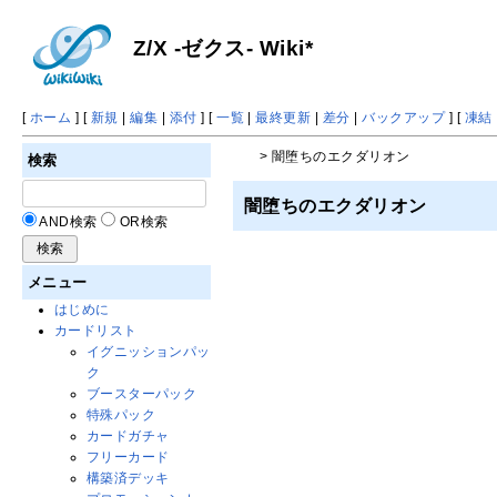
Z/X -ゼクス- Wiki*
[
ホーム
] [
新規
|
編集
|
添付
] [
一覧
|
最終更新
|
差分
|
バックアップ
] [
凍結
> 闇堕ちのエクダリオン
検索
闇堕ちのエクダリオン
AND検索
OR検索
メニュー
はじめに
カードリスト
イグニッションパッ
ク
ブースターパック
特殊パック
カードガチャ
フリーカード
構築済デッキ