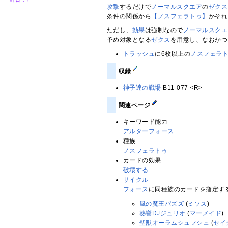
攻撃
するだけで
ノーマルスクエア
の
ゼクス
条件の関係から
【ノスフェラトゥ】
かそれ
ただし、
効果
は強制なので
ノーマルスクエ
予め対象となる
ゼクス
を用意し、なおかつ
トラッシュ
に6枚以上の
ノスフェラ
収録
神子達の戦場
B11-077 <R>
関連ページ
キーワード能力
アルターフォース
種族
ノスフェラトゥ
カードの効果
破壊する
サイクル
フォース
に同種族のカードを指定す
風の魔王パズズ
(
ミソス
)
熱響DJジュリオ
(
マーメイド
)
聖獣オーラムシュフシュ
(
セイ