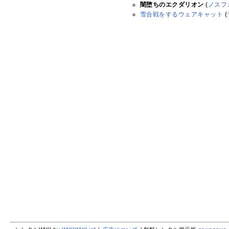
闇堕ちのエクダリオン
(
ノスフ
雪合戦をするウェアキャット
(