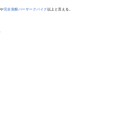
ー
や
完全覚醒バーサークバイク
以上と言える。
。