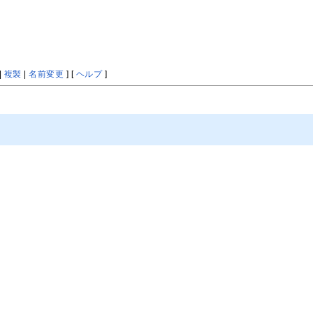
|
複製
|
名前変更
] [
ヘルプ
]