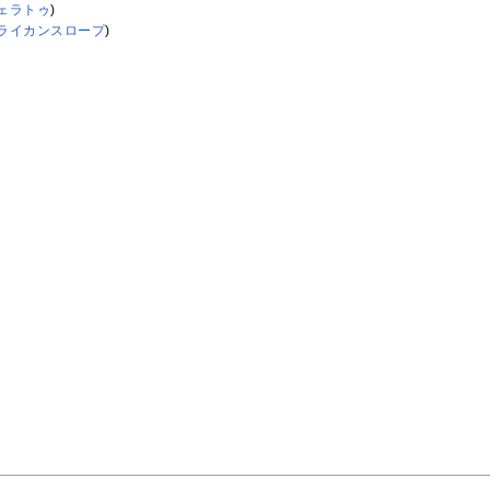
ェラトゥ
)
ライカンスロープ
)