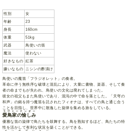
性別
女
年齢
23
身長
160cm
体重
51kg
武器
鳥使いの笛
魔法
使わない
好きなもの
紅茶
嫌いなもの
ニシンの酢漬け
鳥使いの魔笛「フラジオレット」の奏者。
革命に伴う無秩序な破壊と混乱により、大量に書物、楽器、そして奏
者の命までもが失われ、鳥使いの文化は廃れてしまった。
彼女の祖父もまた鳥使いであり、混沌の中で命を落とした。「天穹の
和声」の銘を持つ魔笛を託されたフィオナは、すべての鳥と通じ合う
ことを目指し、世界中に散逸した旋律を集める旅をしている。
ラヴミーテンダー
愛鳥家の愉しみ
優雅な笛の旋律で鳥たちを鼓舞する。鳥を熟知するほど、鳥たちの特
性を活かして有利な状況を築くことができる。
インセプション