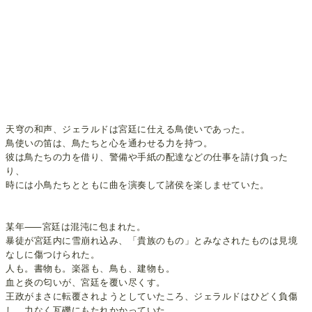
天穹の和声、ジェラルドは宮廷に仕える鳥使いであった。
鳥使いの笛は、鳥たちと心を通わせる力を持つ。
彼は鳥たちの力を借り、警備や手紙の配達などの仕事を請け負った
り、
時には小鳥たちとともに曲を演奏して諸侯を楽しませていた。
某年⸺宮廷は混沌に包まれた。
暴徒が宮廷内に雪崩れ込み、「貴族のもの」とみなされたものは見境
なしに傷つけられた。
人も。書物も。楽器も、鳥も、建物も。
血と炎の匂いが、宮廷を覆い尽くす。
王政がまさに転覆されようとしていたころ、ジェラルドはひどく負傷
し、力なく瓦礫にもたれかかっていた。