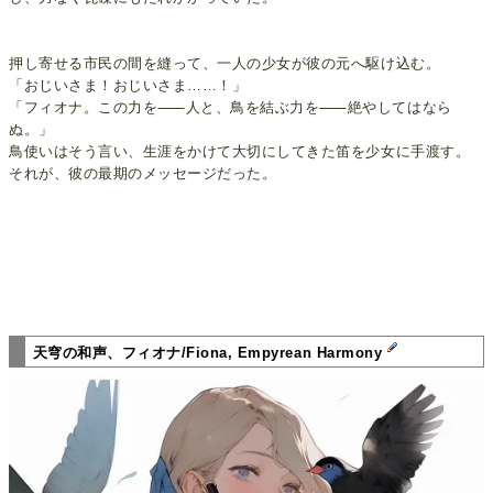
押し寄せる市民の間を縫って、一人の少女が彼の元へ駆け込む。
「おじいさま！おじいさま……！」
「フィオナ。この力を⸺人と、鳥を結ぶ力を⸺絶やしてはなら
ぬ。」
鳥使いはそう言い、生涯をかけて大切にしてきた笛を少女に手渡す。
それが、彼の最期のメッセージだった。
天穹の和声、フィオナ/Fiona, Empyrean Harmony