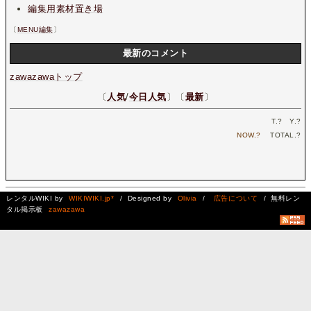
編集用素材置き場
〔
MENU編集
〕
最新のコメント
zawazawaトップ
〔
人気
/
今日人気
〕〔
最新
〕
T.
?
Y.
?
NOW.
?
TOTAL.
?
レンタルWIKI by
WIKIWIKI.jp*
/ Designed by
Olivia
/
広告について
/ 無料レン
タル掲示板
zawazawa