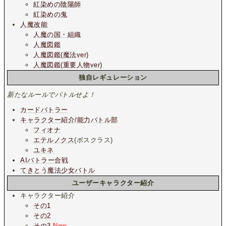
紅染めの陰陽師
紅染めの鬼
人魔改能
人魔の国・組織
人魔図鑑
人魔図鑑(魔法ver)
人魔図鑑(重要人物ver)
独自レギュレーション
新たなルールでバトルせよ！
カードバトラー
キャラクター紹介/能力バトル部
フィオナ
エテルノクス
(ボスクラス)
ユキネ
AIバトラー合戦
てきとう魔法少女バトル
ユーザーキャラクター紹介
キャラクター紹介
その1
その2
その3
New