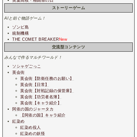
英愛高校・格闘祭の日
ストーリーゲーム
AIと紡ぐ物語ゲーム！
ゾンビ島
統制機構
THE COMET BREAKER
New
交流型コンテンツ
みんなで作るマルチワールド！
ソシャゲごっこ
英会街
英会街【防衛任務のお願い】
英会街【日常】
英会街【対戦記録の保管庫】
英会街【功労者名簿】
英会街【キャラ紹介】
阿依の国のジャータカ
【阿依の国】キャラ紹介
紅染め
紅染め役人
紅染めの妖怪