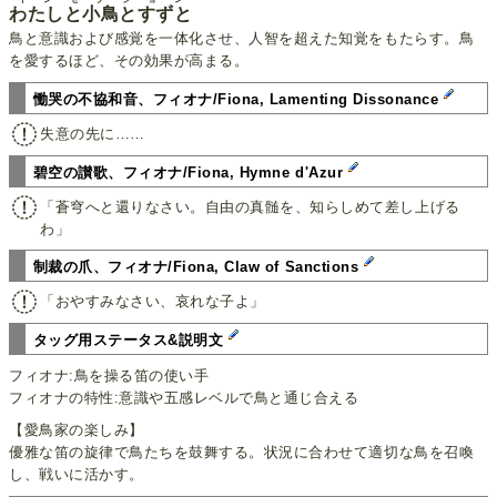
わたしと小鳥とすずと
鳥と意識および感覚を一体化させ、人智を超えた知覚をもたらす。鳥
を愛するほど、その効果が高まる。
慟哭の不協和音、フィオナ/Fiona, Lamenting Dissonance
失意の先に……
碧空の讃歌、フィオナ/Fiona, Hymne d'Azur
「蒼穹へと還りなさい。自由の真髄を、知らしめて差し上げる
わ」
制裁の爪、フィオナ/Fiona, Claw of Sanctions
「おやすみなさい、哀れな子よ」
タッグ用ステータス&説明文
フィオナ:鳥を操る笛の使い手
フィオナの特性:意識や五感レベルで鳥と通じ合える
【愛鳥家の楽しみ】
優雅な笛の旋律で鳥たちを鼓舞する。状況に合わせて適切な鳥を召喚
し、戦いに活かす。