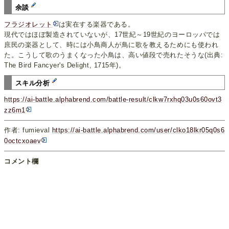
余談
フラジオレット
は実在する楽器である。
現代ではほぼ製造されていないが、17世紀～19世紀のヨーロッパでは
庶民の楽器として、時には小鳥商人が鳥に歌を教えるためにも使われ
た。こうして歌のうまくなった小鳥は、高い値段で売れたそうな(出典:
The Bird Fancyer's Delight, 1715年)。
スキル分析
https://ai-battle.alphabrend.com/battle-result/clkw7rxhq03u0s60ovt3
zz6m1
作者: fumieval
https://ai-battle.alphabrend.com/user/clko18lkr05q0s6
0octcxoaev
コメント欄