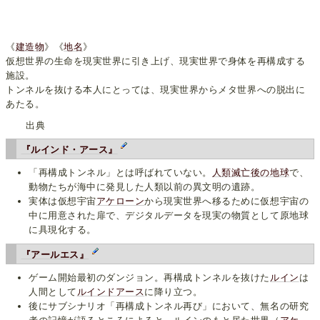
《
建造物
》《
地名
》
仮想世界の生命を現実世界に引き上げ、現実世界で身体を再構成する
施設。
トンネルを抜ける本人にとっては、現実世界からメタ世界への脱出に
あたる。
出典
『ルインド・アース』
「再構成トンネル」とは呼ばれていない。
人類滅亡後の地球
で、
動物たちが海中に発見した人類以前の異文明の遺跡。
実体は仮想宇宙
アケローン
から現実世界へ移るために仮想宇宙の
中に用意された扉で、デジタルデータを現実の物質として原地球
に具現化する。
『アールエス』
ゲーム開始最初のダンジョン。再構成トンネルを抜けた
ルイン
は
人間として
ルインドアース
に降り立つ。
後にサブシナリオ「再構成トンネル再び」において、無名の研究