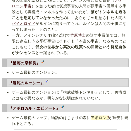
者の記憶が語るところによると、ルインのもと居た世界（
アケ
ローン宇宙
）を創った者は仮想宇宙の人間が原宇宙へ回帰する手
段として再構成トンネルを作っておいたが、
猫がトンネルを通る
ことを想定していなかった
ために、あらかじめ用意された人間の
バイオロイド
がルインに割り当てられ、ルインは人間の子供にな
ってしまった、とのこと。
一方、メインシナリオ(第42話)で
竹原博士
の話す本質論では、無
限に存在しうる平行宇宙にそもそも「本当の宇宙」なるものはど
こにもなく、
低次の世界から高次の現実への回帰という発想自体
がナンセンス
と一蹴されている。
『星屑の泉和良』
ゲーム最初のダンジョン。
『混沌のルーシー』
ゲーム最初のダンジョンは「構成破壊トンネル」として、再構成
とは名が異なるが、明らかな説明はされていない。
『アポロガル・エピソード』
ゲーム最初のマップ。物語のはじまりの森に
アポロン
?
が唐突に現
れるところ。