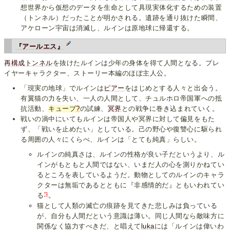
想世界から仮想のデータを生命として具現実体化するための装置
（トンネル）だったことが明かされる。遺跡を通り抜けた瞬間、
アケローン宇宙は消滅し、ルインは原地球に帰還する。
『アールエス』
再構成トンネル
を抜けたルインは少年の身体を得て人間となる。プレ
イヤーキャラクター、ストーリー本編のほぼ主人公。
「現実の地球」でルインは
ピアー
をはじめとする人々と出会う。
有翼猫の力を失い、一人の人間として、チュルホロ帝国軍への抵
抗活動、
キューブ
?
の試練、
冥界
との戦争に巻き込まれていく。
戦いの渦中にいてもルインは帝国人や冥界に対して偏見をもた
ず、「戦いを止めたい」としている。己の野心や復讐心に駆られ
る周囲の人々にくらべ、ルインは「とても純真」らしい。
ルインの純真さは、ルインの性格が良い子だというより、ル
インがもともと人間ではない、いまだ人の心を測りかねてい
るところを表しているようだ。動物としてのルインのキャラ
クターは無垢であるとともに『非感情的だ』ともいわれてい
*1
る
。
猫として人類の滅亡の痕跡を見てきた悲しみは負っている
が、自分も人間だという意識は薄い。同じ人間なら敵味方に
関係なく協力すべきだ、と唱えて
luka
には「ルインは偉いわ