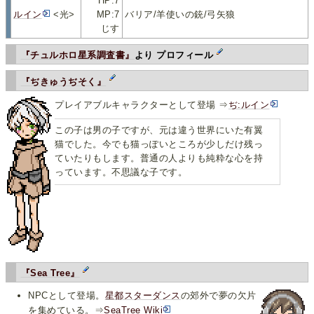
HP:7
ルイン
<光>
MP:7
バリア/羊使いの銃/弓矢狼
じす
『チュルホロ星系調査書』
より プロフィール
『ぢきゅうぢそく』
プレイアブルキャラクターとして登場 ⇒
ぢ:ルイン
この子は男の子ですが、元は違う世界にいた有翼
猫でした。今でも猫っぽいところが少しだけ残っ
ていたりもします。普通の人よりも純粋な心を持
っています。不思議な子です。
『Sea Tree』
NPCとして登場。
星都スターダンス
の郊外で夢の欠片
を集めている。⇒
SeaTree Wiki