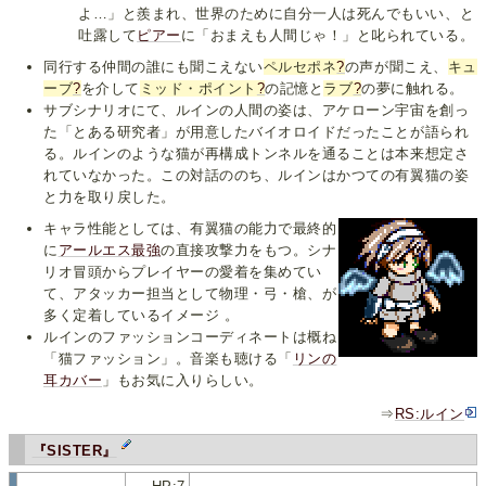
よ…」と羨まれ、世界のために自分一人は死んでもいい、と
吐露して
ピアー
に「おまえも人間じゃ！」と叱られている。
同行する仲間の誰にも聞こえない
ペルセポネ
?
の声が聞こえ、
キュ
ーブ
?
を介して
ミッド・ポイント
?
の記憶と
ラブ
?
の夢に触れる。
サブシナリオにて、ルインの人間の姿は、アケローン宇宙を創っ
た「とある研究者」が用意したバイオロイドだったことが語られ
る。ルインのような猫が再構成トンネルを通ることは本来想定さ
れていなかった。この対話ののち、ルインはかつての有翼猫の姿
と力を取り戻した。
キャラ性能としては、有翼猫の能力で最終的
に
アールエス最強
の直接攻撃力をもつ。シナ
リオ冒頭からプレイヤーの愛着を集めてい
て、アタッカー担当として物理・弓・槍、が
多く定着しているイメージ 。
ルインのファッションコーディネートは概ね
「猫ファッション」。音楽も聴ける「
リンの
耳カバー
」もお気に入りらしい。
⇒
RS:ルイン
『SISTER』