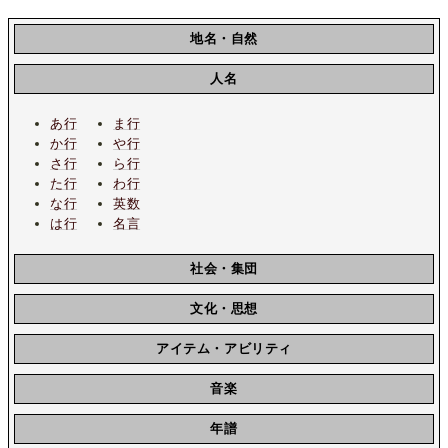
地名・自然
人名
あ行
ま行
か行
や行
さ行
ら行
た行
わ行
な行
英数
は行
名言
社会・集団
文化・思想
アイテム・アビリティ
音楽
年譜