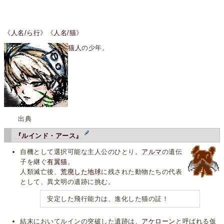
《
人名/ら行
》《
人名/猫
》
猫人
の少年。
出典
『ルインド・アース』
自機として選択可能な主人公のひとり。
アルマ
の遺伝
子を継ぐ
有翼猫
。
人類滅亡後、
荒廃した地球
に残された動物たちの代表
として、異文明の遺跡に挑む。
安定した飛行能力は、進化した猫の証！
結末においてルインの突破した遺跡は、
アケローン
と呼ばれる仮