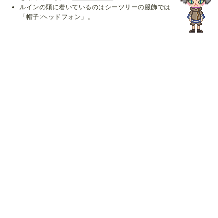
ルインの頭に着いているのはシーツリーの服飾では
「帽子:ヘッドフォン」。