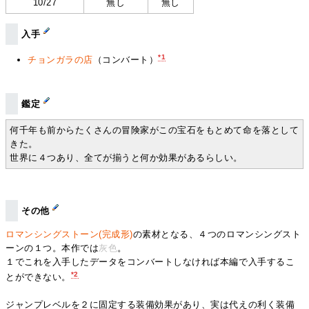
10/27
無し
無し
入手
*1
チョンガラの店
（コンバート）
鑑定
何千年も前からたくさんの冒険家がこの宝石をもとめて命を落として
きた。
世界に４つあり、全てが揃うと何か効果があるらしい。
その他
ロマンシングストーン(完成形)
の素材となる、４つのロマンシングスト
ーンの１つ。本作では
灰色
。
１でこれを入手したデータをコンバートしなければ本編で入手するこ
*2
とができない。
ジャンプレベルを２に固定する装備効果があり、実は代えの利く装備