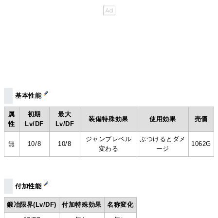
基本性能
属
初期
最大
装備特殊効果
使用効果
売価
性
Lv/DF
Lv/DF
ジャンプレベル
ぶつけるとダメ
無
10/8
10/8
1062G
変わる
ージ
付加性能
鍛冶限界(Lv/DF)
付加特殊効果
名称変化