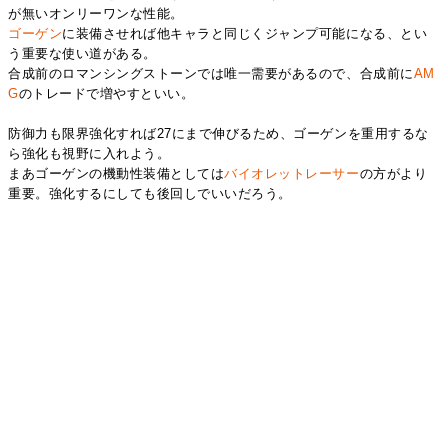
が無いオンリーワンな性能。
ゴーゲン
に装備させれば他キャラと同じくジャンプ可能になる、とい
う重要な使い道がある。
合成前のロマンシングストーンでは唯一需要があるので、合成前に
AM
G
のトレードで増やすといい。
防御力も限界強化すれば27にまで伸びるため、ゴーゲンを重用するな
ら強化も視野に入れよう。
まあゴーゲンの機動性装備としては
バイオレットレーサー
の方がより
重要。強化するにしても後回しでいいだろう。