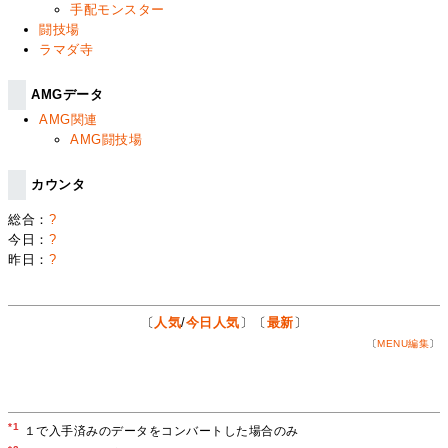
手配モンスター
闘技場
ラマダ寺
AMGデータ
AMG関連
AMG闘技場
カウンタ
総合：
?
今日：
?
昨日：
?
〔
人気
/
今日人気
〕〔
最新
〕
〔
MENU編集
〕
*1
１で入手済みのデータをコンバートした場合のみ