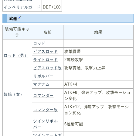
インペリアルガード
DEF+100
武器
装備可能キャ
名前
効果
ラ
ロッド
ピアスロッド
攻撃貫通
ロッド（男）
ライトロッド
2連続攻撃
ピアスロッド改
攻撃貫通、攻撃力上昇
リボルバー
マグナム
ATK+4
ATK+8、弾速アップ、攻撃モーショ
短銃（女）
コマンダー
ン変化
ATK+12、弾速アップ、攻撃モーシ
コマンダー改
ョン変化
ツインリボル
6連射可能
バー
ツインオートガ