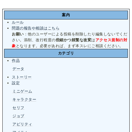
案内
ルール
問題の報告や相談はこちら
お願い
：他のユーザーによる投稿を削除したり編集しないでくだ
さい。添削、改行程度の
些細かつ頻繁な改変
は
アクセス規制の対
象
となります。必要があれば、まず本スレにご相談ください。
カテゴリ
作品
データ
ストーリー
設定
ミニゲーム
キャラクター
セリフ
ジョブ
アビリティ