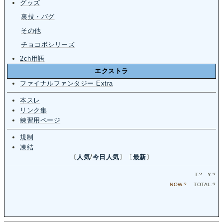
グッズ
裏技・バグ
その他
チョコボシリーズ
2ch用語
エクストラ
ファイナルファンタジー Extra
本スレ
リンク集
練習用ページ
規制
凍結
〔
人気
/
今日人気
〕〔
最新
〕
T.
?
Y.
?
NOW.
?
TOTAL.
?