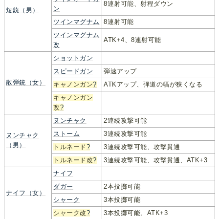
8連射可能、射程ダウン
ン
短銃（男）
ツインマグナム
8連射可能
ツインマグナム
ATK+4、8連射可能
改
ショットガン
スピードガン
弾速アップ
散弾銃（女）
キャノンガン
?
ATKアップ、弾道の幅が狭くなる
キャノンガン
改
?
ヌンチャク
2連続攻撃可能
ストーム
3連続攻撃可能
ヌンチャク
（男）
トルネード
?
3連続攻撃可能、攻撃貫通
トルネード改
?
3連続攻撃可能、攻撃貫通、ATK+3
ナイフ
ダガー
2本投擲可能
ナイフ（女）
シャーク
3本投擲可能
シャーク改
?
3本投擲可能、ATK+3