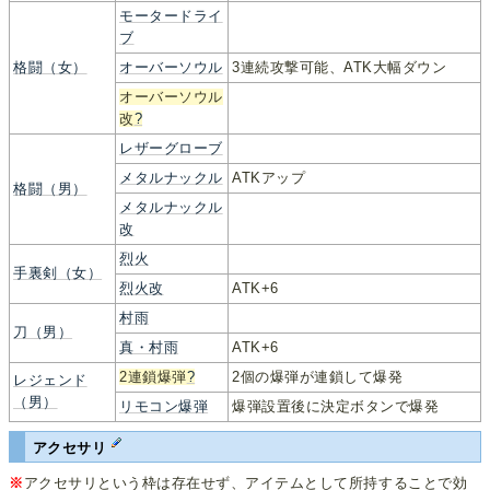
モータードライ
ブ
格闘（女）
オーバーソウル
3連続攻撃可能、ATK大幅ダウン
オーバーソウル
改
?
レザーグローブ
メタルナックル
ATKアップ
格闘（男）
メタルナックル
改
烈火
手裏剣（女）
烈火改
ATK+6
村雨
刀（男）
真・村雨
ATK+6
2連鎖爆弾
?
2個の爆弾が連鎖して爆発
レジェンド
（男）
リモコン爆弾
爆弾設置後に決定ボタンで爆発
アクセサリ
※
アクセサリという枠は存在せず、アイテムとして所持することで効