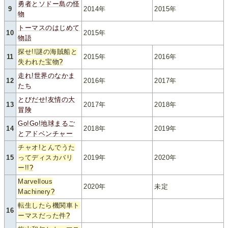
勇者とソドー島の怪
9
2014年
2015年
物
トーマスのはじめて
10
2015年
物語
探せ!!謎の海賊船と
11
2015年
2016年
失われた宝物
?
走れ!世界のなかま
12
2016年
2017年
たち
とびだせ!友情の大
13
2017年
2018年
冒険
Go!Go!地球まるご
14
2018年
2019年
とアドベンチャー
チャオ!とんでうた
15
ってディスカバリ
2019年
2020年
ー!!
?
Marvellous
2020年
未定
Machinery
?
転生したら機関車ト
16
ーマスだった件
?