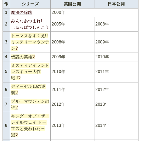
作
シリーズ
英国公開
日本公開
1
魔法の線路
2000年
みんなあつまれ!
2
2005年
2008年
しゅっぱつしんこう
トーマスをすくえ!!
3
ミステリーマウンテ
2008年
2009年
ン
?
4
伝説の英雄
?
2009年
2010年
ミスティアイランド
5
レスキュー大作
2010年
2011年
戦!!
?
ディーゼル10の逆
6
2011年
2012年
襲
?
ブルーマウンテンの
7
2012年
2013年
謎
?
キング・オブ・ザ・
レイルウェイ トー
8
2013年
2014年
マスと失われた王
冠
?