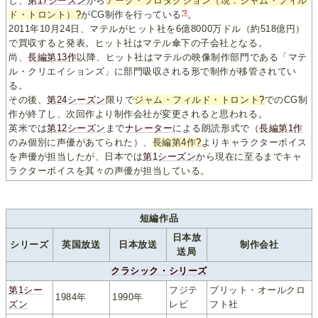
し、
第17シーズン
から
アーク・プロダクション（現：ジャム・フィル
*3
ド・トロント）
?
がCG制作を行っている
。
2011年10月24日、マテルがヒット社を6億8000万ドル（約518億円）
で買収すると発表。ヒット社はマテル傘下の子会社となる。
尚、
長編第13作
以降、ヒット社はマテルの映像制作部門である「マテ
ル・クリエイションズ」に部門吸収される形で制作が移管されてい
る。
その後、
第24シーズン
限りで
ジャム・フィルド・トロント
?
でのCG制
作が終了し、次回作より制作会社が変更されると思われる。
英米では
第12シーズン
まで
ナレーター
による朗読形式で（
長編第1作
のみ個別に声優があてられた）、
長編第4作
?
よりキャラクターボイス
を声優が担当したが、日本では
第1シーズン
から現在に至るまでキャ
ラクターボイスを其々の声優が担当している。
短編作品
日本放
シリーズ
英国放送
日本放送
制作会社
送局
クラシック・シリーズ
第1シー
フジテ
ブリット・オールクロ
1984年
1990年
ズン
レビ
フト社