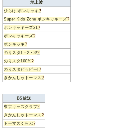
地上波
ひらけ!ポンキッキ
?
Super Kids Zone ポンキッキーズ
?
ポンキッキーズ21
?
ポンキッキーズ
?
ポンキッキ
?
のりスタ1・2・3!
?
のりスタ100%
?
のりスタピッピー!
?
きかんしゃトーマス
?
BS放送
東京キッズクラブ
?
きかんしゃトーマス
?
トーマスくらぶ
?