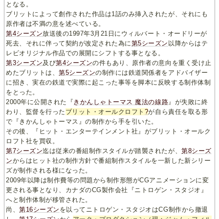
となる。
ブリットによって創作された作品は1話のみ挿入されたが、それにも
原作者は不満の意を述べている。
第4シーズン
放送後の1997年3月21日にウィルバート・オードリーが
死去、それに伴って契約が改定された為に
第5シーズン
以降からはテ
レビオリジナル作品での展開にシフトする事となる。
第3シーズン
及び
第4シーズン
の件もあり、原作者の意向を重く受け止
めたブリットは、
第5シーズン
の制作には鉄道関係者をアドバイザー
に招き、実在の鉄道で実際に起こった事等を脚本に反映する制作体制
をとった。
2000年に公開された『
きかんしゃトーマス 魔法の線路
』が失敗に終
わり、監督を行った
ブリット・オールクロフト
?
が自ら責任を取る形
で『きかんしゃトーマス』の制作から手を引いた。
その後、『ヒット・エンターテインメント社』がブリット・オールク
ロフト社を買収。
第7シーズン
迄は従来の番組制作スタイルが踏襲されたが、
第8シーズ
ン
からはヒット社の制作方針で番組制作スタイルを一新した新シリー
ズが制作される様になった。
2009年以降は制作費等の問題から制作形態がCGアニメーションに変
更される事となり、カナダのCG製作会社『ニトロゲン・スタジオ』
へと制作体制が移管された。
尚、
第16シーズン
を以ってニトロゲン・スタジオはCG制作から撤退