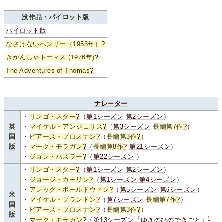
没作品・パイロット版
パイロット版
なさけないヘンリー（1953年）
?
きかんしゃトーマス (1976年)
?
The Adventures of Thomas
?
ナレーター
・
リンゴ・スター
?
（
第1シーズン
-
第2シーズン
）
英
・
マイケル・アンジェリス
?
（
第3シーズン
-
長編第7作
?
）
国
・
ピアース・ブロスナン
?
（
長編第3作
?
）
版
・
マーク・モラガン
?
（
長編第8作
?
-
第21シーズン
）
・
ジョン・ハスラー
?
（
第22シーズン
-）
・
リンゴ・スター
?
（
第1シーズン
-
第2シーズン
）
・
ジョージ・カーリン
?
（
第1シーズン
-
第4シーズン
）
・
アレック・ボールドウィン
?
（
第5シーズン
-
第6シーズン
）
米
・
マイケル・ブランドン
?
（
第7シーズン
-
長編第7作
?
）
国
・
ピアース・ブロスナン
?
（
長編第3作
?
）
版
*
・
マーク・モラガン
?
（
第13シーズン
『
ゆきのひのできごと
』