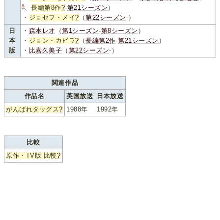
5
、
長編第8作
?
-
第21シーズン
）
・
ジョセフ・メイ
?
（
第22シーズン
-）
日
・
森本レオ
（
第1シーズン
-
第8シーズン
）
本
・
ジョン・カビラ
?
（
長編第2作
-
第21シーズン
）
版
・
比嘉久美子
（
第22シーズン
-）
関連作品
作品名
英国放送
日本放送
がんばれタッグス
?
1988年
1992年
比較
原作・TV版 比較
?