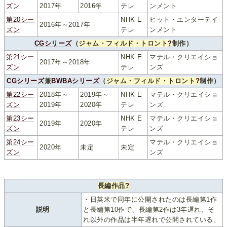
ズン
2017年
2016年
テレ
ンメント
第20シー
NHK E
ヒット・エンターテイ
2016年～2017年
ズン
テレ
ンメント
CGシリーズ
（
ジャム・フィルド・トロント
?
制作）
第21シー
NHK E
マテル・クリエイショ
2017年～2018年
ズン
テレ
ンズ
CGシリーズ
兼
BWBAシリーズ
（
ジャム・フィルド・トロント
?
制作）
第22シー
2018年～
2019年～
NHK E
マテル・クリエイショ
ズン
2019年
2020年
テレ
ンズ
第23シー
NHK E
マテル・クリエイショ
2019年
2020年
ズン
テレ
ンズ
第24シー
マテル・クリエイショ
2020年
未定
未定
ズン
ンズ
長編作品
?
・日英米で同年に公開されたのは長編第1作
説明
と長編第10作で、長編第2作は3年遅れ、そ
れ以外の作品は半年遅れで公開されている。