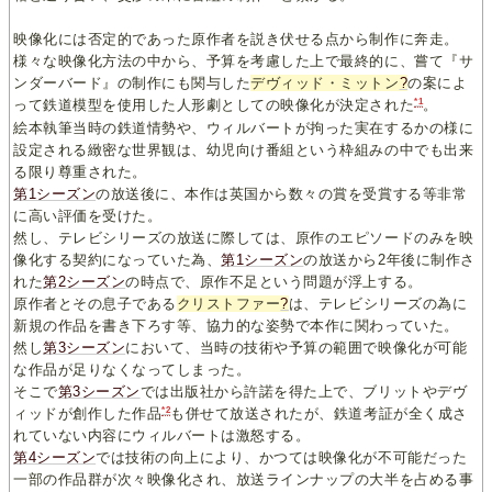
映像化には否定的であった原作者を説き伏せる点から制作に奔走。
様々な映像化方法の中から、予算を考慮した上で最終的に、嘗て『サ
ンダーバード』の制作にも関与した
デヴィッド・ミットン
?
の案によ
*1
って鉄道模型を使用した人形劇としての映像化が決定された
。
絵本執筆当時の鉄道情勢や、ウィルバートが拘った実在するかの様に
設定される緻密な世界観は、幼児向け番組という枠組みの中でも出来
る限り尊重された。
第1シーズン
の放送後に、本作は英国から数々の賞を受賞する等非常
に高い評価を受けた。
然し、テレビシリーズの放送に際しては、原作のエピソードのみを映
像化する契約になっていた為、
第1シーズン
の放送から2年後に制作さ
れた
第2シーズン
の時点で、原作不足という問題が浮上する。
原作者とその息子である
クリストファー
?
は、テレビシリーズの為に
新規の作品を書き下ろす等、協力的な姿勢で本作に関わっていた。
然し
第3シーズン
において、当時の技術や予算の範囲で映像化が可能
な作品が足りなくなってしまった。
そこで
第3シーズン
では出版社から許諾を得た上で、ブリットやデヴ
*2
ィッドが創作した作品
も併せて放送されたが、鉄道考証が全く成さ
れていない内容にウィルバートは激怒する。
第4シーズン
では技術の向上により、かつては映像化が不可能だった
一部の作品群が次々映像化され、放送ラインナップの大半を占める事