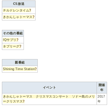
CS放送
チルドレンタイム
?
きかんしゃトーマス
?
その他の番組
IQサプリ
?
ネプリーグ
?
親番組
Shining Time Station
?
開催
イベント
年
きかんしゃトーマス クリスマスコンサート ソドー島のメリ
2017
ークリスマス
?
年