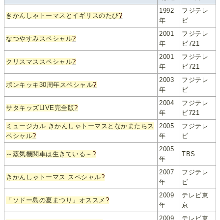
1992
フジテレ
きかんしゃトーマスとイギリスのたび
?
年
ビ
2001
フジテレ
なつやすみスペシャル
?
年
ビ721
2001
フジテレ
クリスマススペシャル
?
年
ビ721
2003
フジテレ
ポンキッキ30周年スペシャル
?
年
ビ
2004
フジテレ
サタキッズLIVE完全版
?
年
ビ721
ミュージカル きかんしゃトーマスとなかまたちス
2005
フジテレ
ペシャル
?
年
ビ
2005
～蒸気機関車は生きている～
?
TBS
年
2007
フジテレ
きかんしゃトーマス スペシャル
?
年
ビ
2009
テレビ東
「ソドー島の夏まつり」オススメ
?
年
京
2009
テレビ東