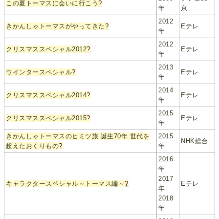
この夏トーマスに会いに行こう
?
年
京
2012
きかんしゃトーマスがやってきた
?
Eテレ
年
2012
クリスマススペシャル2012
?
Eテレ
年
2013
ウインタースペシャル
?
Eテレ
年
2014
クリスマススペシャル2014
?
Eテレ
年
2015
クリスマススペシャル2015
?
Eテレ
年
きかんしゃトーマスのヒミツ旅 誕生70年 世代を
2015
NHK総合
超えたおくりもの
?
年
2016
年
2017
キャラクタースペシャル～トーマス編～
?
Eテレ
年
2018
年