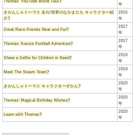
Thomas' YouTube World Tour
?
年
きかんしゃトーマス 走れ!世界のなかまたち キャラクター紹
2016
介
?
年
2017
Great Race Friends Near and Far
?
年
2017
Thomas 'Aussie Football Adventure
?
年
2018
Share a Selfie for Children in Need
?
年
2019
Meet The Steam Team
?
年
2020
きかんしゃトーマス キャラクターずかん
?
年
2020
Thomas' Magical Birthday Wishes
?
年
2020
Learn with Thomas
?
年