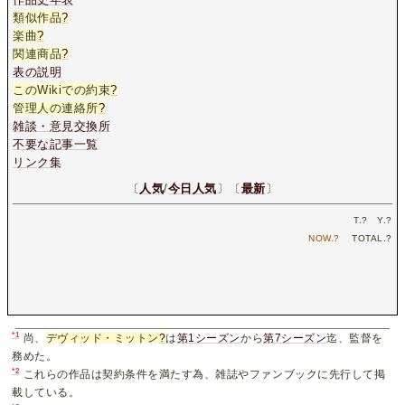
類似作品
?
楽曲
?
関連商品
?
表の説明
このWikiでの約束
?
管理人の連絡所
?
雑談・意見交換所
不要な記事一覧
リンク集
〔
人気
/
今日人気
〕〔
最新
〕
T.
?
Y.
?
NOW.
?
TOTAL.
?
*1
尚、
デヴィッド・ミットン
?
は
第1シーズン
から
第7シーズン
迄、監督を
務めた。
*2
これらの作品は契約条件を満たす為、雑誌やファンブックに先行して掲
載している。