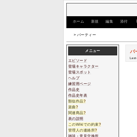
[
ホーム
|
新規
|
編集
|
添付
]
> バーティー
メニュー
バ
Last
エピソード
登場キャラクター
登場スポット
ヘルプ
練習用ページ
作品史
作品史年表
類似作品
?
楽曲
?
関連商品
?
表の説明
このWikiでの約束
?
管理人の連絡所
?
雑談・意見交換所