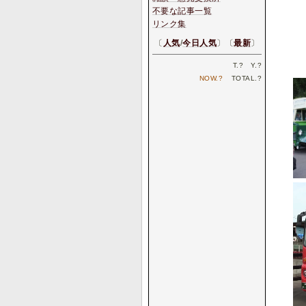
不要な記事一覧
リンク集
〔
人気
/
今日人気
〕〔
最新
〕
T.
?
Y.
?
NOW.
?
TOTAL.
?