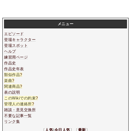
メニュー
エピソード
登場キャラクター
登場スポット
ヘルプ
練習用ページ
作品史
作品史年表
類似作品
?
楽曲
?
関連商品
?
表の説明
このWikiでの約束
?
管理人の連絡所
?
雑談・意見交換所
不要な記事一覧
リンク集
〔
人気
/
今日人気
〕〔
最新
〕