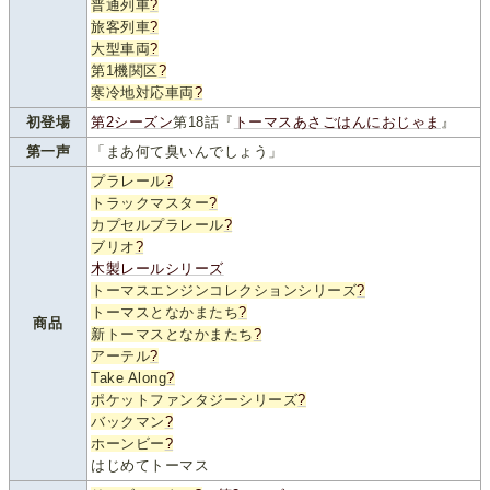
普通列車
?
旅客列車
?
大型車両
?
第1機関区
?
寒冷地対応車両
?
初登場
第2シーズン
第18話『
トーマスあさごはんにおじゃま
』
第一声
「まあ何て臭いんでしょう」
プラレール
?
トラックマスター
?
カプセルプラレール
?
ブリオ
?
木製レールシリーズ
トーマスエンジンコレクションシリーズ
?
トーマスとなかまたち
?
商品
新トーマスとなかまたち
?
アーテル
?
Take Along
?
ポケットファンタジーシリーズ
?
バックマン
?
ホーンビー
?
はじめてトーマス