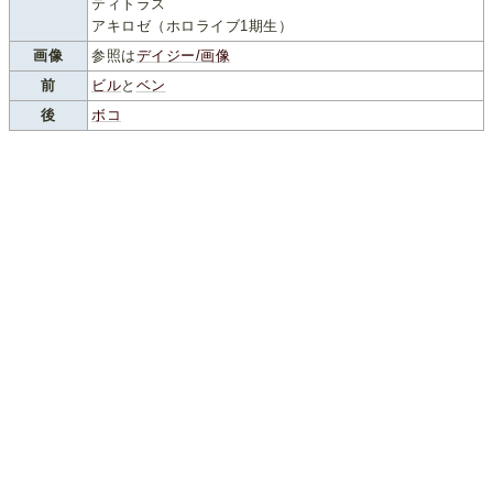
ティトラス
アキロゼ（ホロライブ1期生）
画像
参照は
デイジー/画像
前
ビル
と
ベン
後
ボコ