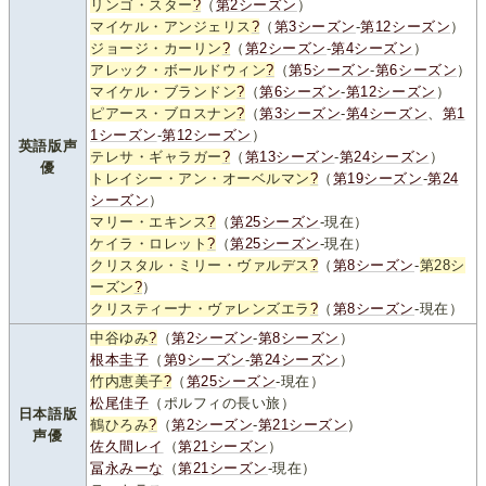
リンゴ・スター
?
（
第2シーズン
）
マイケル・アンジェリス
?
（
第3シーズン
-
第12シーズン
）
ジョージ・カーリン
?
（
第2シーズン
-
第4シーズン
）
アレック・ボールドウィン
?
（
第5シーズン
-
第6シーズン
）
マイケル・ブランドン
?
（
第6シーズン
-
第12シーズン
）
ピアース・ブロスナン
?
（
第3シーズン
-
第4シーズン
、
第1
1シーズン
-
第12シーズン
）
英語版声
テレサ・ギャラガー
?
（
第13シーズン
-
第24シーズン
）
優
トレイシー・アン・オーベルマン
?
（
第19シーズン
-
第24
シーズン
）
マリー・エキンス
?
（
第25シーズン
-現在）
ケイラ・ロレット
?
（
第25シーズン
-現在）
クリスタル・ミリー・ヴァルデス
?
（
第8シーズン
-
第28シ
ーズン
?
）
クリスティーナ・ヴァレンズエラ
?
（
第8シーズン
-現在）
中谷ゆみ
?
（
第2シーズン
-
第8シーズン
）
根本圭子
（
第9シーズン
-
第24シーズン
）
竹内恵美子
?
（
第25シーズン
-現在）
松尾佳子
（ポルフィの長い旅）
日本語版
鶴ひろみ
?
（
第2シーズン
-
第21シーズン
）
声優
佐久間レイ
（
第21シーズン
）
冨永みーな
（
第21シーズン
-現在）