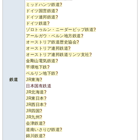
ミッドハンツ鉄道
?
ドイツ国営鉄道
?
ドイツ連邦鉄道
?
ドイツ鉄道
?
ゾロトゥルン・ニーダービップ鉄道
?
アールガウ・ベルン地方鉄道
?
オーストリア鉄道歴史協会
?
オーストリア連邦鉄道
?
オーストリア連邦鉄道リンツ支社
?
金剛山電気鉄道
?
平壌地下鉄
?
ベルリン地下鉄
?
鉄道
JR東海
?
日本国有鉄道
JR北海道
?
JR東日本
?
JR西日本
?
JR四国
?
JR九州
?
会津鉄道
?
道南いさりび鉄道
?
錦川鉄道
?