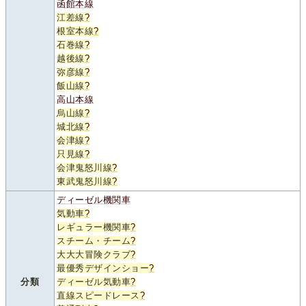
函館本線
江差線
?
根室本線
?
石巻線
?
越後線
?
弥彦線
?
飯山線
?
高山本線
烏山線
?
城北線
?
会津線
?
只見線
?
会津鬼怒川線
?
東武鬼怒川線
?
ディーゼル機関車
気動車
?
レギュラー機関車
?
スチーム・チーム
?
大大大冒険クラブ
?
最優秀デザインショー
?
分類
ディーゼル気動車
?
直線スピードレース
?