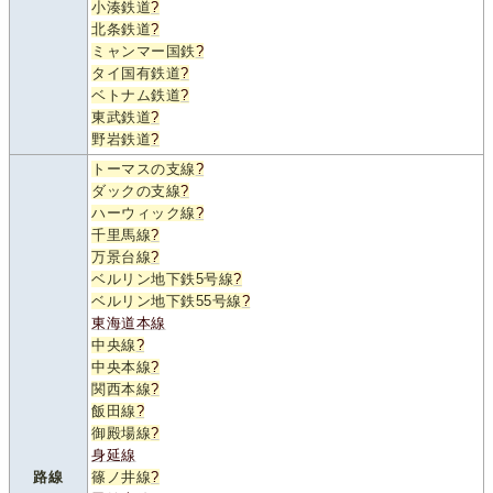
小湊鉄道
?
北条鉄道
?
ミャンマー国鉄
?
タイ国有鉄道
?
ベトナム鉄道
?
東武鉄道
?
野岩鉄道
?
トーマスの支線
?
ダックの支線
?
ハーウィック線
?
千里馬線
?
万景台線
?
ベルリン地下鉄5号線
?
ベルリン地下鉄55号線
?
東海道本線
中央線
?
中央本線
?
関西本線
?
飯田線
?
御殿場線
?
身延線
路線
篠ノ井線
?