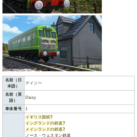
名前（日
デイジー
本語）
名前（英
Daisy
語）
車体番号
1
イギリス国鉄
?
イングランドの鉄道
?
メインランドの鉄道
?
ノース・ウェスタン鉄道