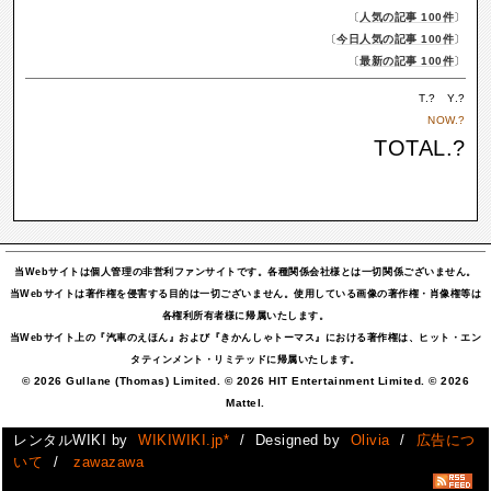
〔
人気の記事 100件
〕
〔
今日人気の記事 100件
〕
〔
最新の記事 100件
〕
T.
?
Y.
?
NOW.
?
TOTAL.
?
当Webサイトは個人管理の非営利ファンサイトです。各種関係会社様とは一切関係ございません。
当Webサイトは著作権を侵害する目的は一切ございません。使用している画像の著作権・肖像権等は
各権利所有者様に帰属いたします。
当Webサイト上の『汽車のえほん』および『きかんしゃトーマス』における著作権は、ヒット・エン
タティンメント・リミテッドに帰属いたします。
© 2026 Gullane (Thomas) Limited. © 2026 HIT Entertainment Limited. © 2026
Mattel.
レンタルWIKI by
WIKIWIKI.jp*
/ Designed by
Olivia
/
広告につ
いて
/
zawazawa