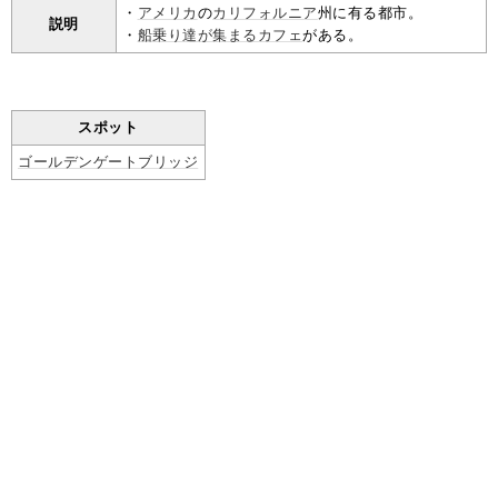
・
アメリカ
の
カリフォルニア
州に有る都市。
説明
・
船乗り達が集まるカフェ
がある。
スポット
ゴールデンゲートブリッジ