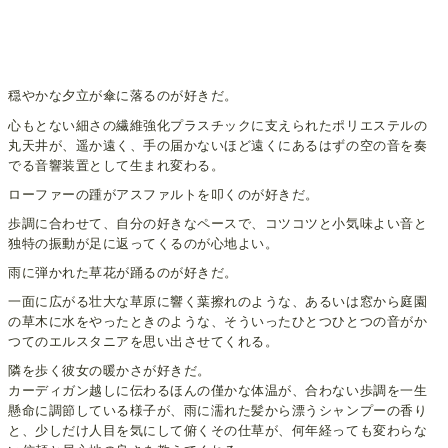
穏やかな夕立が傘に落るのが好きだ。
心もとない細さの繊維強化プラスチックに支えられたポリエステルの
丸天井が、遥か遠く、手の届かないほど遠くにあるはずの空の音を奏
でる音響装置として生まれ変わる。
ローファーの踵がアスファルトを叩くのが好きだ。
歩調に合わせて、自分の好きなペースで、コツコツと小気味よい音と
独特の振動が足に返ってくるのが心地よい。
雨に弾かれた草花が踊るのが好きだ。
一面に広がる壮大な草原に響く葉擦れのような、あるいは窓から庭園
の草木に水をやったときのような、そういったひとつひとつの音がか
つてのエルスタニアを思い出させてくれる。
隣を歩く彼女の暖かさが好きだ。
カーディガン越しに伝わるほんの僅かな体温が、合わない歩調を一生
懸命に調節している様子が、雨に濡れた髪から漂うシャンプーの香り
と、少しだけ人目を気にして俯くその仕草が、何年経っても変わらな