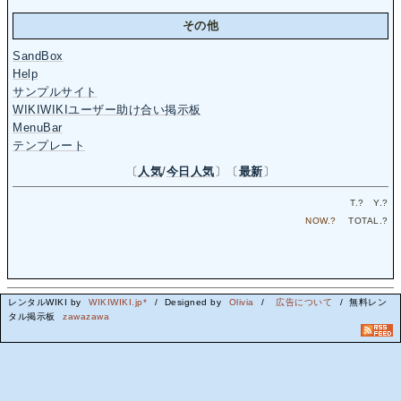
その他
SandBox
Help
サンプルサイト
WIKIWIKIユーザー助け合い掲示板
MenuBar
テンプレート
〔
人気
/
今日人気
〕〔
最新
〕
T.
?
Y.
?
NOW.
?
TOTAL.
?
レンタルWIKI by
WIKIWIKI.jp*
/ Designed by
Olivia
/
広告について
/ 無料レン
タル掲示板
zawazawa