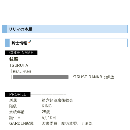
リリィの本屋
騎士情報
CODE NAME
──────────
鉉覇
TSURUHA
┃
REAL NAME
┃
*TRUST RANKBで解放
PROFILE
─────────────
所属 第六起源魔術教会
階級 KING
永続年齢 25歳
誕生日 5月10日
GARDEN配属 図書委員、魔術連盟、くま部