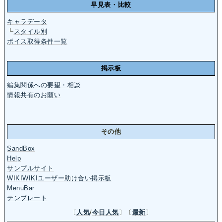
早見表・比較
キャラデータ
┗
スタイル別
ボイス取得条件一覧
掲示板
編集関係への要望・相談
情報共有のお願い
その他
SandBox
Help
サンプルサイト
WIKIWIKIユーザー助け合い掲示板
MenuBar
テンプレート
〔
人気
/
今日人気
〕〔
最新
〕