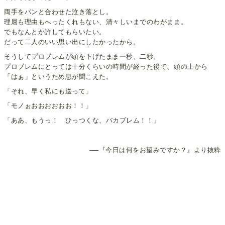
両手をパンと合わせた泣き落とし。
理屈も理由もへったくれもない、清々しいまでのわがまま。
でもなんとか許してもらいたい。
だって二人のいい思い出にしたかったから。
そうしてプロブレムが頭を下げたまま一秒、二秒。
プロブレムにとっては十分くらいの時間が経った後で、頭の上から
「はぁ」というため息が聞こえた。
「それ、早く私にも送って」
「モノぉおおおおおお！！」
「ああ、もうっ！ ひっつくな、バカブレム！！」
──『今日は何をお望みですか？』より抜粋