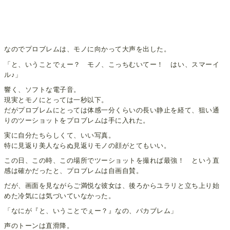
なのでプロブレムは、モノに向かって大声を出した。
「と、いうことでぇー？ モノ、こっちむいてー！ はい、スマーイ
ル♪」
響く、ソフトな電子音。
現実とモノにとっては一秒以下。
だがプロブレムにとっては体感一分くらいの長い静止を経て、狙い通
りのツーショットをプロブレムは手に入れた。
実に自分たちらしくて、いい写真。
特に見返り美人ならぬ見返りモノの顔がとてもいい。
この日、この時、この場所でツーショットを撮れば最強！ という直
感は確かだったと、プロブレムは自画自賛。
だが、画面を見ながらご満悦な彼女は、後ろからユラリと立ち上り始
めた冷気には気づいていなかった。
「なにが『と、いうことでぇー？』なの、バカブレム」
声のトーンは直滑降。