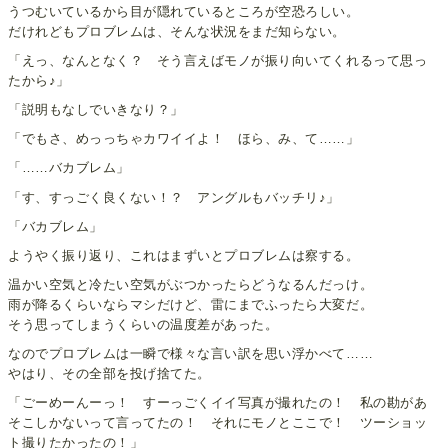
うつむいているから目が隠れているところが空恐ろしい。
だけれどもプロブレムは、そんな状況をまだ知らない。
「えっ、なんとなく？ そう言えばモノが振り向いてくれるって思っ
たから♪」
「説明もなしでいきなり？」
「でもさ、めっっちゃカワイイよ！ ほら、み、て……」
「……バカブレム」
「す、すっごく良くない！？ アングルもバッチリ♪」
「バカブレム」
ようやく振り返り、これはまずいとプロブレムは察する。
温かい空気と冷たい空気がぶつかったらどうなるんだっけ。
雨が降るくらいならマシだけど、雷にまでふったら大変だ。
そう思ってしまうくらいの温度差があった。
なのでプロブレムは一瞬で様々な言い訳を思い浮かべて……
やはり、その全部を投げ捨てた。
「ごーめーんーっ！ すーっごくイイ写真が撮れたの！ 私の勘があ
そこしかないって言ってたの！ それにモノとここで！ ツーショッ
ト撮りたかったの！」