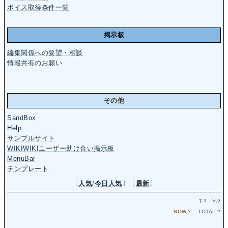
ボイス取得条件一覧
掲示板
編集関係への要望・相談
情報共有のお願い
その他
SandBox
Help
サンプルサイト
WIKIWIKIユーザー助け合い掲示板
MenuBar
テンプレート
〔
人気
/
今日人気
〕〔
最新
〕
T.
?
Y.
?
NOW.
?
TOTAL.
?