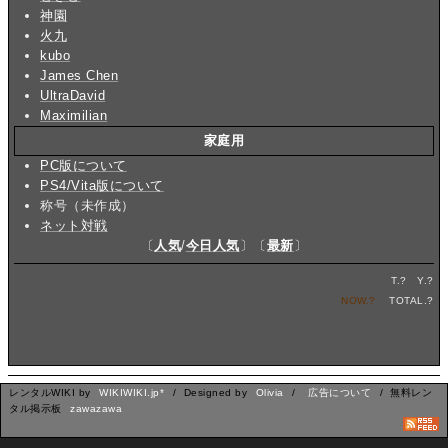
神園
火九
kubo
James Chen
UltraDavid
Maximilian
家庭用
PC版について
PS4/Vita版について
称号（未作成）
ネット対戦
〔
人気
/
今日人気
〕〔
最新
〕
T.
?
Y.
?
NOW.
?
TOTAL.
?
レンタルWIKI by
WIKIWIKI.jp*
/ Designed by
Olivia
/
広告について
/ 無料レン
タル掲示板
zawazawa