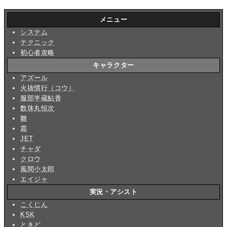
メニュー
システム
テクニック
初心者攻略
キャラクター
アズール
火抜慣行（コウ）
服部半蔵鮎香
数珠丸恒次
雛
霜
JET
チャダ
クロウ
風間小太郎
エイジャ
実況・アシスト
こくじん
KSK
ときど