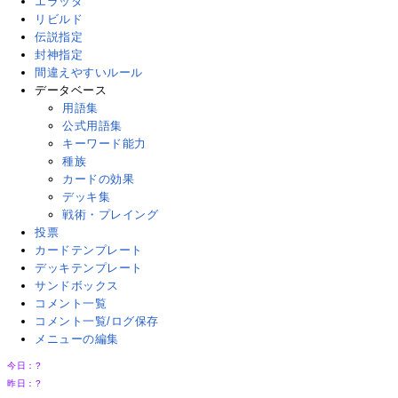
エラッタ
リビルド
伝説指定
封神指定
間違えやすいルール
データベース
用語集
公式用語集
キーワード能力
種族
カードの効果
デッキ集
戦術・プレイング
投票
カードテンプレート
デッキテンプレート
サンドボックス
コメント一覧
コメント一覧/ログ保存
メニューの編集
今日：
?
昨日：
?