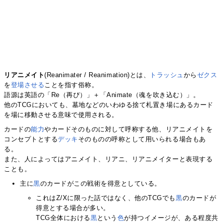
リアニメイト
(Reanimater / Reanimation)とは、
トラッシュ
から
ゼクス
を
登場させる
ことを指す俗称。
語源は英語の「Re（再び）」＋「Animate（魂を吹き込む）」。
他のTCGにおいても、墓地などのいわゆる捨て札置き場にあるカード
を場に移動させる意味で使用される。
カードの
能力
やカードそのものに対して呼称する他、リアニメイトを
コンセプトとする
デッキ
そのものの呼称として用いられる場合もあ
る。
また、人によってはアニメイト、リアニ、リアニメイターと表現する
ことも。
主に
黒
のカードがこの戦術を得意としている。
これはZ/Xに限った話ではなく、他のTCGでも
黒
のカードが
得意とする場合が多い。
TCG全体における
黒
という
色
が持つイメージが、ある程度共