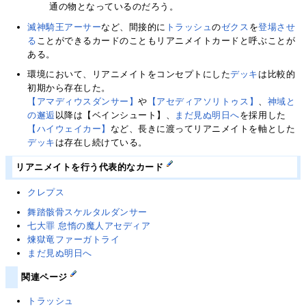
通の物となっているのだろう。
滅神騎王アーサー
など、間接的に
トラッシュ
の
ゼクス
を
登場させ
る
ことができるカードのこともリアニメイトカードと呼ぶことが
ある。
環境において、リアニメイトをコンセプトにした
デッキ
は比較的
初期から存在した。
【アマディウスダンサー】
や
【アセディアソリトゥス】
、
神域と
の邂逅
以降は【ベインシュート】、
まだ見ぬ明日へ
を採用した
【ハイウェイカー】
など、長きに渡ってリアニメイトを軸とした
デッキ
は存在し続けている。
リアニメイトを行う代表的なカード
クレプス
舞踏骸骨スケルタルダンサー
七大罪 怠惰の魔人アセディア
煉獄竜ファーガトライ
まだ見ぬ明日へ
関連ページ
トラッシュ