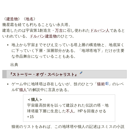
《
建造物
》《
地名
》
幾星霜を経ても朽ちることない永久塔。
建造したのは宇宙第1創造主・
万古
に召し使われた
ドルバン人
であると
いわれている。
ドルバン建造物
のひとつ。
地上から宇宙までそびえ立っている塔上層の構造物と、地底深く
に下っていく下層・深層部分がある。「地球塔地下」だけが主要
な作品舞台になっていることもある。
出典
『ストーリー・オヴ・スペシャリスト』
ゲーム中に地球塔は存在しないが、技のひとつ「
猫術
」のレベ
ル6"
猫人
"の解説中に言及がある。
＜猫人＞
宇宙最高技術を以って建設された伝説の塔・地
球塔最下層に生息した
不人
。HPを回復させる
+15
猫術のリストをみれば、この地球塔や猫人の記述はスミスの小説