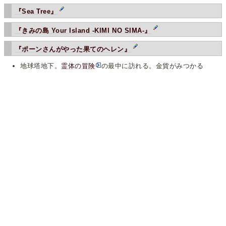
『Sea Tree』
『きみの島 Your Island -KIMI NO SIMA-』
『ポーンさんがやった果てのヘレン』
地球塔地下。
霊体の冒険
の最中に訪れる。金貨がみつかる