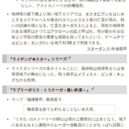
らしい。アストロノーツの待機場所。
地球塔の最下層より深い地下エリアでは、
オクタビアン
をはじめ
とするエウテルペ人や過去の
スペシャリスト
達の亡霊が現れ、戦
いの試練の場となる。亡霊
スターダスト
によると、現在の地球塔
のある場所はかつては
アケローンの丘
と呼ばれ、塔が築かれる以
前より宇宙の歴史の重要な場面を担ってきたという。ゲーム中で
は
ビンタ・キング
のいる地下413階まで到達できる。
スターダンス:中央塔
『ライヂング★スター』
シリーズ
ライスタシリーズの各タイトルごとに、最終戦は地球塔または地
球塔地下が舞台になった。戦う相手は
メフィスト
、
ビンタ・キン
グ
なのも恒例。
『ラブリーポリス・トリクーガ～遠い約束～』
マップ「
地球塔
」難易度:5
幾星霜を経ても朽ちることない永久塔。
『ミサ2』のストーリーの関心は塔の上層部分には全くなく、地下
にある
ヒルトン炭坑
や
トレーダー分岐点
のことがもっぱら話題に