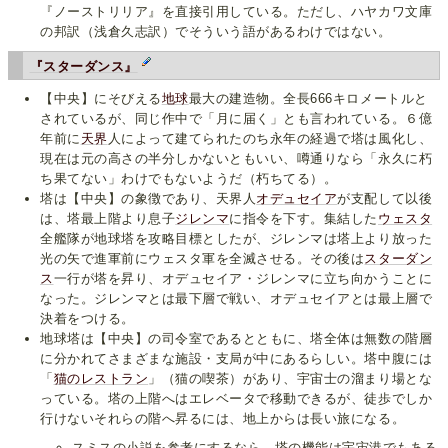
『ノーストリリア』を直接引用している。ただし、ハヤカワ文庫
の邦訳（浅倉久志訳）でそういう語があるわけではない。
『スターダンス』
【中央】にそびえる
地球
最大の建造物。全長666キロメートルと
されているが、同じ作中で「月に届く」とも言われている。６億
年前に
天界
人によって建てられたのち永年の経過で塔は風化し、
現在は元の高さの半分しかないともいい、噂通りなら「永久に朽
ち果てない」わけでもないようだ（朽ちてる）。
塔は【中央】の象徴であり、天界人
オデュセイア
が支配して以後
は、塔最上階より息子
ジレンマ
に指令を下す。集結した
ウェスタ
全艦隊が地球塔を攻略目標としたが、ジレンマは塔上より放った
光の矢で進軍前にウェスタ軍を全滅させる。その後は
スターダン
ス
一行が塔を昇り、オデュセイア・ジレンマに立ち向かうことに
なった。ジレンマとは最下層で戦い、オデュセイアとは最上層で
決着をつける。
地球塔は【中央】の司令室であるとともに、塔全体は無数の階層
に分かれてさまざまな施設・支局が中にあるらしい。塔中腹には
「
猫のレストラン
」（猫の喫茶）があり、宇宙士の溜まり場とな
っている。塔の上階へはエレベータで移動できるが、徒歩でしか
行けないそれらの階へ昇るには、地上からは長い旅になる。
スミスの小説を参考にするなら、塔の機能は宇宙港でもある