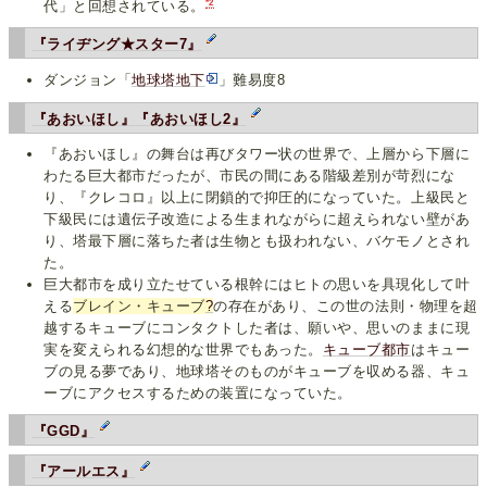
*2
代」と回想されている。
『ライヂング★スター7』
ダンジョン「
地球塔地下
」難易度8
『あおいほし』
『あおいほし2』
『あおいほし』の舞台は再びタワー状の世界で、上層から下層に
わたる巨大都市だったが、市民の間にある階級差別が苛烈にな
り、『クレコロ』以上に閉鎖的で抑圧的になっていた。上級民と
下級民には遺伝子改造による生まれながらに超えられない壁があ
り、塔最下層に落ちた者は生物とも扱われない、バケモノとされ
た。
巨大都市を成り立たせている根幹にはヒトの思いを具現化して叶
える
ブレイン・キューブ
?
の存在があり、この世の法則・物理を超
越するキューブにコンタクトした者は、願いや、思いのままに現
実を変えられる幻想的な世界でもあった。
キューブ都市
はキュー
ブの見る夢であり、地球塔そのものがキューブを収める器、キュ
ーブにアクセスするための装置になっていた。
『GGD』
『アールエス』