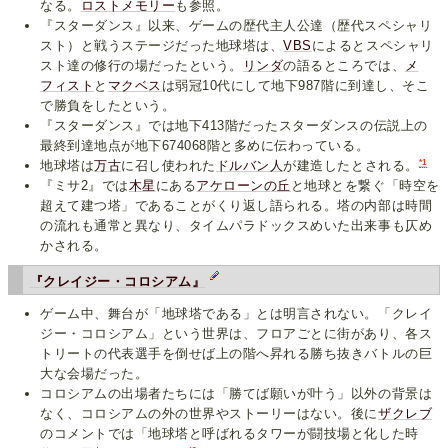
なる。
ロストメモリー
も参照。
『スターダンス』以来、ゲームの歴代主人公達（歴代スペシャリ
スト）と戦うステージだった地球塔は、
VBS
によるとスペシャリ
スト達の修行の場だったという。
リンダ
の語るところでは、
メ
フィスト
と
マクベス
は弱冠10代にして地下987階に到達し、そこ
で勝負をしたという。
『スターダンス』では地下413階だったスターダンスの伝説上の
最終到達地点が地下674068階と多めに伝わっている。
*1
地球塔は
万古
に召し使われた
ドルバン人
が建造したとされる。
『ミサ2』では
木星
にある
アケローンの丘
と地球とを繋ぐ「時空を
超えて建つ塔」であることがくり返し語られる。塔の内部は時間
の流れも通常と異なり、タイムパラドックスめいた出来事も仄め
かされる。
『クレイジー・コロシアム』
ゲーム中、舞台が「地球塔である」とは明言されない。「クレイ
ジー・コロシアム」という世界は、フロアごとに街があり、各ス
トリートの代表選手を倒せば上の階へ昇れる勝ち抜きバトルの巨
大な会場だった。
コロシアムの出場者たちには「勝てば願いが叶う」以外の背景は
なく、コロシアムの外の世界やストーリーはない。後に
ザクレブ
のコメントでは「地球塔と呼ばれるタワーが闘技場と化した時