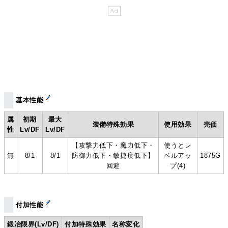
基本性能
属
初期
最大
装備特殊効果
使用効果
売価
性
Lv/DF
Lv/DF
【攻撃力低下・魔力低下・
使うとレ
無
8/1
8/1
防御力低下・敏捷度低下】
ベルアッ
1875G
回避
プ(4)
付加性能
鍛冶限界(Lv/DF)
付加特殊効果
名称変化