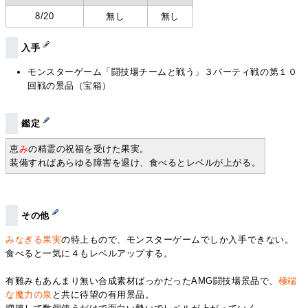
8/20
無し
無し
入手
モンスターゲーム「闘技場チームと戦う」３パーティ戦の第１０
回戦の景品（宝箱）
鑑定
恵
み
の精霊の祝福を受けた果実。
装備すればあらゆる障害を退け、食べるとレベルが上がる。
その他
みなぎる果実
の特上もので、モンスターゲームでしか入手できない。
食べると一気に４もレベルアップする。
有難みもあんまり無い合成素材ばっかだったAMG闘技場景品で、
極端
な魔力の泉
と共に待望の有用景品。