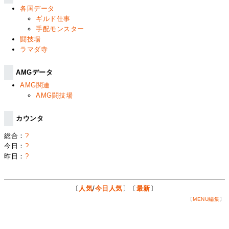
各国データ
ギルド仕事
手配モンスター
闘技場
ラマダ寺
AMGデータ
AMG関連
AMG闘技場
カウンタ
総合：
?
今日：
?
昨日：
?
〔
人気
/
今日人気
〕〔
最新
〕
〔
MENU編集
〕