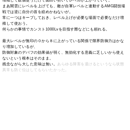
増殖して数個使うだけで面白い勢いでレベルが上がっていく。
まあ闇雲にレベルを上げても、敵が自軍レベルと連動するAMG闘技場
戦では逆に自分の首を絞めかねないが。
常に一つはキープしておき、レベル上げが必要な場面で必要なだけ増
殖して使おう。
何らかの事情でカンスト1000Lvを目指す際などにも頼れる。
最大レベルが無印の０から８に上がっている関係で限界防御力はかな
り増加しているが、
防御対象のデバフの効果値が弱く、無効化する意義に乏しいから使え
ないという根本はそのまま。
残念ながら大した意味は無い。
あらゆる障害を退けるというなら状態
異常も防ぐ位はしてもらいたかった。