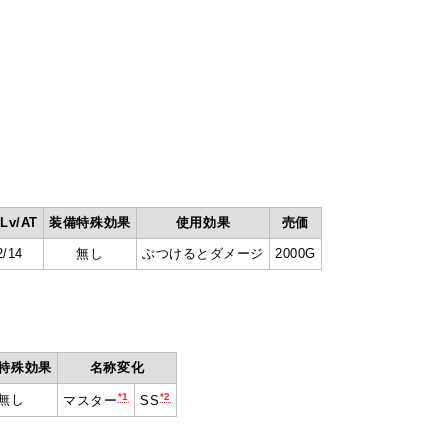
Lv/AT
装備特殊効果
使用効果
売価
2/14
無し
ぶつけるとダメージ
2000G
特殊効果
名称変化
*1
*2
無し
マスター
SS