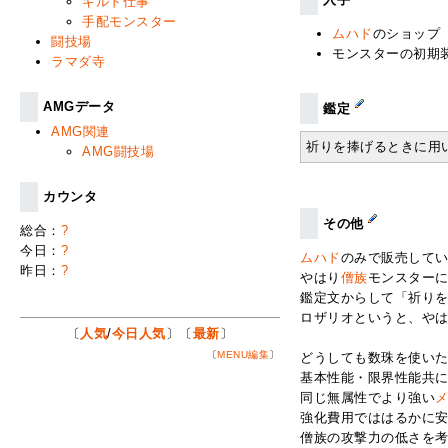
ギルド仕事
手配モンスター
ムハド
のショップ
闘技場
モンスターの初期
ラマダ寺
AMGデータ
鑑定
AMG関連
祈りを捧げるときに用
AMG闘技場
カウンタ
その他
総合：
?
今日：
?
ムハド
のみで販売して
昨日：
?
やはり
僧族
モンスター
鑑定文からして「祈り
ロザリオというと、や
〔
人気
/
今日人気
〕〔
最新
〕
〔
MENU編集
〕
どうしても数珠を使い
基本性能・限界性能共
同じ無属性でより強い
強化費用でははるかに
僧族の攻撃力の低さを考