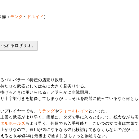
装備（
モンク
・
ドルイド
）
いられるロザリオ。
いるバルバラード特産の店売り数珠。
に持たせる武器としては杖に大きく見劣りする。
を捧げるときに用いられる」と明らかに非戦闘用。
はり十字架付きを想像してしまうが……それを鈍器に使っているなら何とも
たいプレイヤーでも、
ミランダ
や
フォールレイン
といった、
に上回る武器がより早く、簡単に、タダで手に入るとあって、残念ながら需
メタルボールズ
もより早く、何個でも入手可能と、こいつの立つ瀬は本気で
安上がりなので、費用が気になるなら強化検討はできなくもないのだが……
えると限界値44は最後まで通すにはちょっと物足りない。