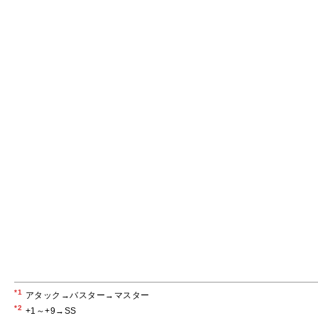
*1
アタック→バスター→マスター
*2
+1～+9→SS