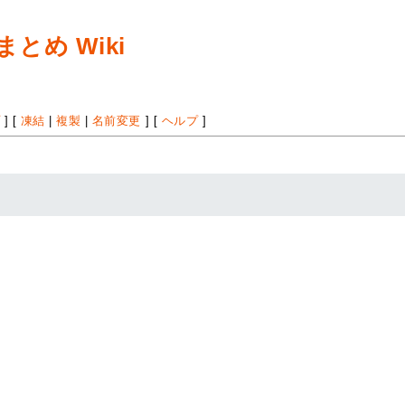
め Wiki
プ
] [
凍結
|
複製
|
名前変更
] [
ヘルプ
]