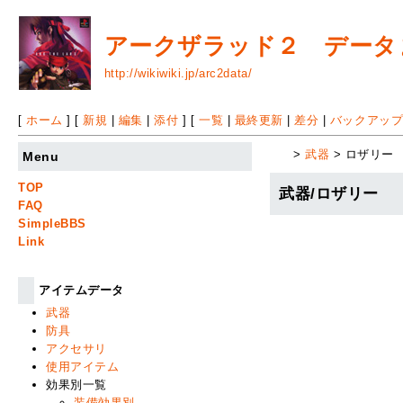
アークザラッド２ データまと
http://wikiwiki.jp/arc2data/
[
ホーム
] [
新規
|
編集
|
添付
] [
一覧
|
最終更新
|
差分
|
バックアッ
>
武器
> ロザリー
Menu
TOP
武器/ロザリー
FAQ
SimpleBBS
Link
アイテムデータ
武器
防具
アクセサリ
使用アイテム
効果別一覧
装備効果別