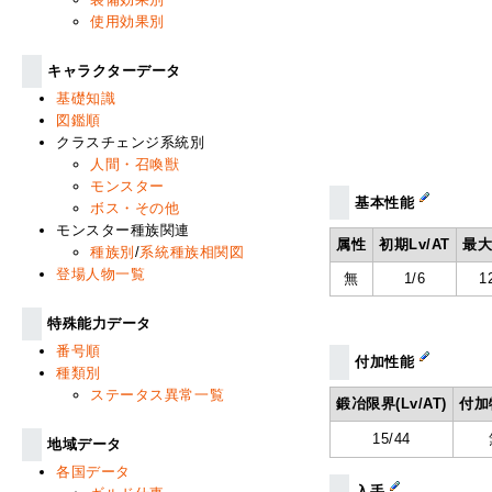
使用効果別
キャラクターデータ
基礎知識
図鑑順
クラスチェンジ系統別
人間・召喚獣
モンスター
基本性能
ボス・その他
モンスター種族関連
属性
初期Lv/AT
最大
種族別
/
系統種族相関図
登場人物一覧
無
1/6
1
特殊能力データ
番号順
付加性能
種類別
ステータス異常一覧
鍛冶限界(Lv/AT)
付加
15/44
地域データ
各国データ
入手