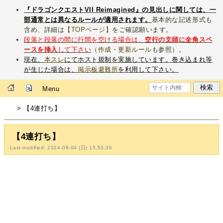
『ドラゴンクエストVII Reimagined』の見出しに関しては、一
部通常とは異なるルールが適用されます。
基本的な記述形式も
含め、詳細は
【TOPページ】
をご確認願います。
段落と段落の間に行間を空ける場合は、
空行の文頭に全角スペ
ースを挿入
して下さい
（
作成・更新ルール
も参照）。
現在、
本スレ
にてホスト規制を実施しています。巻き込まれ等
が生じた場合は、
掲示板避難所
を利用して下さい。
Menu
> 【4連打ち】
【4連打ち】
Last-modified: 2024-08-04 (日) 15:53:36