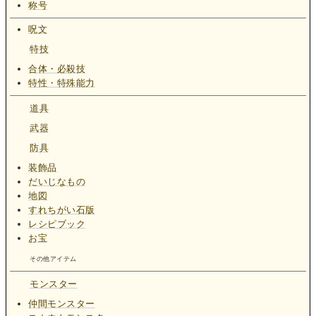
称号
呪文
特技
合体・必殺技
特性・特殊能力
道具
武器
防具
装飾品
だいじなもの
地図
すれちがい石版
レシピブック
お宝
その他アイテム
モンスター
仲間モンスター