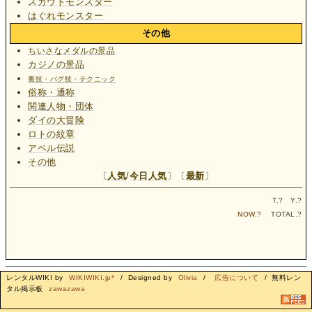
スカウトモンスター
はぐれモンスター
その他
ちいさなメダルの景品
カジノの景品
裏技・バグ技・テクニック
俗称・通称
関連人物・団体
ダイの大冒険
ロトの紋章
アベル伝説
その他
〔
人気
/
今日人気
〕〔
最新
〕
T.
?
Y.
?
NOW.
?
TOTAL.
?
レンタルWIKI by
WIKIWIKI.jp*
/ Designed by
Olivia
/
広告について
/ 無料レン
タル掲示板
zawazawa