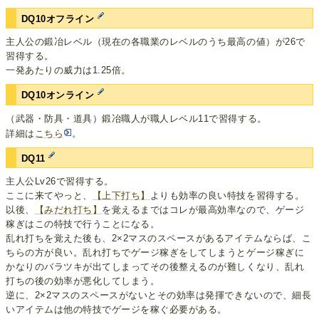
DQ10オフライン
主人公の鍛冶レベル（現在の各職業のレベルのうち最高の値）が26で
習得する。
一発あたりの威力は1.25倍。
DQ10オンライン
（武器・防具・道具）鍛冶職人が職人レベル11で習得する。
詳細は
こちら
。
DQ11
主人公Lv26で習得する。
ここに来てやっと、
【上下打ち】
よりも効率の良い特技を習得する。
以後、
【みだれ打ち】
を覚えるまではコレが最高効率なので、ゲージ
稼ぎはこの特技で行うことになる。
乱れ打ちを覚えた後も、2×2マスのスペースがあるアイテムならば、こ
ちらの方が良い。乱れ打ちでゲージ稼ぎをしてしまうとゲージ稼ぎに
かなりのバラツキが出てしまってその後整えるのが難しくなり、乱れ
打ちの後の効率が悪化してしまう。
逆に、2×2マスのスペースがないとその効率は発揮できないので、細長
いアイテムは他の特技でゲージを稼ぐ必要がある。