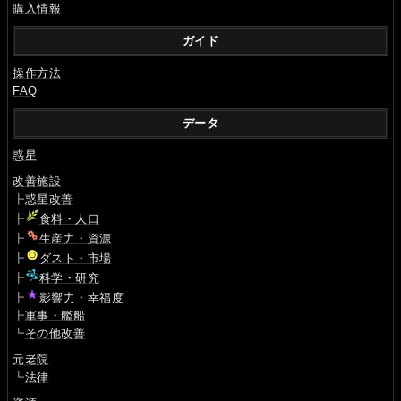
購入情報
ガイド
操作方法
FAQ
データ
惑星
改善施設
┣
惑星改善
┣
食料・人口
┣
生産力・資源
┣
ダスト・市場
┣
科学・研究
┣
影響力・幸福度
┣
軍事・艦船
┗
その他改善
元老院
┗
法律