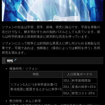
ソフォンの社会は学習、哲学、探検、研究に熱心です。宇宙を畏敬の
念だけでなく、解き明かすための知的パズルとしても見ています。彼
らは科学的進歩と技術的進歩に絶対的な信念を持っています。
ソフォンにとって戦争とは好戦的な異星人に押し付けられる無駄な仕
事です。可能であれば、他種族と（場合によっては解剖を伴う）共同
研究を望みます。
特性
種族特性：ソフォン
特性
人口収集ボーナス
10人
科学派閥増加
ソフォン1人につき科学産出量+1
20人
星系の科学+15％
寒冷惑星に配置するとさらに科学+3
50人
研究コスト-20％
勢力特性：オムニ科学