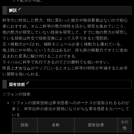
ット配分が可能。
解説
科学力に特化した勢力。特に変わった能力や独自要素はないので初心
者におすすめ。オムニ科学の勢力特性を活かし研究を進めていこう。
他の勢力が研究していない技術を研究して、すでに他の勢力が研究し
ている技術は外交で技術交換によって入手できると理想的。
元々移動力が+2され、補助モジュールが多く移動力も優れている。
地上戦にやや弱いという欠点はあるが、持ち前の移動力ですぐに攻め
込まれた星系に駆け付けることができる。
ライバルに科学で先行できるのでどの勝利でも狙いやすい。
性質上
ナカリム
がマップにいるとオムニ科学の特性が半減するため辛
い展開を強いられる。
固有技術
ソフォンの技術
ソフォンの固有技術は寒冷惑星へのボーナスが追加されるものが
多く、科学以外の産出が貧弱になりがちな寒冷惑星をカバーして
いる
その
技術
名称
固有効果
他