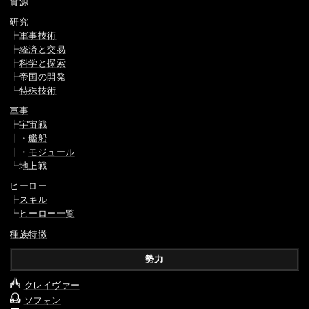
資源
研究
┣
軍事技術
┣
経済と交易
┣
科学と探索
┣
帝国の開発
┗
特殊技術
軍事
┣
宇宙戦
┃・
艦船
┃・
モジュール
┗
地上戦
ヒーロー
┣
スキル
┗
ヒーロー一覧
種族特徴
勢力
クレイヴァー
ソフォン