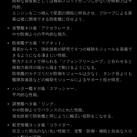
純粋な探査船としては補助スロットが二つしかないが移動力は平
均的。
エンジンを二つ積んで星図の開拓に特化させ、プローブによる探
索は後に開発できる防衛艦に任せよう。
攻撃艦キロ級「アクセラレータ」
やや防御よりの平均的な能力。
防衛艦デカ級「マグネット」
最初から４つ、強化技術の研究で６つの補助モジュールを装備で
きるようになる凄まじい性能。
勢力クエストで得られる「ソフォンフリームーブ」と合わせると
移動力銀河の端から端まで動けるようになる。
防衛艦のカテゴリだが防御モジュールは少なく、タンク役よりも
艦隊加速器などの補助モジュールによるサポート役が得意。
ハンター艦ギガ級「スマッシャー」
平均的な性能。
調整艦ペタ級「リング」
やや防御よりでバランスのとれた性能。
強化技術で防衛艦と同じように幅広い役割をこなせる。
航空母艦ヨッタ級「コライダー」
目立った弱点のない丸い性能で、攻撃・防御・補助と自由なスロ