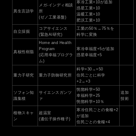
寒冷工業+10が追加
メガ-インディ相談
惑星工業+10
異生言語学
所
温暖工業+10
(ゼノ工業基盤)
肥沃工業+10
コアサイエンス
工業の50％→75％を
自立採掘
(緊急AI研究)
科学に変換
Home and Health
Program
寒冷幸福度+5が追加
真核性樹脂
(応用幸福プログラ
惑星幸福度+5
ム)
科学+30→+50
重力子研究
重力子防御研究所
住民ごとに科学
+2→+3
恍惚科学+50
ソフォン知
サイエンスガンツ
追加
幸福科学+25
識集積
ァ
技術
恍惚科学+10％
寒冷住民ごとの食糧+2
植物スキャ
超温室
が追加
ン
(遺伝子操作種子)
住民ごとの食糧+4