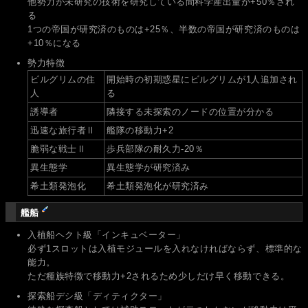
他勢力が未研究の技術を研究している間科学産出量が+50％され
る
1つの帝国が研究済のものは+25％、半数の帝国が研究済のものは
+10％になる
勢力特徴
ビルグリムの住
開始時の初期惑星にビルグリムが1人追加され
人
る
誘導者
隣接する未探索のノードの位置が分かる
迅速な旅行者Ⅱ
艦隊の移動力+2
脆弱な戦士Ⅱ
歩兵部隊の耐久力-20％
異生態学
異生態学が研究済み
希土類発泡化
希土類発泡化が研究済み
艦船
入植船ヘクト級「インキュベーター」
必ず1スロットは入植モジュールを入れなければならず、標準的な
能力。
ただ種族特徴で移動力+2されるため少しだけ早く移動できる。
探索船デシ級「ディティクター」