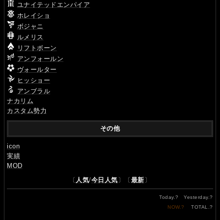
ユナイテッドエンパイア
ホレイショ
ボジャニ
ルメリス
リフトボーン
アンフォールン
ヴォールター
ヒッショー
アンブラル
ナカリム
カスタム勢力
その他
icon
実績
MOD
〔
人気
/
今日人気
〕〔
最新
〕
Today.
?
Yesterday.
?
NOW.
?
TOTAL.
?