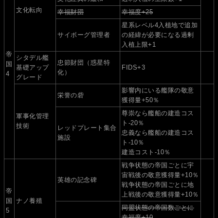
文化転向
幸福財団
幸福度+25
星系レベル4入植地で追加
サイボーグ管理者
の経緯が必要になる過剰
入植上限+1
帝
シタデル艦
忠節財団（惑星特
国
基礎アップ
FIDS+3
化）
4
グレード
影響内にいる艦隊の敬意
栄誉の砦
獲得量+50％
尊崇なら艦船の建造コス
軍事化管理
ト-20％
技術
レッドプレート集合
忠義なら艦船の建造コス
施設
ト-10％
建造コスト-10％
戦争状態の帝国ごとに宇
宙戦後の敬意獲得量+10％
英雄の記念碑
戦争状態の帝国ごとに地
帝
上戦後の敬意獲得量+10％
国
ナノ養殖
同盟状態の帝国数ごとに
5
幸福度+10