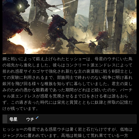
鋼と戦いによって鍛え上げられたヒッショーは、母星のウチにいた鳥
の祖先から進化しました。彼らはコンクリート派エンドレスによって
拾われ惑星サイカゴヤで強化され新たな主の衰退期に戦う剣闘士とし
ての実験に利用されるまで、部族同士で終わりのない戦争に明け暮れ
銀河を飛び回る様々な種族を知らずに暮らしていました。君主の楽し
みのための愚かな殺戮者であった期間がどれほど続いたのか、バーチ
ャル派エンドレスが惑星を荒廃させるまで口をきける者は誰もおら
ず、この過ぎ去った時代には栄光と賞賛とともに奴隷と搾取の記憶だ
けが残っています。
母星 ウチ
ヒッショーの母星である惑星ウチは暑く岩と石だらけですが、低地は
ジャングルに覆われています。高地は乾燥して荒れ果てている一方