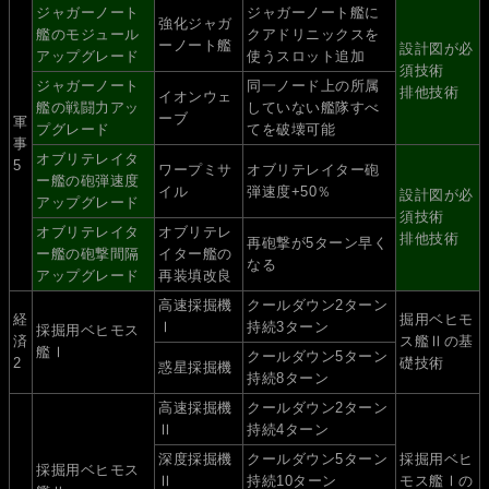
ジャガーノート
ジャガーノート艦に
強化ジャガ
艦のモジュール
クアドリニックスを
ーノート艦
設計図が必
アップグレード
使うスロット追加
須技術
ジャガーノート
同一ノード上の所属
排他技術
イオンウェ
艦の戦闘力アッ
していない艦隊すべ
ーブ
軍
プグレード
てを破壊可能
事
オブリテレイタ
5
ワープミサ
オブリテレイター砲
ー艦の砲弾速度
イル
弾速度+50％
設計図が必
アップグレード
須技術
オブリテレイタ
オブリテレ
排他技術
再砲撃が5ターン早く
ー艦の砲撃間隔
イター艦の
なる
アップグレード
再装填改良
高速採掘機
クールダウン2ターン
経
掘用ベヒモ
Ⅰ
持続3ターン
採掘用ベヒモス
済
ス艦Ⅱの基
艦Ⅰ
クールダウン5ターン
2
礎技術
惑星採掘機
持続8ターン
高速採掘機
クールダウン2ターン
Ⅱ
持続4ターン
深度採掘機
クールダウン5ターン
採掘用ベヒ
採掘用ベヒモス
Ⅱ
持続10ターン
モス艦Ⅰの