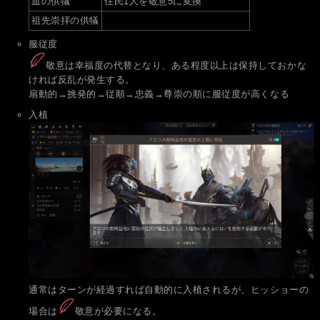
血の供犠
住民1人を敬意5に変換
祖先崇拝の供犠
服従度
敬意は幸福度の代替となり、ある程度以上は保持しておかな
ければ反乱が発生する。
扇動的→挑発的→従順→忠義→尊崇の順に服従度が高くなる
入植
通常はターンが経過すれば自動的に入植されるが、ヒッショーの
場合は
敬意が必要になる。