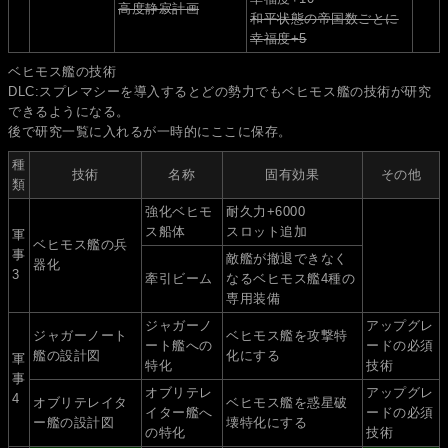
高度静寂計画
和平状態の帝国数ごとに
幸福度+5
ベヒモス艦の技術
DLC:スプレマシーを導入するとどの勢力でもベヒモス艦の技術が研究
できるようになる。
後で研究一覧に入れるが一時的にここに保存。
種
技術
名称
固有効果
その他
類
強化ベヒモ
耐久力+6000
ス船体
スロット追加
軍
ベヒモス艦の兵
事
敵艦が撤退できなく
器化
3
牽引ビーム
なるベヒモス艦4種の
専用装備
ジャガーノ
アップグレ
ジャガーノート
ベヒモス艦を攻撃特
ート艦への
ードの必須
艦の設計図
化にする
軍
特化
技術
事
オブリテレ
アップグレ
4
オブリテレイタ
ベヒモス艦を惑星破
イター艦へ
ードの必須
ー艦の設計図
壊特化にする
の特化
技術