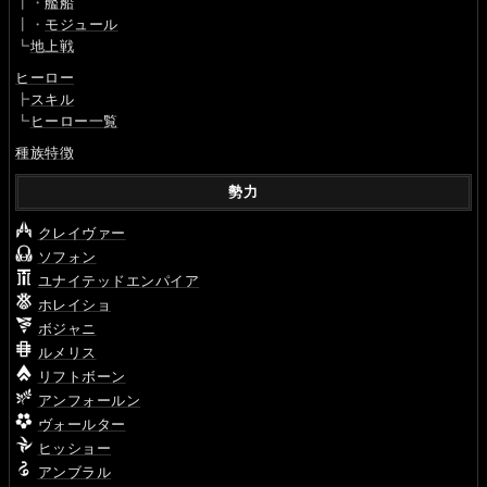
┃・
艦船
┃・
モジュール
┗
地上戦
ヒーロー
┣
スキル
┗
ヒーロー一覧
種族特徴
勢力
クレイヴァー
ソフォン
ユナイテッドエンパイア
ホレイショ
ボジャニ
ルメリス
リフトボーン
アンフォールン
ヴォールター
ヒッショー
アンブラル