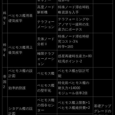
キャナー
視界+8
高度ノード
特殊ノード滞在時戦
解析機
略資源を入手
科
ベヒモス艦用基
学
テラフォーミングや
礎気候学
テラフォー
3
アノマリー緩和の生
メーション
産力にボーナス
特殊ノード滞在時研
天体ノード
究コスト-3％
分析Ⅱ
科
科学+160
ベヒモス艦用上
学
級気候学
極限テラフ
4
惑星再建時生産力+80
ォーメーシ
枯渇ポイント-2
ョン
ベヒモス艦の設
ベヒモス艦が設計可
ベヒモス艦
計図
能
帝
国
特化前ベヒモス艦の
ベヒモス艦
2
効率的防護
耐久力+14000
の堅牢化
モジュール倍率2倍
ベヒモス艦
ベヒモス艦上限数+1
の指令セン
基礎アップ
ベヒモス艦維持費×2
シタデル艦の設
ター
グレードの
計図