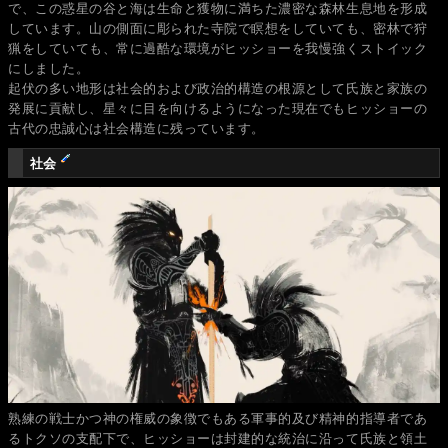
で、この惑星の谷と海は生命と獲物に満ちた濃密な森林生息地を形成
しています。山の側面に彫られた寺院で瞑想をしていても、密林で狩
猟をしていても、常に過酷な環境がヒッショーを我慢強くストイック
にしました。
起伏の多い地形は社会的および政治的構造の根源として氏族と家族の
発展に貢献し、星々に目を向けるようになった現在でもヒッショーの
古代の忠誠心は社会構造に残っています。
社会
熟練の戦士かつ神の権威の象徴でもある軍事的及び精神的指導者であ
るトクソの支配下で、ヒッショーは封建的な統治に沿って氏族と領土