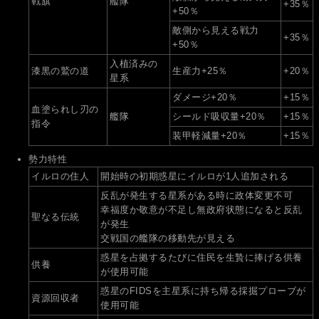
戦旗
艦隊
+35％
+50％
敵側から見える戦力
+35％
+50％
入植済みの
漆黒の鷲の道
生産力+25％
+20％
星系
ダメージ+20％
+15％
血塗られし刃の
艦隊
シールド吸収量+20％
+15％
指令
装甲軽減量+20％
+15％
勢力特性
イルロの住人
開始時の初期惑星にイルロが1人追加される
反乱が発生する星系がある時に政体変更不可
幸福度か敬意が不足し無政府状態になると反乱
聖なる伝統
が発生
交戦国の艦隊の移動先が見える
惑星を占拠するたびに住民を生贄に捧げる供養
供養
が使用可能
惑星のFIDSを主星系に持ち帰る採掘プローブが
資源回収者
使用可能