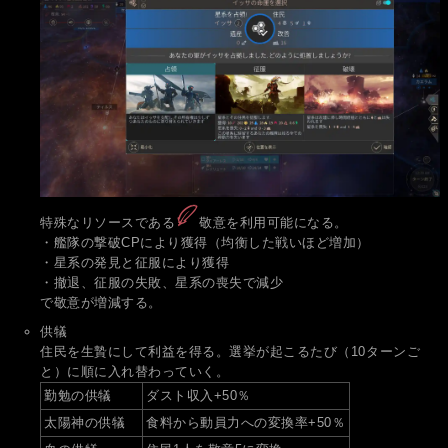
特殊なリソースである
敬意を利用可能になる。
・艦隊の撃破CPにより獲得（均衡した戦いほど増加）
・星系の発見と征服により獲得
・撤退、征服の失敗、星系の喪失で減少
で敬意が増減する。
供犠
住民を生贄にして利益を得る。選挙が起こるたび（10ターンご
と）に順に入れ替わっていく。
勤勉の供犠
ダスト収入+50％
太陽神の供犠
食料から動員力への変換率+50％