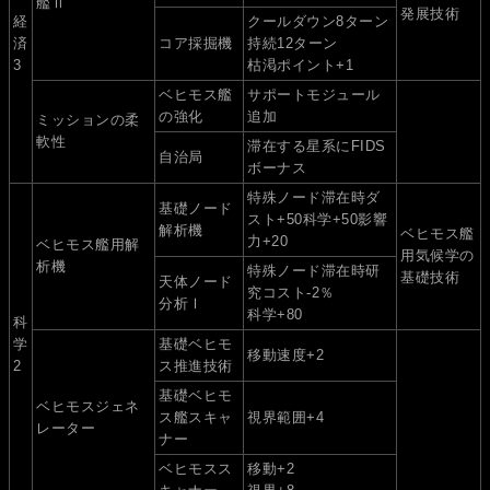
艦Ⅱ
発展技術
経
クールダウン8ターン
済
コア採掘機
持続12ターン
3
枯渇ポイント+1
ベヒモス艦
サポートモジュール
の強化
追加
ミッションの柔
軟性
滞在する星系にFIDS
自治局
ボーナス
特殊ノード滞在時ダ
基礎ノード
スト+50科学+50影響
解析機
ベヒモス艦
力+20
ベヒモス艦用解
用気候学の
析機
特殊ノード滞在時研
基礎技術
天体ノード
究コスト-2％
分析Ⅰ
科学+80
科
学
基礎ベヒモ
移動速度+2
2
ス推進技術
基礎ベヒモ
ベヒモスジェネ
ス艦スキャ
視界範囲+4
レーター
ナー
ベヒモスス
移動+2