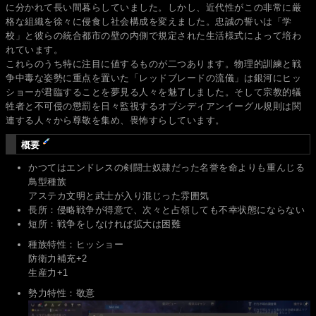
に分かれて長い間暮らしていました。しかし、近代性がこの非常に厳
格な組織を徐々に侵食し社会構成を変えました。忠誠の誓いは「学
校」と彼らの統合都市の壁の内側で規定された生活様式によって培わ
れています。
これらのうち特に注目に値するものが二つあります。物理的訓練と戦
争中毒な姿勢に重点を置いた「レッドブレードの流儀」は銀河にヒッ
ショーが君臨することを夢見る人々を魅了しました。そして宗教的犠
牲者と不可侵の懲罰を日々監視するオブシディアンイーグル規則は関
連する人々から尊敬を集め、畏怖すらしています。
概要
かつてはエンドレスの剣闘士奴隷だった名誉を命よりも重んじる
鳥型種族
アステカ文明と武士が入り混じった雰囲気
長所：侵略戦争が得意で、次々と占領しても不幸状態にならない
短所：戦争をしなければ拡大は困難
種族特性：ヒッショー
防衛力補充+2
生産力+1
勢力特性：敬意