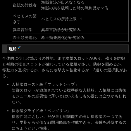
海賊交渉が出来なくなる
盗賊の討伐者
海賊の巣を破壊した時の戦利品が２倍
ベヒモスの築
ベヒモスの所持上限+１
き手
異星言語学
異星言語学が研究済み
希土類発泡化
希土類発泡化が研究済み
艦船
全体的に少し攻撃よりの性能。まず攻撃スロットがあり、残りを防御
と補助の複合スロットが備わっている艦船が多い。防御を固めるか、
移動力を重視するか、さらに攻撃力を強化するか、3通りの選択肢があ
る。
入植艦ロースト級「ブラッドシップ」
防御スロットが追加されている標準的な入植船。入植船には防御
モジュールの必要性は薄いとはいえもしもの役には立つかもしれ
ない。
探索艦グライド級「ペレグリン」
探索性能に乏しい。だが最も戦闘能力の高い探索艦の一つであ
り、早期から安価な戦闘用艦船を作成できる。海賊を討伐するの
にちょうどいい性能。