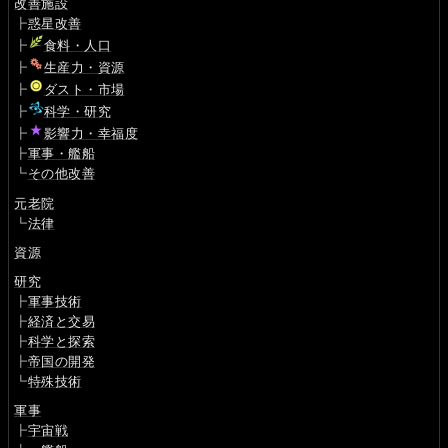
改善施設
┣
惑星改善
┣
食料・人口
┣
生産力・資源
┣
ダスト・市場
┣
科学・研究
┣
影響力・幸福度
┣
軍事・艦船
┗
その他改善
元老院
┗
法律
資源
研究
┣
軍事技術
┣
経済と交易
┣
科学と探索
┣
帝国の開発
┗
特殊技術
軍事
┣
宇宙戦