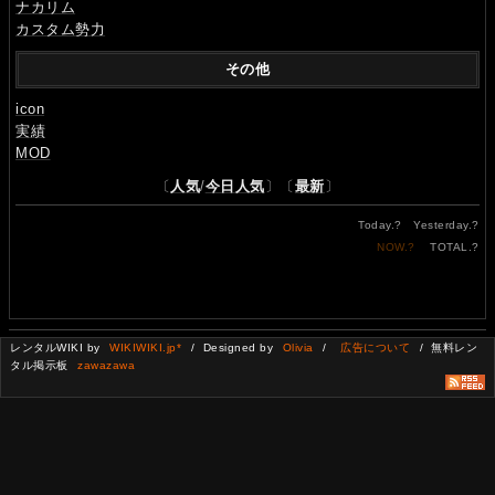
ナカリム
カスタム勢力
その他
icon
実績
MOD
〔
人気
/
今日人気
〕〔
最新
〕
Today.
?
Yesterday.
?
NOW.
?
TOTAL.
?
レンタルWIKI by
WIKIWIKI.jp*
/ Designed by
Olivia
/
広告について
/ 無料レン
タル掲示板
zawazawa