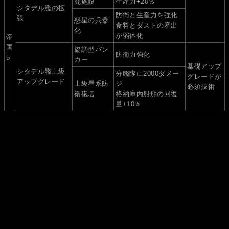
究施設
生産力+20％
シタデル艦の拡
防衛と生産力を強化
張
惑星の兵器
食料とダストの産出
化
が弱体化
帝
国
協調型バン
防衛力強化
5
カー
基礎アップ
シタデル艦上級
分艦隊に2000ダメー
グレードが
アップグレード
上級星系防
ジ
必須技術
衛砲塔
格納庫内船舶の回復
量+10％