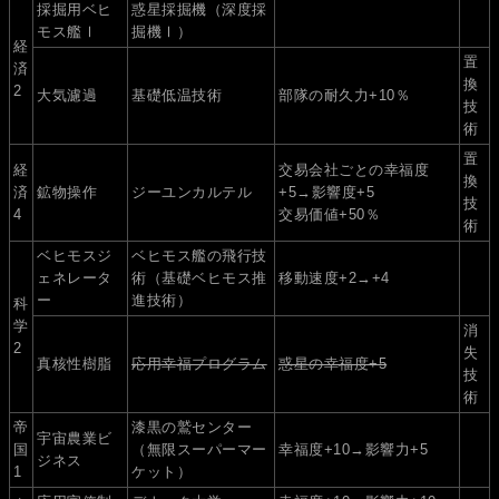
採掘用ベヒ
惑星採掘機（深度採
モス艦Ⅰ
掘機Ⅰ）
経
置
済
換
2
大気濾過
基礎低温技術
部隊の耐久力+10％
技
術
置
経
交易会社ごとの幸福度
換
済
鉱物操作
ジーユンカルテル
+5→影響度+5
技
4
交易価値+50％
術
ベヒモスジ
ベヒモス艦の飛行技
ェネレータ
術（基礎ベヒモス推
移動速度+2→+4
ー
進技術）
科
学
消
2
失
真核性樹脂
応用幸福プログラム
惑星の幸福度+5
技
術
帝
漆黒の鷲センター
宇宙農業ビ
国
（無限スーパーマー
幸福度+10→影響力+5
ジネス
1
ケット）