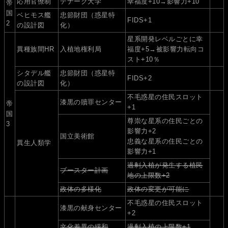
応用官僚制
デナーク大学
幸福度+10→影響力+10
帝
国
ベヒモス艦
忠節財団（惑星特
FIDS+1
2
の設計図
化）
星系開発レベルごとに幸
異種族間HR
入植地権利局
福度+5→被影響力転向コ
スト+10％
シタデル艦
忠節財団（惑星特
FIDS+2
の設計図
化）
不毛惑星の住民スロット
漆黒の贖罪センター
帝
+1
国
尊崇な星系の住民ごとの
3
影響力+2
国立美術館
忠義な星系の住民ごとの
異生人類学
影響力+1
過剰入植が発生する植民
ブースター計画
地の上限数+2
政体の多様化
政体の変更が可能に
不毛惑星の住民スロット
漆黒の献身センター
+2
文化差異の緩和
過剰入植の上限数+1