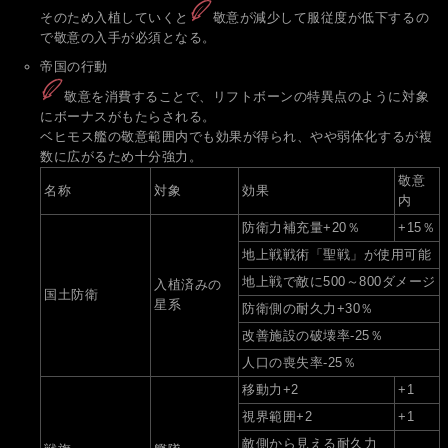
そのため入植していくと
敬意が減少して服従度が低下するの
で敬意の入手が必須となる。
帝国の行動
敬意を消費することで、リフトボーンの特異点のように対象
にボーナスがもたらされる。
ベヒモス艦の敬意範囲内でも効果が得られ、やや弱体化するが複
数に広がるため十分強力。
敬意
名称
対象
効果
内
防衛力補充量+20％
+15％
地上戦戦術「聖戦」が使用可能
地上戦で敵に500～800ダメージ
入植済みの
国土防衛
星系
防衛側の耐久力+30％
改善施設の破壊率-25％
人口の喪失率-25％
移動力+2
+1
視界範囲+2
+1
敵側から見える耐久力