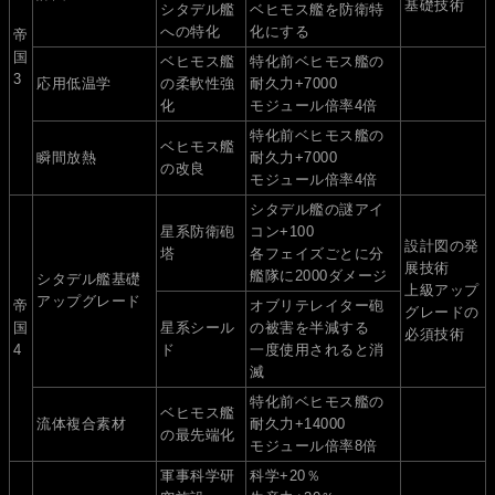
基礎技術
シタデル艦
ベヒモス艦を防衛特
への特化
化にする
帝
国
ベヒモス艦
特化前ベヒモス艦の
3
応用低温学
の柔軟性強
耐久力+7000
化
モジュール倍率4倍
特化前ベヒモス艦の
ベヒモス艦
瞬間放熱
耐久力+7000
の改良
モジュール倍率4倍
シタデル艦の謎アイ
星系防衛砲
コン+100
設計図の発
塔
各フェイズごとに分
展技術
艦隊に2000ダメージ
シタデル艦基礎
上級アップ
アップグレード
帝
オブリテレイター砲
グレードの
国
星系シール
の被害を半減する
必須技術
4
ド
一度使用されると消
滅
特化前ベヒモス艦の
ベヒモス艦
流体複合素材
耐久力+14000
の最先端化
モジュール倍率8倍
軍事科学研
科学+20％