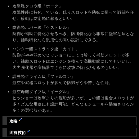
攻撃艦クロウ級「ホーク」
攻撃性能に特化している。残りスロットを防御に振って戦闘を任
せ、移動は防衛艦に頼るといい。
防衛艦ホバー級「ケストレル」
防御か補助に特化させるべき。防御特化なら非常に堅牢な盾とな
り、補助特化なら汎用性の高い設計にできる。
ハンター艦ストライク級「カイト」
防御がやや弱めでヒッショーにしては珍しく補助スロットが多
い。補助スロットはエンジンを積んで高機動艦にしてもいいし、
火力強化器や増幅器でさらに攻撃に特化させるのもいい。
調整艦クライム級「ファルコン」
航空や武器スロットが多めで防御がやや苦手な性能。
航空母艦ダイブ級「イーグル」
ヒッショーは攻撃よりの艦船が多いが、この艦は複合スロットが
多くどんな用途にも設計可能。どんなモジュールを装備させるか
多くの選択肢がある。
攻略
固有技術