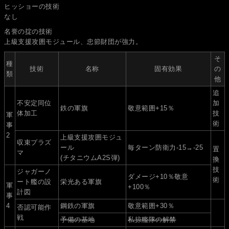
ヒッショーの技術
なし
名誉の掟の技術
上級支援攻囲モジュール、忠節財団が強力。
そ
種
技術
名称
固有効果
の
類
他
追
不安定同位
加
鉄の軍旗
敬意範囲+15％
体加工
技
軍
術
事
2
上級支援攻囲モジュ
収束プラズ
ール
毎ターン防衛力-15→-25
置
マ
(チタニウムA2S弾)
換
技
ジャガーノ
ダメージ+10％敬意
術
ート艦の設
栄光ある軍旗
軍
+100％
計図
事
4
鋼鉄の軍旗
敬意範囲+30％
否認可能作
戦
予備の基地
私掠艦隊の解禁