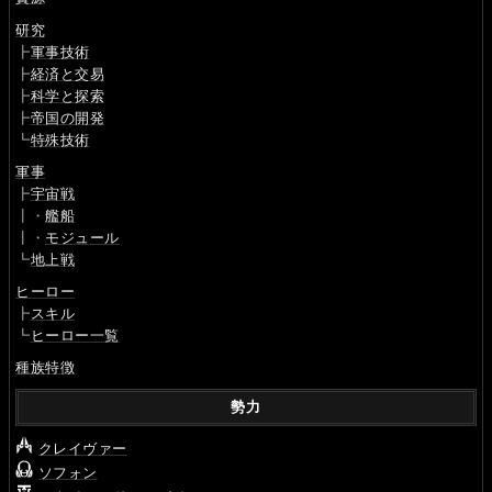
研究
┣
軍事技術
┣
経済と交易
┣
科学と探索
┣
帝国の開発
┗
特殊技術
軍事
┣
宇宙戦
┃・
艦船
┃・
モジュール
┗
地上戦
ヒーロー
┣
スキル
┗
ヒーロー一覧
種族特徴
勢力
クレイヴァー
ソフォン