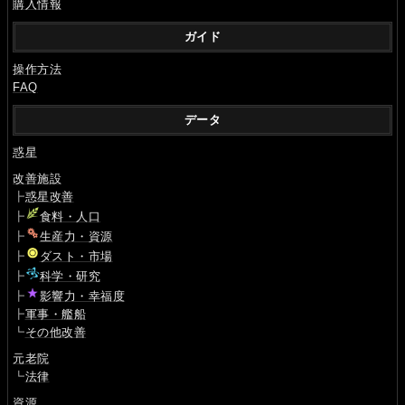
購入情報
ガイド
操作方法
FAQ
データ
惑星
改善施設
┣
惑星改善
┣
食料・人口
┣
生産力・資源
┣
ダスト・市場
┣
科学・研究
┣
影響力・幸福度
┣
軍事・艦船
┗
その他改善
元老院
┗
法律
資源