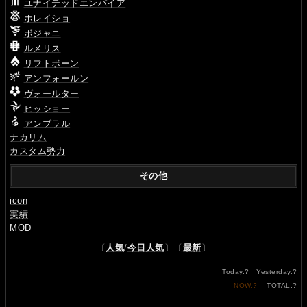
ユナイテッドエンパイア
ホレイショ
ボジャニ
ルメリス
リフトボーン
アンフォールン
ヴォールター
ヒッショー
アンブラル
ナカリム
カスタム勢力
その他
icon
実績
MOD
〔
人気
/
今日人気
〕〔
最新
〕
Today.
?
Yesterday.
?
NOW.
?
TOTAL.
?