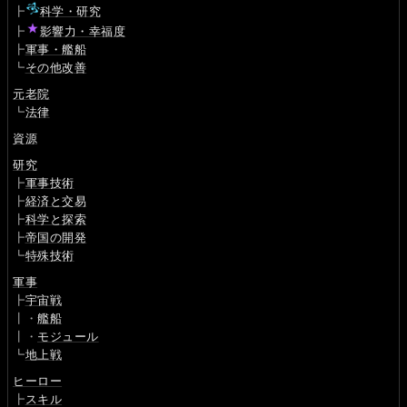
┣
科学・研究
┣
影響力・幸福度
┣
軍事・艦船
┗
その他改善
元老院
┗
法律
資源
研究
┣
軍事技術
┣
経済と交易
┣
科学と探索
┣
帝国の開発
┗
特殊技術
軍事
┣
宇宙戦
┃・
艦船
┃・
モジュール
┗
地上戦
ヒーロー
┣
スキル