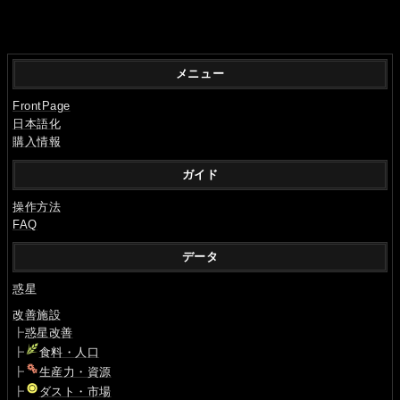
メニュー
FrontPage
日本語化
購入情報
ガイド
操作方法
FAQ
データ
惑星
改善施設
┣
惑星改善
┣
食料・人口
┣
生産力・資源
┣
ダスト・市場