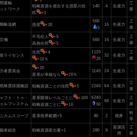
間運輸
工
戦略資源を産出する惑星の住
140
4
生産力
ットワーク
業
民
+3
560
工
期輸送網
16
生産力
惑星
+20
業
5
不毛住人
+5
工
I労働
560
16
生産力
業
高熱住民
+5
1120
住民
+4
工
造ライセンス
32
生産力
業
25
+10％
+20
力者委員会
1140
24
生産力
-
星系が幸福なら
+20％
工
危険度採掘施設
2240
64
生産力
戦略資源ごとの住民
+5
業
6240
ャフト・トゥ・
星系開発レベルごとに
+100
工
96
生産力
ェルフシステム
業
50
戦略資源ごとに
+10
科
ニカムスコープ
星系視界範囲+5
80
2
視界
学
資源活
工
掘者組合
戦略資源産出量+1
280
8
用
業