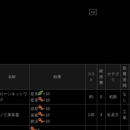
影
維
コス
カテゴ
響
名称
効果
持
ト
リ
派
費
閥
ローンネットワ
星系
+10
な
80
0
初期
ク
し
星系
+10
惑星
+10
工
ノ工業基盤
140
4
生産力
温暖
+10
業
肥沃
+10
+1