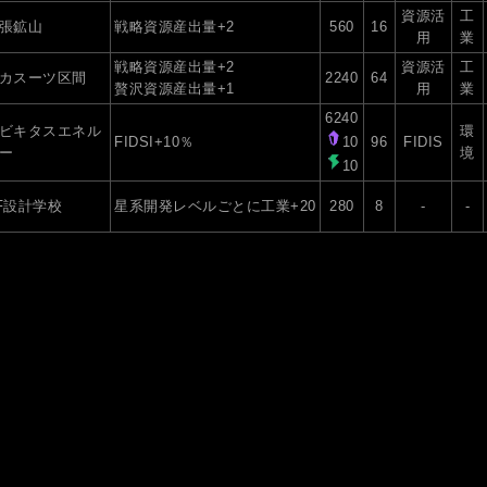
資源活
工
張鉱山
戦略資源産出量+2
560
16
用
業
戦略資源産出量+2
資源活
工
カスーツ区間
2240
64
贅沢資源産出量+1
用
業
6240
ビキタスエネル
環
FIDSI+10％
10
96
FIDIS
ー
境
10
F設計学校
星系開発レベルごとに工業+20
280
8
-
-