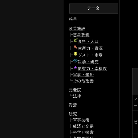
データ
惑星
改善施設
┣
惑星改善
┣
食料・人口
┣
生産力・資源
┣
ダスト・市場
┣
科学・研究
┣
影響力・幸福度
┣
軍事・艦船
┗
その他改善
元老院
┗
法律
ド
資源
ー
研究
┣
軍事技術
ゼ
┣
経済と交易
┣
科学と探索