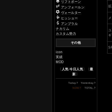
リフトボーン
拡
アンフォールン
ヴォールター
メ
ヒッショー
アンブラル
ナカリム
ユ
カスタム勢力
ギ
その他
S
icon
実績
MOD
〔
人気
/
今日人気
〕〔
最
新
〕
Today.
?
Yesterday.
?
NOW.
?
TOTAL.
?