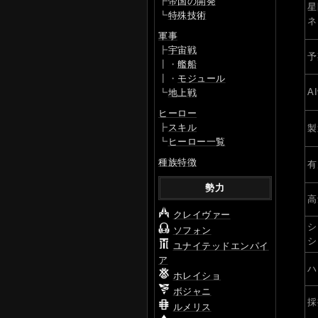
┣
帝国の開発
星
┗
特殊技術
ネ
軍事
┣
宇宙戦
予
┃・
艦船
┃・
モジュール
A
┗
地上戦
ヒーロー
┣
スキル
製
┗
ヒーロー一覧
種族特徴
有
勢力
高
クレイヴァー
シ
ソフォン
シ
ユナイテッドエンパイ
ア
ハ
ホレイショ
ボジャニ
採
ルメリス