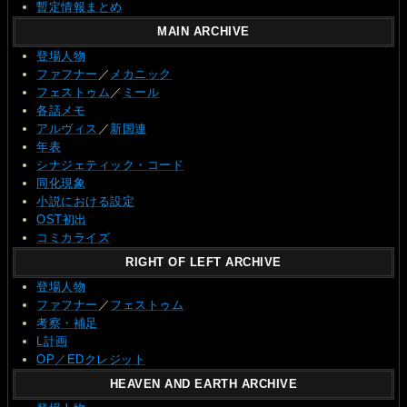
暫定情報まとめ
MAIN ARCHIVE
登場人物
ファフナー
／
メカニック
フェストゥム
／
ミール
各話メモ
アルヴィス
／
新国連
年表
シナジェティック・コード
同化現象
小説における設定
OST初出
コミカライズ
RIGHT OF LEFT ARCHIVE
登場人物
ファフナー
／
フェストゥム
考察・補足
L計画
OP／EDクレジット
HEAVEN AND EARTH ARCHIVE