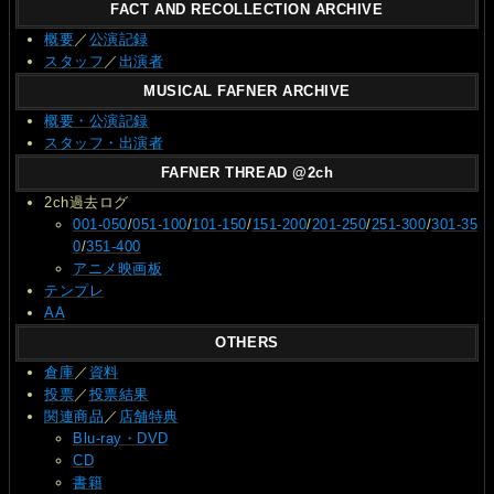
FACT AND RECOLLECTION ARCHIVE
概要
／
公演記録
スタッフ
／
出演者
MUSICAL FAFNER ARCHIVE
概要・公演記録
スタッフ・出演者
FAFNER THREAD @2ch
2ch過去ログ
001-050
/
051-100
/
101-150
/
151-200
/
201-250
/
251-300
/
301-35
0
/
351-400
アニメ映画板
テンプレ
AA
OTHERS
倉庫
／
資料
投票
／
投票結果
関連商品
／
店舗特典
Blu-ray・DVD
CD
書籍