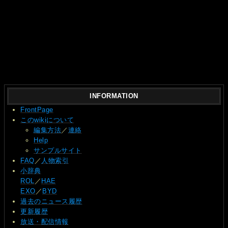
INFORMATION
FrontPage
このwikiについて
編集方法
／
連絡
Help
サンプルサイト
FAQ
／
人物索引
小辞典
ROL
／
HAE
EXO
／
BYD
過去のニュース履歴
更新履歴
放送・配信情報