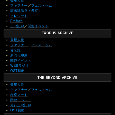
登場人物
ファフナー
／
フェストゥム
頻出議論点・考察
クレジット
Preface
上映記録
／
関連イベント
EXODUS ARCHIVE
登場人物
ファフナー
／
フェストゥム
備忘録
新同化現象
関連イベント
WEBラジオ
OST初出
THE BEYOND ARCHIVE
登場人物
ファフナー
／
フェストゥム
考察ノート
関連イベント
先行上映記録
OST初出