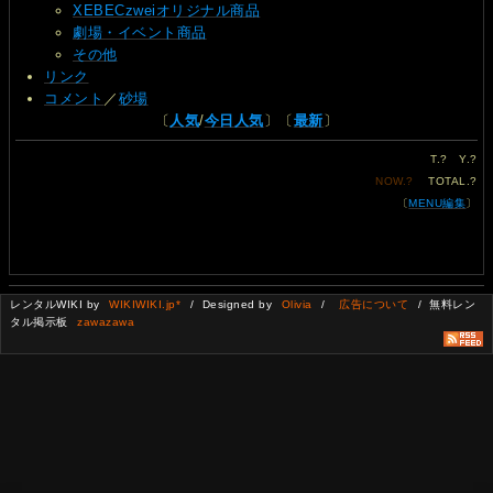
XEBECzweiオリジナル商品
劇場・イベント商品
その他
リンク
コメント
／
砂場
〔
人気
/
今日人気
〕〔
最新
〕
T.
?
Y.
?
NOW.
?
TOTAL.
?
〔
MENU編集
〕
レンタルWIKI by
WIKIWIKI.jp*
/ Designed by
Olivia
/
広告について
/ 無料レン
タル掲示板
zawazawa