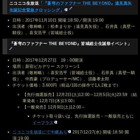
ニコニコ生放送
「『蒼穹のファフナー THE BEYOND』遠見真矢
生誕記念緊急クロッシング」
日時：2017年11月10日 開場:18:50／開演:19:00
出演者（敬称略）：松本まりか（遠見真矢役）、石井真（真壁一
騎役）、喜安浩平（皆城総士役）
『蒼穹のファフナー THE BEYOND』皆城総士生誕祭イベント」
日時：2017年12月27日 19：00開演
場所：新宿ピカデリー スクリーン1
出演者（敬称略）：喜安浩平（皆城総士役）、石井真（真壁一騎
役）、中西豪（プロデューサー/MC）、須藤孝太郎
チケット価格：3,600円（税込/1回の操作で1人2枚まで）
【先行抽選販売】12月2日(土)12:00～12月5日(火)23:59 （結
果発表：12月7日(木)13:00）
【一般発売】12月9日(土)12:00～
チケット取り扱いは、先行抽選販売・一般販売ともに
イープラス
ニコニコ生放送にて中継あり
2017/12/27(水) 開場:18:50 開
演:19:00