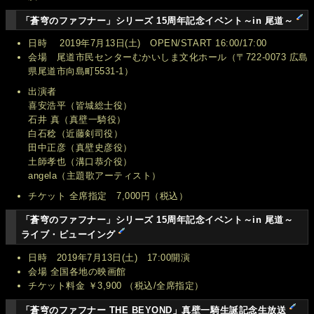
「蒼穹のファフナー」シリーズ 15周年記念イベント～in 尾道～
日時 2019年7月13日(土) OPEN/START 16:00/17:00
会場 尾道市民センターむかいしま文化ホール（〒722-0073 広島
県尾道市向島町5531-1）
出演者
喜安浩平（皆城総士役）
石井 真（真壁一騎役）
白石稔（近藤剣司役）
田中正彦（真壁史彦役）
土師孝也（溝口恭介役）
angela（主題歌アーティスト）
チケット 全席指定 7,000円（税込）
「蒼穹のファフナー」シリーズ 15周年記念イベント～in 尾道～
ライブ・ビューイング
日時 2019年7月13日(土) 17:00開演
会場 全国各地の映画館
チケット料金 ￥3,900 （税込/全席指定）
「蒼穹のファフナー THE BEYOND」真壁一騎生誕記念生放送