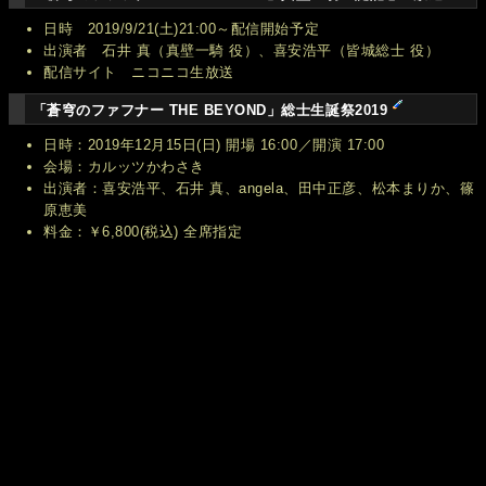
日時 2019/9/21(土)21:00～配信開始予定
出演者 石井 真（真壁一騎 役）、喜安浩平（皆城総士 役）
配信サイト ニコニコ生放送
「蒼穹のファフナー THE BEYOND」総士生誕祭2019
日時：2019年12月15日(日) 開場 16:00／開演 17:00
会場：カルッツかわさき
出演者：喜安浩平、石井 真、angela、田中正彦、松本まりか、篠
原恵美
料金：￥6,800(税込) 全席指定