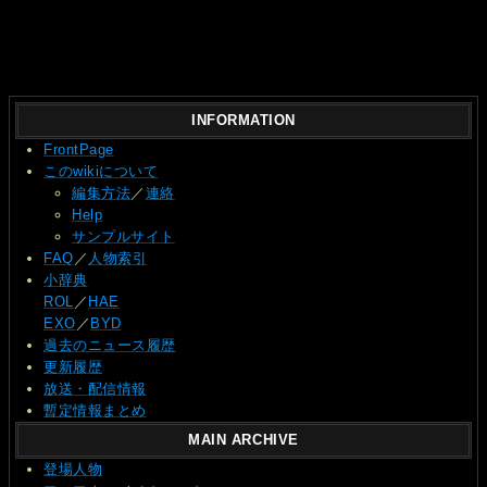
INFORMATION
FrontPage
このwikiについて
編集方法
／
連絡
Help
サンプルサイト
FAQ
／
人物索引
小辞典
ROL
／
HAE
EXO
／
BYD
過去のニュース履歴
更新履歴
放送・配信情報
暫定情報まとめ
MAIN ARCHIVE
登場人物