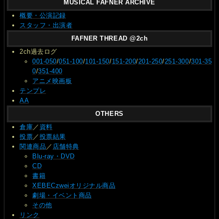
MUSICAL FAFNER ARCHIVE
概要・公演記録
スタッフ・出演者
FAFNER THREAD @2ch
2ch過去ログ
001-050
/
051-100
/
101-150
/
151-200
/
201-250
/
251-300
/
301-35
0
/
351-400
アニメ映画板
テンプレ
AA
OTHERS
倉庫
／
資料
投票
／
投票結果
関連商品
／
店舗特典
Blu-ray・DVD
CD
書籍
XEBECzweiオリジナル商品
劇場・イベント商品
その他
リンク