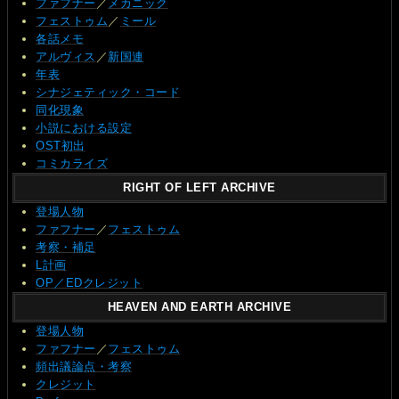
ファフナー
／
メカニック
フェストゥム
／
ミール
各話メモ
アルヴィス
／
新国連
年表
シナジェティック・コード
同化現象
小説における設定
OST初出
コミカライズ
RIGHT OF LEFT ARCHIVE
登場人物
ファフナー
／
フェストゥム
考察・補足
L計画
OP／EDクレジット
HEAVEN AND EARTH ARCHIVE
登場人物
ファフナー
／
フェストゥム
頻出議論点・考察
クレジット