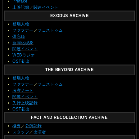
Preface
上映記録
／
関連イベント
EXODUS ARCHIVE
登場人物
ファフナー
／
フェストゥム
備忘録
新同化現象
関連イベント
WEBラジオ
OST初出
THE BEYOND ARCHIVE
登場人物
ファフナー
／
フェストゥム
考察ノート
関連イベント
先行上映記録
OST初出
FACT AND RECOLLECTION ARCHIVE
概要
／
公演記録
スタッフ
／
出演者