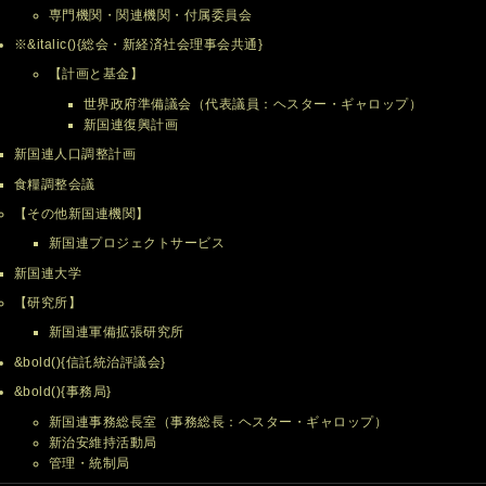
専門機関・関連機関・付属委員会
※&italic(){総会・新経済社会理事会共通}
【計画と基金】
世界政府準備議会（代表議員：ヘスター・ギャロップ）
新国連復興計画
新国連人口調整計画
食糧調整会議
【その他新国連機関】
新国連プロジェクトサービス
新国連大学
【研究所】
新国連軍備拡張研究所
&bold(){信託統治評議会}
&bold(){事務局}
新国連事務総長室（事務総長：ヘスター・ギャロップ）
新治安維持活動局
管理・統制局