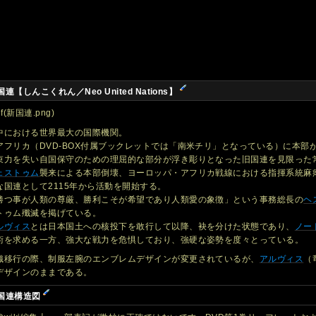
国連【しんこくれん／Neo United Nations】
ef(新国連.png)
中における世界最大の国際機関。
アフリカ（DVD-BOX付属ブックレットでは「南米チリ」となっている）に本部
束力を失い自国保守のための理屈的な部分が浮き彫りとなった旧国連を見限った
ェストゥム
襲来による本部倒壊、ヨーロッパ・アフリカ戦線における指揮系統麻
な国連として2115年から活動を開始する。
勝つ事が人類の尊厳、勝利こそが希望であり人類愛の象徴」という事務総長の
ヘ
トゥム殲滅を掲げている。
ルヴィス
とは日本国土への核投下を敢行して以降、袂を分けた状態であり、
ノー
術を求める一方、強大な戦力を危惧しており、強硬な姿勢を度々とっている。
織移行の際、制服左腕のエンブレムデザインが変更されているが、
アルヴィス
（
デザインのままである。
国連構造図