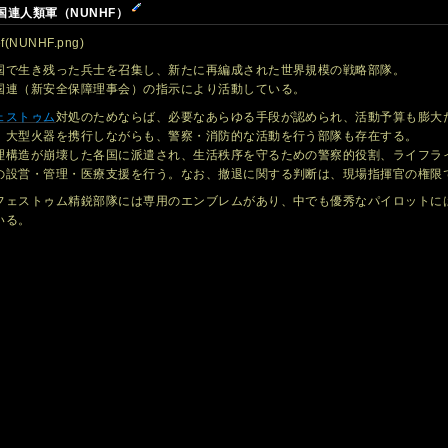
国連人類軍（NUNHF）
ef(NUNHF.png)
国で生き残った兵士を召集し、新たに再編成された世界規模の戦略部隊。
国連（新安全保障理事会）の指示により活動している。
ェストゥム
対処のためならば、必要なあらゆる手段が認められ、活動予算も膨大
。大型火器を携行しながらも、警察・消防的な活動を行う部隊も存在する。
理構造が崩壊した各国に派遣され、生活秩序を守るための警察的役割、ライフラ
の設営・管理・医療支援を行う。なお、撤退に関する判断は、現場指揮官の権限
フェストゥム精鋭部隊には専用のエンブレムがあり、中でも優秀なパイロットに
いる。