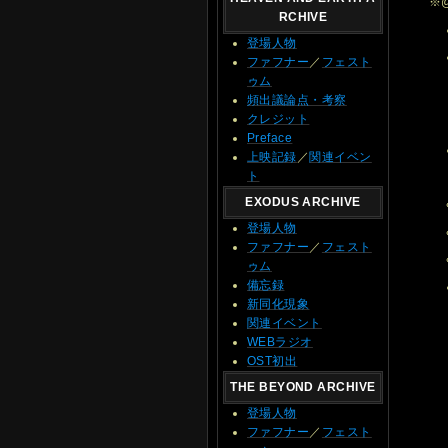
※
RCHIVE
登場人物
ファフナー
／
フェスト
ゥム
頻出議論点・考察
クレジット
Preface
上映記録
／
関連イベン
ト
EXODUS ARCHIVE
登場人物
ファフナー
／
フェスト
ゥム
備忘録
新同化現象
関連イベント
WEBラジオ
OST初出
THE BEYOND ARCHIVE
登場人物
ファフナー
／
フェスト