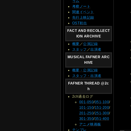
ゥム
考察ノート
関連イベント
先行上映記録
OST初出
FACT AND RECOLLECT
ION ARCHIVE
概要
／
公演記録
スタッフ
／
出演者
MUSICAL FAFNER ARC
HIVE
概要・公演記録
スタッフ・出演者
FAFNER THREAD @2c
h
2ch過去ログ
001-050
/
051-100
/
101-150
/
151-200
/
201-250
/
251-300
/
301-350
/
351-400
アニメ映画板
テンプレ