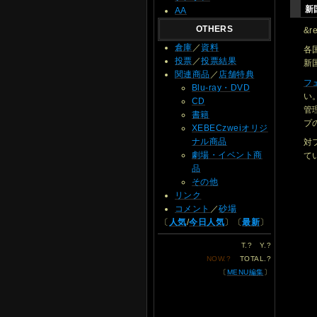
新
AA
OTHERS
&r
倉庫
／
資料
各
投票
／
投票結果
新
関連商品
／
店舗特典
フ
Blu-ray・DVD
い
CD
管
書籍
プ
XEBECzweiオリジ
ナル商品
対
劇場・イベント商
て
品
その他
リンク
コメント
／
砂場
〔
人気
/
今日人気
〕〔
最新
〕
T.
?
Y.
?
NOW.
?
TOTAL.
?
〔
MENU編集
〕