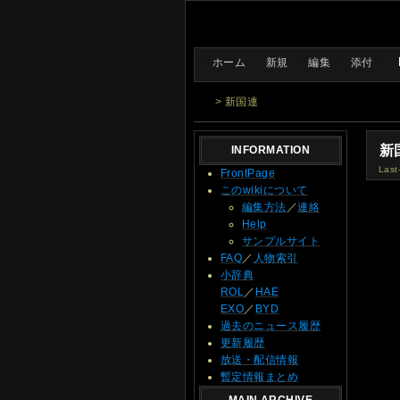
[
ホーム
|
新規
|
編集
|
添付
]
> 新国連
新
INFORMATION
Last
FrontPage
このwikiについて
編集方法
／
連絡
Help
サンプルサイト
FAQ
／
人物索引
小辞典
ROL
／
HAE
EXO
／
BYD
過去のニュース履歴
更新履歴
放送・配信情報
暫定情報まとめ