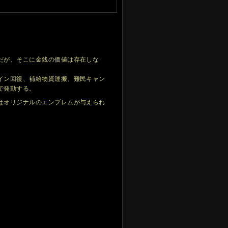
だが、そこに金銭の価値は存在しな
イン回復、補給物資運搬、難民キャン
で発動する。
はオリジナルのエンブレムが与えられ