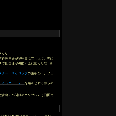
がある。
常任理事会が秘密裏に立ち上げ、後に
痺で旧国連が機能不全に陥った際、新
スター・ギャロップ
の主張の下、フェ
トゥング・モデル
を始めとする彼らの
竜宮島）の制服のエンブレムは旧国連