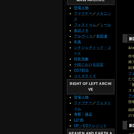
MAIN ARCHIVE
登場人物
ファフナー
／
メカニッ
ク
フェストゥム
／
ミール
各話メモ
アルヴィス
／
新国連
新
年表
シナジェティック・コ
&r
ード
作
同化現象
南
小説における設定
結
OST初出
フ
コミカライズ
た
RIGHT OF LEFT ARCHI
「
VE
ス
ア
登場人物
技
ファフナー
／
フェスト
ゥム
組
考察・補足
の
L計画
新
OP／EDクレジット
HEAVEN AND EARTH A