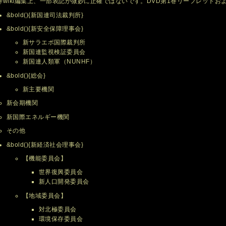
@wiki編集上、一部表記が微妙に正確ではないです。DVD第1巻リーフレットおよ
&bold(){新国連司法裁判所}
&bold(){新安全保障理事会}
新サラエボ国際裁判所
新国連監視検証委員会
新国連人類軍（NUNHF）
&bold(){総会}
新主要機関
新会期機関
新国際エネルギー機関
その他
&bold(){新経済社会理事会}
【機能委員会】
世界復興委員会
新人口開発委員会
【地域委員会】
対北極委員会
環境保存委員会