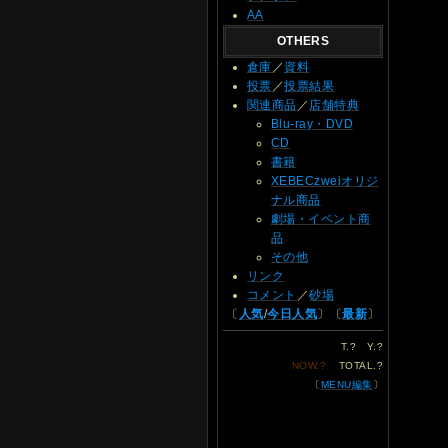
AA
OTHERS
倉庫
／
資料
投票
／
投票結果
関連商品
／
店舗特典
Blu-ray・DVD
CD
書籍
XEBECzweiオリジ
ナル商品
劇場・イベント商
品
その他
リンク
コメント
／
砂場
〔
人気
/
今日人気
〕〔
最新
〕
T.
?
Y.
?
NOW.
?
TOTAL.
?
〔
MENU編集
〕