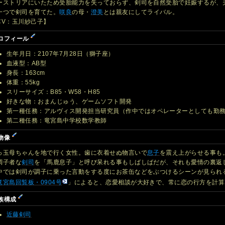
ーストリアにいたため受胎能力を失っておらず、剣司を自然受胎で妊娠するが、
一つで剣司を育てた。
咲良
の母・
澄美
とは親友にしてライバル。
CV：玉川紗己子】
ロフィール
生年月日：2107年7月28日（獅子座）
血液型：AB型
身長：163cm
体重：55kg
スリーサイズ：B85・W58・H85
好きな物：おまんじゅう、ゲームソフト開発
第一種任務：アルヴィス開発担当研究員（作中ではオペレーターとしても勤
第二種任務：竜宮島中学校数学教師
物像
っ玉母ちゃんを地で行く女性。歯に衣着せぬ物言いで
息子
を震え上がらせる事も
調子者な
剣司
を「馬鹿息子」と呼び呆れる事もしばしばだが、それも愛情の裏返
中では剣司が調子に乗った言動をする度にお茶缶などをぶつけるシーンが見られ
竜宮島回覧板・0904号
」によると、恋愛相談が大好きで、常に恋の行方を計算
族構成
近藤剣司