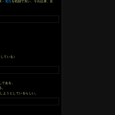
夫・
竜司
を戦闘で失い、それ以来、女
務している）
。
しである。
る。
しようとしているらしい。