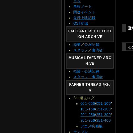
ゥム
考察ノート
関連イベント
先行上映記録
OST初出
登
FACT AND RECOLLECT
ION ARCHIVE
概要
／
公演記録
そ
スタッフ
／
出演者
MUSICAL FAFNER ARC
HIVE
概要・公演記録
スタッフ・出演者
FAFNER THREAD @2c
h
2ch過去ログ
001-050
/
051-100
/
101-150
/
151-200
/
201-250
/
251-300
/
301-350
/
351-400
アニメ映画板
テンプレ