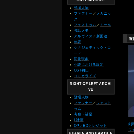
MAIN ARCHIVE
登場人物
ファフナー
／
メカニッ
ク
フェストゥム
／
ミール
各話メモ
アルヴィス
／
新国連
近
年表
シナジェティック・コ
ード
同化現象
小説における設定
OST初出
コミカライズ
RIGHT OF LEFT ARCHI
VE
登場人物
ファフナー
／
フェスト
ゥム
考察・補足
L計画
剣
OP／EDクレジット
フ
HEAVEN AND EARTH A