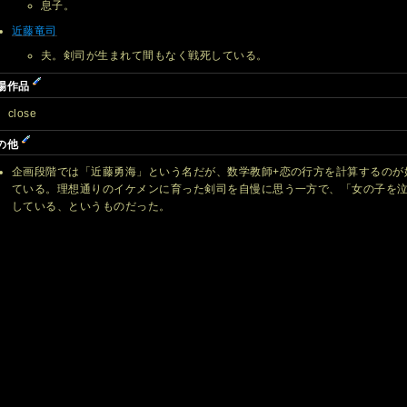
息子。
近藤竜司
夫。剣司が生まれて間もなく戦死している。
場作品
close
の他
企画段階では「近藤勇海」という名だが、数学教師+恋の行方を計算するのが
ている。理想通りのイケメンに育った剣司を自慢に思う一方で、「女の子を
している、というものだった。