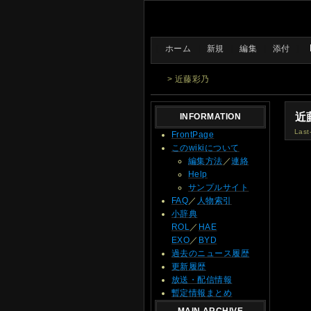
[
ホーム
|
新規
|
編集
|
添付
]
> 近藤彩乃
近
INFORMATION
Last
FrontPage
このwikiについて
編集方法
／
連絡
Help
サンプルサイト
FAQ
／
人物索引
小辞典
ROL
／
HAE
EXO
／
BYD
過去のニュース履歴
更新履歴
放送・配信情報
暫定情報まとめ