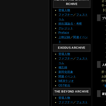
オ
RCHIVE
手
【
登場人物
ファフナー
／
フェスト
プ
ゥム
頻出議論点・考察
クレジット
Preface
上映記録
／
関連イベン
ト
EXODUS ARCHIVE
登場人物
ファフナー
／
フェスト
ゥム
人
備忘録
肝
新同化現象
お
関連イベント
作
WEBラジオ
OST初出
「
THE BEYOND ARCHIVE
家
登場人物
ファフナー
／
フェスト