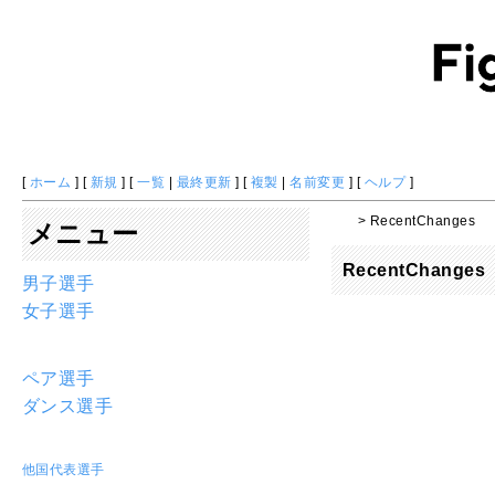
[
ホーム
] [
新規
] [
一覧
|
最終更新
] [
複製
|
名前変更
] [
ヘルプ
]
> RecentChanges
メニュー
RecentChanges
男子選手
女子選手
ペア選手
ダンス選手
他国代表選手