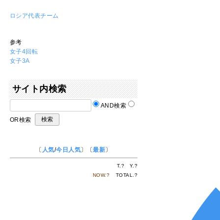
ロシア代表チーム
参考
女子4回転
女子3A
サイト内検索
AND検索
OR検索
〔
人気
/
今日人気
〕〔
最新
〕
T.
?
Y.
?
NOW.
?
TOTAL.
?