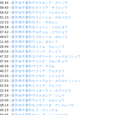
05:44 -
選手/女子選手/アナスタシア・グバノワ
59:40 -
選手/女子選手/ビクトリア・サフォノワ
54:42 -
選手/女子選手/アデリア・ペトロシャン
51:10 -
選手/男子選手/ウラジーミル・サモイロフ
13:10 -
選手/男子選手/ロマン・サボシン
09:28 -
選手/男子選手/セミョーン・ソロビヨフ
07:42 -
選手/男子選手/アルチョム・コワリョフ
49:07 -
選手/男子選手/ドブロミール・ボロノフ
11:40 -
選手/男子選手/ワジム・ボロノフ
26:49 -
選手/男子選手/ダニイル・サムソノフ
38:54 -
選手/女子選手/ソフィア・ティトワ
47:32 -
選手/女子選手/エリザベータ・トゥクタミシェワ
07:04 -
選手/女子選手/アリーナ・ゴルバチョワ
48:39 -
選手/女子選手/マリア・マズル
40:27 -
選手/女子選手/ソフィア・アカチエワ
33:45 -
選手/女子選手/ウリヤナ・シリャエワ
27:03 -
選手/男子選手/エドゥアルド・カラルティニャン
52:54 -
選手/女子選手/ソフィア・ワジノワ
22:44 -
選手/女子選手/リュボーフィ・ルプツォワ
07:19 -
選手/女子選手/アナスタシア・ジニナ
23:40 -
選手/女子選手/ワレリア・ルカショワ
38:14 -
選手/女子選手/エリザベータ・アンドレーワ
04:15 -
選手/男子選手/レフ・ヴィノクル