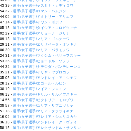
53:06 -
選手/女子選手/タイシア・シェルビニナ
43:39 -
選手/女子選手/ヤスミナ・カディロワ
54:32 -
選手/男子選手/ロマン・ハムジン
44:05 -
選手/男子選手/ドミトリー・アリエフ
47:14 -
選手/男子選手/イワン・ポポフ
05:13 -
選手/女子選手/タイシア・コロビツィナ
02:29 -
選手/女子選手/アリョーナ・ジリナ
09:13 -
選手/女子選手/マリア・ゴルデーワ
29:11 -
選手/女子選手/エリザベータ・オソキナ
06:20 -
選手/女子選手/マリア・パラモノワ
24:31 -
選手/男子選手/マクシム・ベリャフスキー
53:26 -
選手/男子選手/ヒョードル・ゾノフ
44:22 -
選手/女子選手/ナデジダ・ポンテレーンコ
35:21 -
選手/男子選手/イリヤ・ヤブロコフ
35:05 -
選手/男子選手/アンドレイ・アニシモフ
28:12 -
選手/男子選手/エゴール・ルヒン
30:19 -
選手/女子選手/マイア・フロミフ
06:13 -
選手/男子選手/キリル・サルノフスキー
14:55 -
選手/女子選手/ビクトリア・モロゾワ
38:57 -
選手/女子選手/ユリア・リプニツカヤ
51:18 -
選手/女子選手/マリア・タラライキナ
16:05 -
選手/女子選手/ワレリア・シュリスカヤ
36:18 -
選手/男子選手/アンドレイ・クトヴォイ
58:15 -
選手/男子選手/アレクサンドル・サマリン