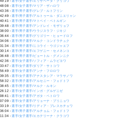
49:19 -
選手/女子選手/エリザベータ・クリコワ
48:08 -
選手/女子選手/マリア・ザハロワ
43:36 -
選手/男子選手/グレブ・ルトフリン
42:49 -
選手/男子選手/アルトゥール・ダニエリャン
40:41 -
選手/男子選手/マトベイ・ベトルギン
39:48 -
選手/男子選手/アンドレイ・モザリョフ
38:00 -
選手/男子選手/ウラジスラフ・ジキジ
36:44 -
選手/男子選手/グリゴリー・ヒョードロフ
34:06 -
選手/男子選手/マルク・コンドラチュク
31:34 -
選手/男子選手/ニコライ・ウゴジャエフ
30:14 -
選手/男子選手/エフゲニー・セメネンコ
36:48 -
選手/男子選手/ピョートル・グメンニク
42:36 -
選手/女子選手/ソフィア・ムラビヨワ
33:47 -
選手/女子選手/ダリア・サトコワ
56:49 -
選手/女子選手/アンナ・フロロワ
39:35 -
選手/女子選手/アナスタシア・マラサノワ
58:32 -
選手/男子選手/アルセニー・フェドトフ
38:45 -
選手/男子選手/マルク・ルキン
26:12 -
選手/女子選手/インガ・グルゲニゼ
08:41 -
選手/女子選手/アガタ・ペトロワ
07:09 -
選手/女子選手/アリョーナ・プリニョワ
33:19 -
選手/女子選手/リディア・プレスカチョワ
36:04 -
選手/男子選手/アルチョム・フェドトフ
11:34 -
選手/女子選手/エカテリーナ・クラコワ