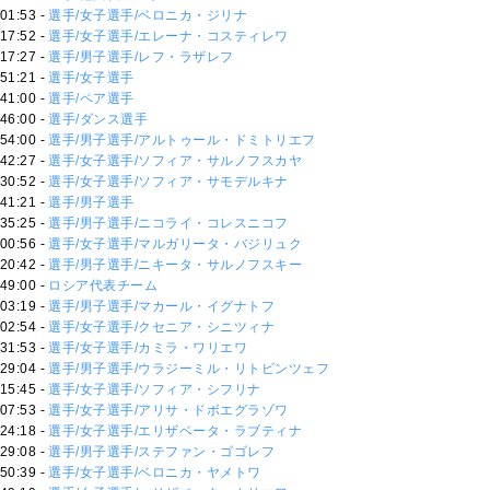
01:53 -
選手/女子選手/ベロニカ・ジリナ
17:52 -
選手/女子選手/エレーナ・コスティレワ
17:27 -
選手/男子選手/レフ・ラザレフ
51:21 -
選手/女子選手
41:00 -
選手/ペア選手
46:00 -
選手/ダンス選手
54:00 -
選手/男子選手/アルトゥール・ドミトリエフ
42:27 -
選手/女子選手/ソフィア・サルノフスカヤ
30:52 -
選手/女子選手/ソフィア・サモデルキナ
41:21 -
選手/男子選手
35:25 -
選手/男子選手/ニコライ・コレスニコフ
00:56 -
選手/女子選手/マルガリータ・バジリュク
20:42 -
選手/男子選手/ニキータ・サルノフスキー
49:00 -
ロシア代表チーム
03:19 -
選手/男子選手/マカール・イグナトフ
02:54 -
選手/女子選手/クセニア・シニツィナ
31:53 -
選手/女子選手/カミラ・ワリエワ
29:04 -
選手/男子選手/ウラジーミル・リトビンツェフ
15:45 -
選手/女子選手/ソフィア・シフリナ
07:53 -
選手/女子選手/アリサ・ドボエグラゾワ
24:18 -
選手/女子選手/エリザベータ・ラブティナ
29:08 -
選手/男子選手/ステファン・ゴゴレフ
50:39 -
選手/女子選手/ベロニカ・ヤメトワ