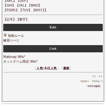
【ABC】
【DEF】
【GHI】
【JKL】
【MNO】
【PQRS】
【TUV】
【WXYZ】
【記号】
【数字】
Edit
投稿ルール
練習ページ
Link
Mabinogi Wiki*
ネットゲーム用語 Wiki*
〔
人気
/
今日人気
〕〔
最新
〕
T.
?
Y.
?
NOW.
?
TOTAL.
?
〔
MENU編集
〕