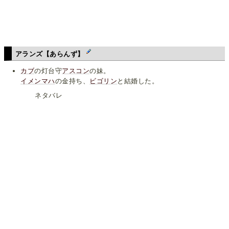
アランズ【あらんず】
カブ
の灯台守
アスコン
の妹。
イメンマハ
の金持ち、
ビゴリン
と結婚した。
ネタバレ