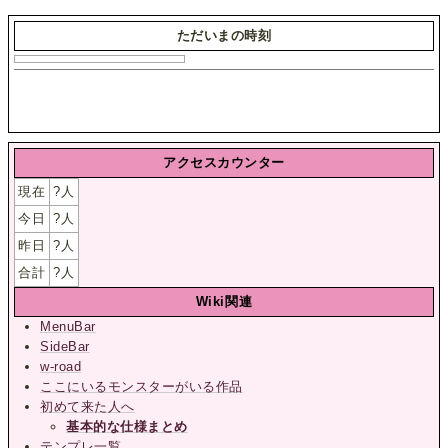
ただいまの時刻
アクセスカウンター
現在
?
人
今日
?
人
昨日
?
人
合計
?
人
Wiki関連
MenuBar
SideBar
w-road
ここにいるモンスターがいる作品
初めて来た人へ
基本的な仕様まとめ
テンプレ一覧