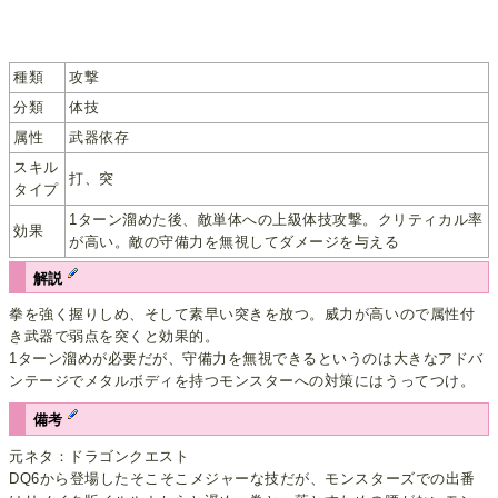
種類
攻撃
分類
体技
属性
武器依存
スキル
打、突
タイプ
1ターン溜めた後、敵単体への上級体技攻撃。クリティカル率
効果
が高い。敵の守備力を無視してダメージを与える
解説
拳を強く握りしめ、そして素早い突きを放つ。威力が高いので属性付
き武器で弱点を突くと効果的。
1ターン溜めが必要だが、守備力を無視できるというのは大きなアドバ
ンテージでメタルボディを持つモンスターへの対策にはうってつけ。
備考
元ネタ：ドラゴンクエスト
DQ6から登場したそこそこメジャーな技だが、モンスターズでの出番