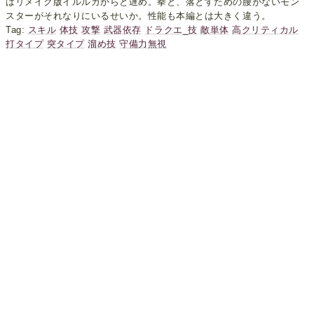
はリメイク版イルルカからと遅め。拳と、落とすための腰がないモン
スターがそれなりにいるせいか。性能も本編とは大きく違う。
Tag:
スキル
体技
攻撃
武器依存
ドラクエ_技
敵単体
高クリティカル
打タイプ
突タイプ
溜め技
守備力無視