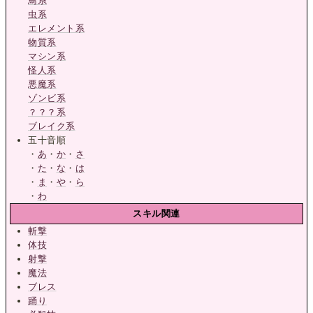
鳥系
虫系
エレメント系
物質系
マシン系
怪人系
悪魔系
ゾンビ系
？？？系
ブレイク系
五十音順
・
あ
・
か
・
さ
・
た
・
な
・
は
・
ま
・
や
・
ら
・
わ
スキル関連
斬撃
体技
射撃
魔法
ブレス
踊り