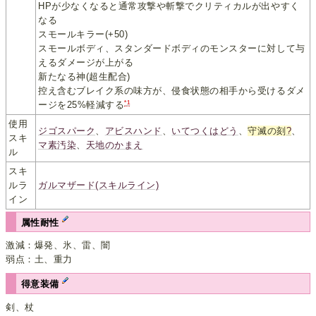
HPが少なくなると通常攻撃や斬撃でクリティカルが出やすく
なる
スモールキラー(+50)
スモールボディ、スタンダードボディのモンスターに対して与
えるダメージが上がる
新たなる神(超生配合)
控え含むブレイク系の味方が、侵食状態の相手から受けるダメ
*1
ージを25%軽減する
使用
ジゴスパーク
、
アビスハンド
、
いてつくはどう
、
守滅の刻
?
、
スキ
マ素汚染
、
天地のかまえ
ル
スキ
ルラ
ガルマザード(スキルライン)
イン
属性耐性
激減：爆発、氷、雷、闇
弱点：土、重力
得意装備
剣、杖