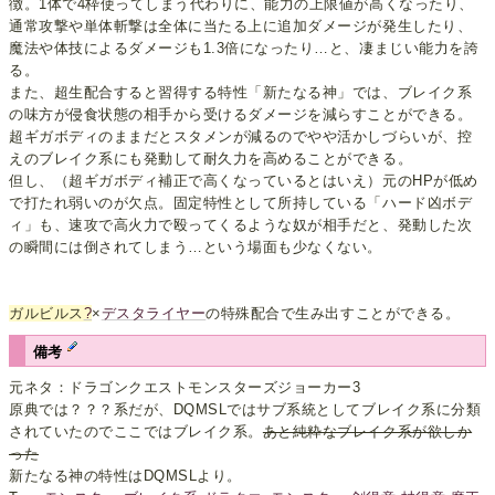
徴。1体で4枠使ってしまう代わりに、能力の上限値が高くなったり、
通常攻撃や単体斬撃は全体に当たる上に追加ダメージが発生したり、
魔法や体技によるダメージも1.3倍になったり…と、凄まじい能力を誇
る。
また、超生配合すると習得する特性「新たなる神」では、ブレイク系
の味方が侵食状態の相手から受けるダメージを減らすことができる。
超ギガボディのままだとスタメンが減るのでやや活かしづらいが、控
えのブレイク系にも発動して耐久力を高めることができる。
但し、（超ギガボディ補正で高くなっているとはいえ）元のHPが低め
で打たれ弱いのが欠点。固定特性として所持している「ハード凶ボデ
ィ」も、速攻で高火力で殴ってくるような奴が相手だと、発動した次
の瞬間には倒されてしまう…という場面も少なくない。
ガルビルス
?
×
デスタライヤー
の特殊配合で生み出すことができる。
備考
元ネタ：ドラゴンクエストモンスターズジョーカー3
原典では？？？系だが、DQMSLではサブ系統としてブレイク系に分類
されていたのでここではブレイク系。
あと純粋なブレイク系が欲しか
った
新たなる神の特性はDQMSLより。