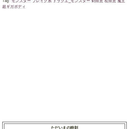
Tag:
モンスター
ブレイク系
ドラクエ_モンスター
剣得意
杖得意
魔王
超ギガボディ
ただいまの時刻