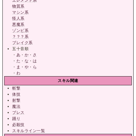
エレメント系
物質系
マシン系
怪人系
悪魔系
ゾンビ系
？？？系
ブレイク系
五十音順
・
あ
・
か
・
さ
・
た
・
な
・
は
・
ま
・
や
・
ら
・
わ
スキル関連
斬撃
体技
射撃
魔法
ブレス
踊り
必殺技
スキルライン一覧