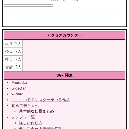
アクセスカウンター
現在
?
人
今日
?
人
昨日
?
人
合計
?
人
Wiki関連
MenuBar
SideBar
w-road
ここにいるモンスターがいる作品
初めて来た人へ
基本的な仕様まとめ
テンプレ一覧
詳しい作り方
モンスター図鑑登録装置