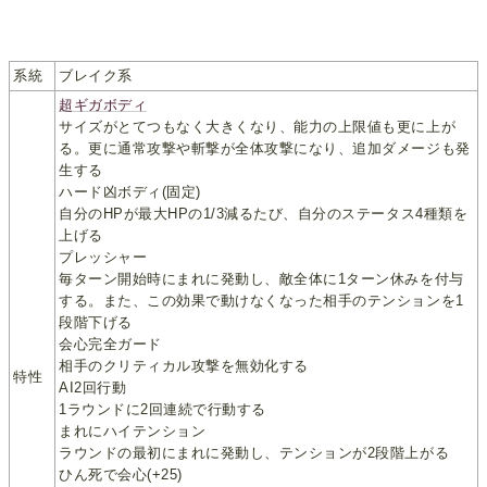
系統
ブレイク系
超ギガボディ
サイズがとてつもなく大きくなり、能力の上限値も更に上が
る。更に通常攻撃や斬撃が全体攻撃になり、追加ダメージも発
生する
ハード凶ボディ(固定)
自分のHPが最大HPの1/3減るたび、自分のステータス4種類を
上げる
プレッシャー
毎ターン開始時にまれに発動し、敵全体に1ターン休みを付与
する。また、この効果で動けなくなった相手のテンションを1
段階下げる
会心完全ガード
相手のクリティカル攻撃を無効化する
特性
AI2回行動
1ラウンドに2回連続で行動する
まれにハイテンション
ラウンドの最初にまれに発動し、テンションが2段階上がる
ひん死で会心(+25)