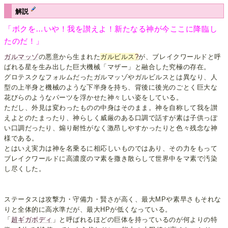
解説
「ボクを…いや！我を讃えよ！新たなる神が今ここに降臨し
たのだ！」
ガルマッゾ
の悪意から生まれた
ガルビルス
?
が、ブレイクワールドと呼
ばれる星を生み出した巨大機械「マザー」と融合した究極の存在。
グロテスクなフォルムだったガルマッゾやガルビルスとは異なり、人
型の上半身と機械のような下半身を持ち、背後に後光のごとく巨大な
花びらのようなパーツを浮かせた神々しい姿をしている。
ただし、外見は変わったものの中身はそのまま。神を自称して我を讃
えよとのたまったり、神らしく威厳のある口調で話すが素は子供っぽ
い口調だったり、煽り耐性がなく激昂しやすかったりと色々残念な神
様である。
とはいえ実力は神を名乗るに相応しいものではあり、その力をもって
ブレイクワールドに高濃度のマ素を撒き散らして世界中をマ素で汚染
し尽くした。
ステータスは攻撃力・守備力・賢さが高く、最大MPや素早さもそれな
りと全体的に高水準だが、最大HPが低くなっている。
「
超ギガボディ
」と呼ばれるほどの巨体を持っているのが何よりの特