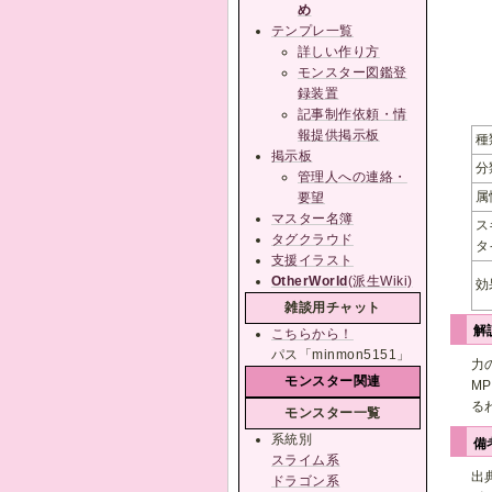
め
テンプレ一覧
詳しい作り方
モンスター図鑑登
録装置
記事制作依頼・情
報提供掲示板
種
掲示板
分
管理人への連絡・
属
要望
マスター名簿
ス
タグクラウド
タ
支援イラスト
OtherWorld
(派生Wiki)
効
雑談用チャット
解
こちらから！
パス「minmon5151」
力
モンスター関連
M
る
モンスター一覧
系統別
備
スライム系
出
ドラゴン系