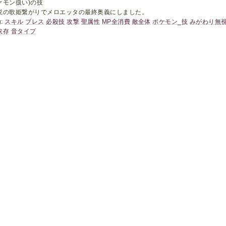
ケモン扱い)の技
説の歌姫繋がりでメロエッタの最終奥義にしました。
g:
スキル
ブレス
必殺技
攻撃
聖属性
MP全消費
敵全体
ポケモン_技
みがわり無
依存
音タイプ