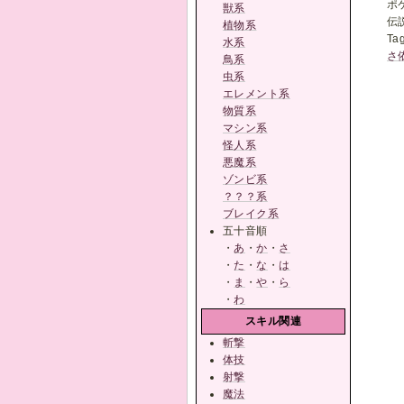
ポ
獣系
伝
植物系
Ta
水系
さ
鳥系
虫系
エレメント系
物質系
マシン系
怪人系
悪魔系
ゾンビ系
？？？系
ブレイク系
五十音順
・
あ
・
か
・
さ
・
た
・
な
・
は
・
ま
・
や
・
ら
・
わ
スキル関連
斬撃
体技
射撃
魔法