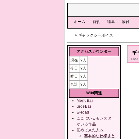
[
ホーム
|
新規
|
編集
|
添付
]
> ギャラクシーボイス
アクセスカウンター
ギ
Last
現在
?
人
今日
?
人
昨日
?
人
合計
?
人
Wiki関連
MenuBar
SideBar
w-road
ここにいるモンスター
がいる作品
初めて来た人へ
基本的な仕様まと