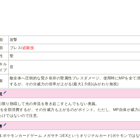
類
攻撃
類
ブレス/
必殺技
性
聖
キル
音
イプ
敵全体へ圧倒的な賢さ依存の聖属性ブレスダメージ、使用時にMPを全て
果
するが、その分威力の倍率が上がる(最大1.5倍)(みがわり無視)
説
の限り熱唱して光の奔流を巻き起こすとんでもない奥義。
Pを全部消費するが、その分威力も上がるのがポイント。ただし、MP自体が威力
わけではないので注意。
考
典:ポケモンカードゲーム メガサチコEXというオリジナルカード(ポケモンではな