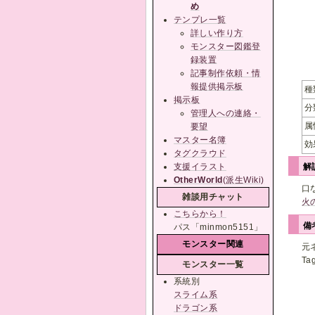
め
テンプレ一覧
詳しい作り方
モンスター図鑑登
録装置
記事制作依頼・情
報提供掲示板
種
掲示板
分
管理人への連絡・
属
要望
マスター名簿
効
タグクラウド
支援イラスト
解
OtherWorld
(派生Wiki)
口
雑談用チャット
火
こちらから！
備
パス「minmon5151」
モンスター関連
元
Ta
モンスター一覧
系統別
スライム系
ドラゴン系