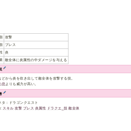
類
攻撃
類
ブレス
性
炎
果
敵全体に炎属性の中ダメージを与える
説
などから炎を吹き出して敵全体を攻撃する技。
の息
よりも威力が高い。
考
ネタ：ドラゴンクエスト
g:
スキル
攻撃
ブレス
炎属性
ドラクエ_技
敵全体