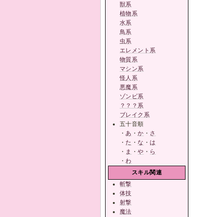
獣系
植物系
水系
鳥系
虫系
エレメント系
物質系
マシン系
怪人系
悪魔系
ゾンビ系
？？？系
ブレイク系
五十音順
・
あ
・
か
・
さ
・
た
・
な
・
は
・
ま
・
や
・
ら
・
わ
スキル関連
斬撃
体技
射撃
魔法