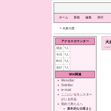
[
ホーム
|
新規
|
編集
|
添付
]
> 火炎の息
アクセスカウンター
火
Last
現在
?
人
今日
?
人
昨日
?
人
合計
?
人
Wiki関連
MenuBar
SideBar
w-road
ここにいるモンスター
がいる作品
初めて来た人へ
基本的な仕様まと