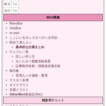
昨日
?
人
合計
?
人
Wiki関連
MenuBar
SideBar
w-road
ここにいるモンスターがいる作品
初めて来た人へ
基本的な仕様まとめ
テンプレ一覧
詳しい作り方
モンスター図鑑登録装置
記事制作依頼・情報提供掲示板
掲示板
管理人への連絡・要望
マスター名簿
タグクラウド
支援イラスト
OtherWorld
(派生Wiki)
雑談用チャット