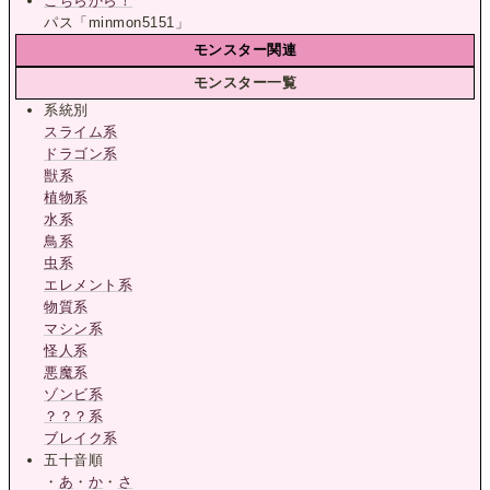
こちらから！
パス「minmon5151」
モンスター関連
モンスター一覧
系統別
スライム系
ドラゴン系
獣系
植物系
水系
鳥系
虫系
エレメント系
物質系
マシン系
怪人系
悪魔系
ゾンビ系
？？？系
ブレイク系
五十音順
・
あ
・
か
・
さ