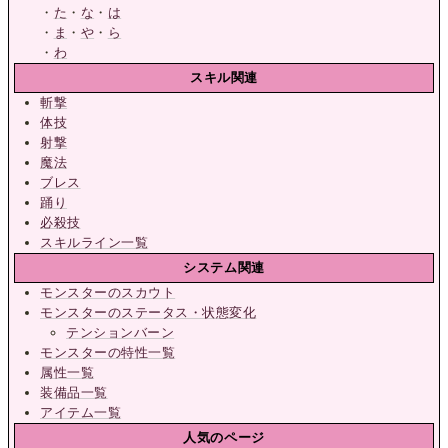
・
た
・
な
・
は
・
ま
・
や
・
ら
・
わ
スキル関連
斬撃
体技
射撃
魔法
ブレス
踊り
必殺技
スキルライン一覧
システム関連
モンスターのスカウト
モンスターのステータス・状態変化
テンションバーン
モンスターの特性一覧
属性一覧
装備品一覧
アイテム一覧
人気のページ