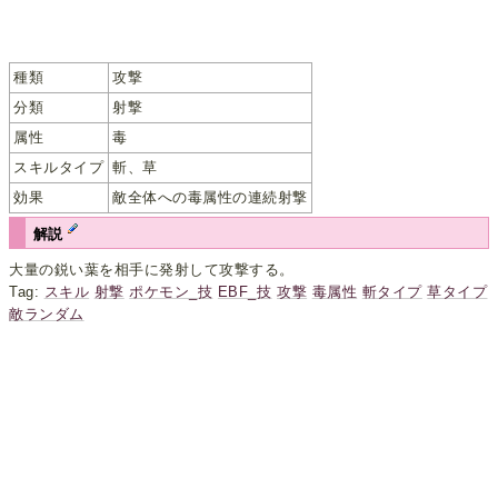
種類
攻撃
分類
射撃
属性
毒
スキルタイプ
斬、草
効果
敵全体への毒属性の連続射撃
解説
大量の鋭い葉を相手に発射して攻撃する。
Tag:
スキル
射撃
ポケモン_技
EBF_技
攻撃
毒属性
斬タイプ
草タイプ
敵ランダム