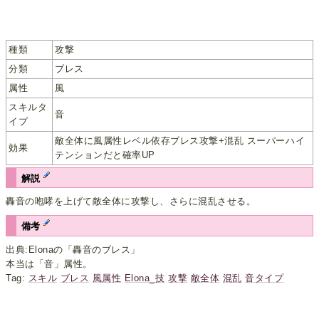
種類
攻撃
分類
ブレス
属性
風
スキルタ
音
イプ
敵全体に風属性レベル依存ブレス攻撃+混乱 スーパーハイ
効果
テンションだと確率UP
解説
轟音の咆哮を上げて敵全体に攻撃し、さらに混乱させる。
備考
出典:Elonaの「轟音のブレス」
本当は「音」属性。
Tag:
スキル
ブレス
風属性
Elona_技
攻撃
敵全体
混乱
音タイプ