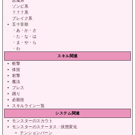
悪魔系
ゾンビ系
？？？系
ブレイク系
五十音順
・
あ
・
か
・
さ
・
た
・
な
・
は
・
ま
・
や
・
ら
・
わ
スキル関連
斬撃
体技
射撃
魔法
ブレス
踊り
必殺技
スキルライン一覧
システム関連
モンスターのスカウト
モンスターのステータス・状態変化
テンションバーン