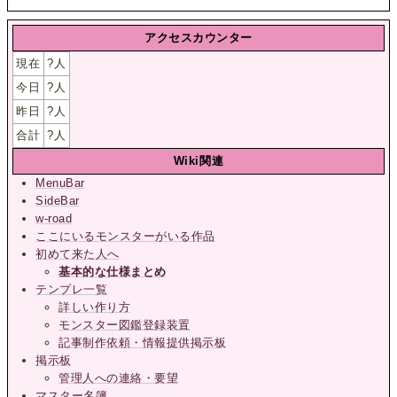
アクセスカウンター
現在
?
人
今日
?
人
昨日
?
人
合計
?
人
Wiki関連
MenuBar
SideBar
w-road
ここにいるモンスターがいる作品
初めて来た人へ
基本的な仕様まとめ
テンプレ一覧
詳しい作り方
モンスター図鑑登録装置
記事制作依頼・情報提供掲示板
掲示板
管理人への連絡・要望
マスター名簿