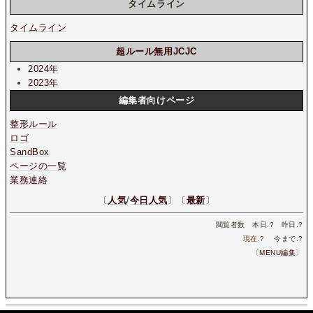
タイムライン
タイムライン
超ルール無用JCJC
2024年
2023年
編集者向けページ
整形ルール
ロゴ
SandBox
ページの一覧
業務連絡
〔
人気
/
今日人気
〕〔
最新
〕
閲覧者数 本日.
?
昨日.
?
現在.
?
今まで.
?
〔
MENU編集
〕