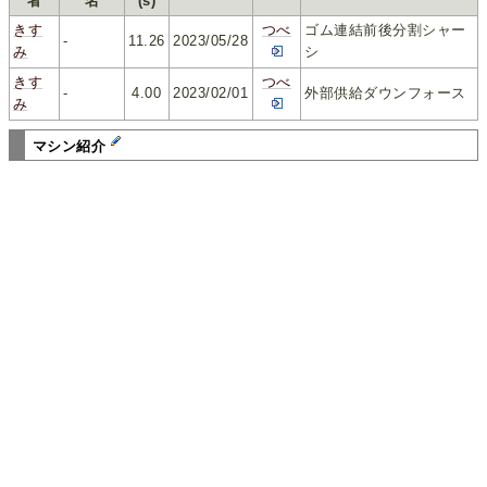
者
名
(s)
きす
つべ
ゴム連結前後分割シャー
-
11.26
2023/05/28
み
シ
きす
つべ
-
4.00
2023/02/01
外部供給ダウンフォース
み
マシン紹介