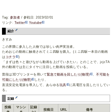
Tag:
参加者
/ 参戦日: 2023/02/01
リンク:
Twitter
Youtube
紹介
きすみ
この界隈に参入した人物では珍しい肉声実況者。
ためおじの動画に触発されてミニ四駆を購入。(ミニ四駆一本目の動画
は
コチラ
)
「まずは色々と遊びながら動画を上げていきたい」とのことで、jcjcTA
外の動画では主にタイヤに注目した動画を投稿している。
普段は3Dプリンターを用いて
緊急で動画を回したり(物理)
、
不可能を
可能にしたり(物理)
したり、
直流安定化電源を導入して、あらゆる
玩具
に高電圧を流したりしてい
る。
記録
投稿
マシン
記録
投稿日
URL
備考