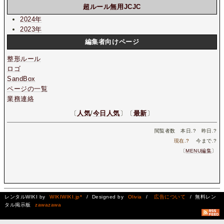
超ルール無用JCJC
2024年
2023年
編集者向けページ
整形ルール
ロゴ
SandBox
ページの一覧
業務連絡
〔
人気
/
今日人気
〕〔
最新
〕
閲覧者数 本日.
?
昨日.
?
現在.
?
今まで.
?
〔
MENU編集
〕
レンタルWIKI by
WIKIWIKI.jp*
/ Designed by
Olivia
/
広告について
/ 無料レン
タル掲示板
zawazawa