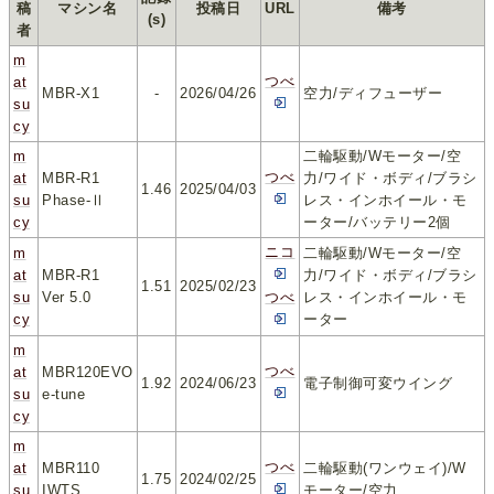
稿
マシン名
投稿日
URL
備考
(s)
者
m
つべ
at
MBR-X1
-
2026/04/26
空力/ディフューザー
su
cy
m
二輪駆動/Wモーター/空
つべ
at
MBR-R1
力/ワイド・ボディ/ブラシ
1.46
2025/04/03
su
Phase-Ⅱ
レス・インホイール・モ
cy
ーター/バッテリー2個
ニコ
m
二輪駆動/Wモーター/空
at
MBR-R1
力/ワイド・ボディ/ブラシ
1.51
2025/02/23
su
Ver 5.0
つべ
レス・インホイール・モ
cy
ーター
m
つべ
at
MBR120EVO
1.92
2024/06/23
電子制御可変ウイング
su
e-tune
cy
m
つべ
at
MBR110
二輪駆動(ワンウェイ)/W
1.75
2024/02/25
su
IWTS
モーター/空力