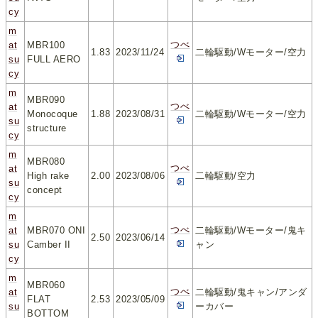
cy
m
つべ
at
MBR100
1.83
2023/11/24
二輪駆動/Wモーター/空力
su
FULL AERO
cy
m
MBR090
つべ
at
Monocoque
1.88
2023/08/31
二輪駆動/Wモーター/空力
su
structure
cy
m
MBR080
つべ
at
High rake
2.00
2023/08/06
二輪駆動/空力
su
concept
cy
m
つべ
at
MBR070 ONI
二輪駆動/Wモーター/鬼キ
2.50
2023/06/14
su
Camber II
ャン
cy
m
MBR060
つべ
at
二輪駆動/鬼キャン/アンダ
FLAT
2.53
2023/05/09
su
ーカバー
BOTTOM