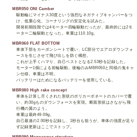
MBR050 ONI Camber
駆動輪にマイナス30度という強烈なネガティブキャンバーをつ
け、低重心化、コーナリングの安定化を試みた。
開発初期段階では4モーター四輪駆動だったが、最終的には2モ
ーター二輪駆動となった。車重は110.10g。
MBR060 FLAT BOTTOM
車体下部をカーボンシートで覆い、LC部分でエアロダウンフォ
ースを生じさせて飛び出しを防ぐ構想。
これが上手くハマり、自己ベストとなる2.53秒を記録した。
モーター1個による前輪駆動。後輪のみMBR050と同様の鬼キャ
ン仕様。車重は不明。
バッテリーはためになるバッテリーを使用している。
MBR080 High rake concept
車体を計算し尽くされた形状のポリカーボネートのカバーで覆
い、約30gものダウンフォースを実現。断面形状はさながら飛
行機の翼のよう。
車重は最終49.09g。
自己最速の2.00秒を記録し、1秒台も狙うが、車体の強度が足り
ず記録更新はここでストップ。
MBR090 Monocoque structure