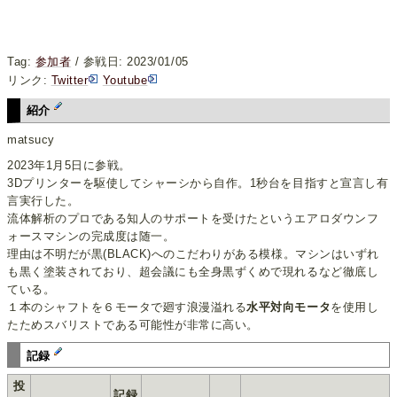
Tag:
参加者
/ 参戦日: 2023/01/05
リンク:
Twitter
Youtube
紹介
matsucy
2023年1月5日に参戦。
3Dプリンターを駆使してシャーシから自作。1秒台を目指すと宣言し有
言実行した。
流体解析のプロである知人のサポートを受けたというエアロダウンフ
ォースマシンの完成度は随一。
理由は不明だが黒(BLACK)へのこだわりがある模様。マシンはいずれ
も黒く塗装されており、超会議にも全身黒ずくめで現れるなど徹底し
ている。
１本のシャフトを６モータで廻す浪漫溢れる
水平対向モータ
を使用し
たためスバリストである可能性が非常に高い。
記録
投
記録