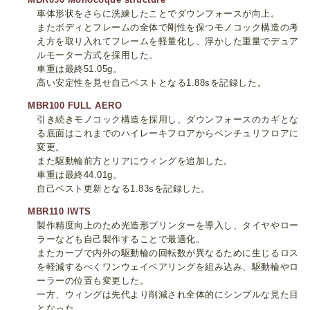
車体形状をさらに洗練したことでダウンフォースが向上。
またボディとフレームの全体で剛性を保つモノコック構造の考
え方を取り入れてフレームを軽量化し、浮かした重量でデュア
ルモーター方式を採用した。
車重は最終51.05g。
高い安定性を見せ自己ベストとなる1.88sを記録した。
MBR100 FULL AERO
引き続きモノコック構造を採用し、ダウンフォースのカギとな
る底面はこれまでのハイレーキフロアからベンチュリフロアに
変更。
また駆動輪前方とリアにウィングを追加した。
車重は最終44.01g。
自己ベスト更新となる1.83sを記録した。
MBR110 IWTS
製作精度向上のため光造形プリンターを導入し、タイヤやロー
ラーなども自己製作することで最適化。
またカーブで内外の駆動輪の回転数が異なるために生じるロス
を軽減するべくワンウェイベアリングを組み込み、駆動輪やロ
ーラーの位置も変更した。
一方、ウィングは先代より削減され全体的にシンプルな見た目
となった。