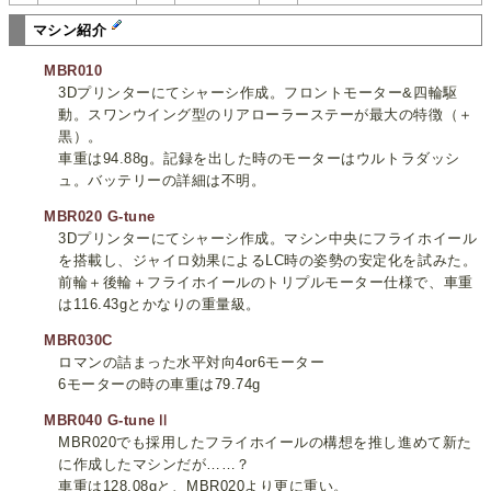
マシン紹介
MBR010
3Dプリンターにてシャーシ作成。フロントモーター&四輪駆
動。スワンウイング型のリアローラーステーが最大の特徴（＋
黒）。
車重は94.88g。記録を出した時のモーターはウルトラダッシ
ュ。バッテリーの詳細は不明。
MBR020 G-tune
3Dプリンターにてシャーシ作成。マシン中央にフライホイール
を搭載し、ジャイロ効果によるLC時の姿勢の安定化を試みた。
前輪＋後輪＋フライホイールのトリプルモーター仕様で、車重
は116.43gとかなりの重量級。
MBR030C
ロマンの詰まった水平対向4or6モーター
6モーターの時の車重は79.74g
MBR040 G-tuneⅡ
MBR020でも採用したフライホイールの構想を推し進めて新た
に作成したマシンだが……？
車重は128.08gと、MBR020より更に重い。