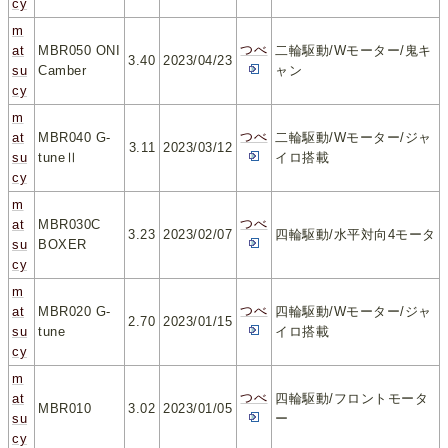
cy
m
つべ
at
MBR050 ONI
二輪駆動/Wモーター/鬼キ
3.40
2023/04/23
su
Camber
ャン
cy
m
つべ
at
MBR040 G-
二輪駆動/Wモーター/ジャ
3.11
2023/03/12
su
tuneⅡ
イロ搭載
cy
m
つべ
at
MBR030C
3.23
2023/02/07
四輪駆動/水平対向4モータ
su
BOXER
cy
m
つべ
at
MBR020 G-
四輪駆動/Wモーター/ジャ
2.70
2023/01/15
su
tune
イロ搭載
cy
m
つべ
at
四輪駆動/フロントモータ
MBR010
3.02
2023/01/05
su
ー
cy