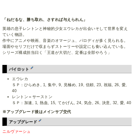
「ねだるな、勝ち取れ、さすれば与えられん」
英雄の息子レントンと神秘的少女エウレカが出会いそして世界を変え
ていく物語。
作中にアニメや映画、音楽のオマージュ、パロディが多く見られる。
場面やセリフだけで収まらずストーリーや設定にも食い込んでいる。
シリーズ構成担当曰く「王道が大切だ、定番は全部やろう」
パイロット
エウレカ
ＳＰ：ひらめき, 1, 集中, 9, 見極め, 19, 信頼, 23, 祝福, 26, 愛,
40
レントン＝サーストン
ＳＰ：加速, 1, 熱血, 15, てかげん, 24, 気合, 26, 決意, 32, 愛, 40
※アップグレード後はメインサブ交代
アップグレード
ニルヴァーシュ