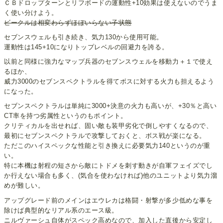
ＣＢドロップターンとリフボードの運動性+10効果は使えないのでうま
く使い分けよう。
ビークルは相変わらずほぼいらない子状態
セブンスウェルも引き続き、気力130から使用可能。
運動性は145+10になりトップレベルの回避力を誇る。
以前と同様に強力なマップ兵器のセブンスウェルを移動力＋１で使え
るほか、
威力3000のセブンスペクトラルを得てボスに対する火力も担えるよう
になった。
セブンスペクトラルは単純に3000+決意の火力も高いが、+30％と高い
CT率を持つ劣属性というのもポイント。
クリティカルを出せれば、固い敵も装甲劣化で倒しやすくなるので、
最初にセブンスペクトラルで攻撃しておくと、ボス戦が楽になる。
ただこのハイスペックな性能と引き換えに必要気力140というのが重
い。
特に本機は射程の短さから敵にトドメを刺す動きが自軍フェイズでし
か行えない場合も多く、(気合を使わなければ)他のユニットより気力溜
めが難しい。
アップグレード前のメインはエウレカは格闘・射撃が多少低めな事を
除けば典型的なリアル系のエース級。
ニルヴァーシュ自体がスペック高めなので、加入した直後から安定し