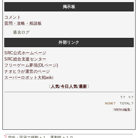
掲示板
コメント
質問・攻略・相談板
過去ログ
外部リンク
SRC公式ホームページ
SRC総合支援センター
フリーゲーム夢現(DLページ)
ナオヒラが運営のページ
スーパーロボット大戦wiki
〔
人気
/
今日人気
/
最新
〕
T.
?
Y.
?
NOW.
?
TOTAL.
?
〔
MENU編集
〕
*1
空中・宇宙で移動＋１、運動性＋１０