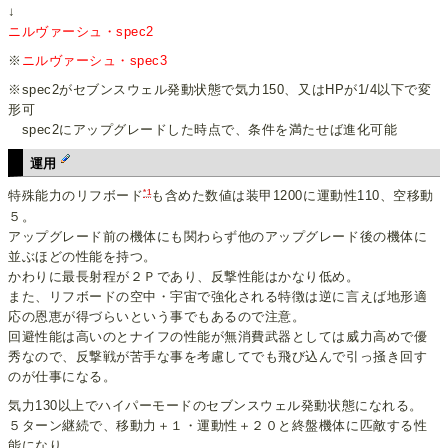
↓
ニルヴァーシュ・spec2
※
ニルヴァーシュ・spec3
※spec2がセブンスウェル発動状態で気力150、又はHPが1/4以下で変
形可
spec2にアップグレードした時点で、条件を満たせば進化可能
運用
*1
特殊能力のリフボード
も含めた数値は装甲1200に運動性110、空移動
５。
アップグレード前の機体にも関わらず他のアップグレード後の機体に
並ぶほどの性能を持つ。
かわりに最長射程が２Ｐであり、反撃性能はかなり低め。
また、リフボードの空中・宇宙で強化される特徴は逆に言えば地形適
応の恩恵が得づらいという事でもあるので注意。
回避性能は高いのとナイフの性能が無消費武器としては威力高めで優
秀なので、反撃戦が苦手な事を考慮してでも飛び込んで引っ掻き回す
のが仕事になる。
気力130以上でハイパーモードのセブンスウェル発動状態になれる。
５ターン継続で、移動力＋１・運動性＋２０と終盤機体に匹敵する性
能になり、