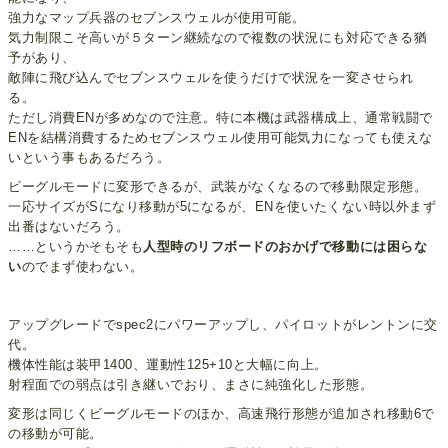
強力なマップ兵器のセブンスウェルが使用可能。
気力制限こそ高いが５ターン継続なので複数の状況にも対応できる猶
予があり、
敵陣に飛び込んでセブンスウェルを使うだけで状況を一変させられ
る。
ただし消費ENが多めなので注意。特に本機は武器構成上、通常戦闘で
ENを結構消費するためセブンスウェル使用可能気力になっても使えな
いという事もあるだろう。
ビーグルモードに変形できるが、武装がなくなるので移動限定形態。
一応サイズがSになり移動が5になるが、ENを使いたくない時以外まず
出番はないだろう。
……というかそもそも
人型時のリフボードのおかげで移動には困らな
い
のでまず使わない。
アップグレードでspec2にパワーアップし、パイロットがレントンに交
代。
機体性能は装甲1400、運動性125+10と大幅に向上。
射程面での弱点は引き継いでおり、まさに純強化した形態。
変形は同じくビーグルモードのほか、高速飛行形態が追加され移動6で
の移動が可能。