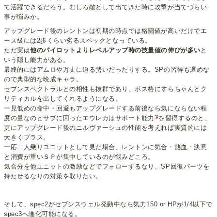
て活躍できるだろう。むしろ敵として出てきた時に攻撃が当てづらい
事が悩みか。
アップグレード後のレントンは初期の時点では格闘値が高いだけでエ
ース級には2歩くらい劣るスペックとなっている。
ただ実は
他のパイロットよりレベルアップ時の技量値の伸びが多い
と
いう隠し能力がある。
最終的にはアムロや万丈に迫る勢いだったりする。SPの習得も遅めな
ので典型的な晩成キャラ。
セブンスペクトラルとの相性も抜群であり、ボス格にすらちゃんとク
リティカルを出してくれるようになる。
一見低めの命中・回避もアップグレードする前後なら気にならない程
*2
度の量なのとサブに回ったエウレカはサポート能力
を習得するのと、
更にアップグレード後のニルヴァーシュの性能を考えれば実質的には
大きくプラス。
一応二人乗りユニットとして見た場合、レントンに気合・熱血・決意
と消費が重いＳＰが集中しているのが悩みどころ。
気合分を他ユニットの激励などでフォローするなり、SP回復パーツを
持たせるなりの対策を取りたい。
そして、spec2がセブンスウェル発動中なら気力150 or HPが1/4以下で
spec3へ進化可能になる。