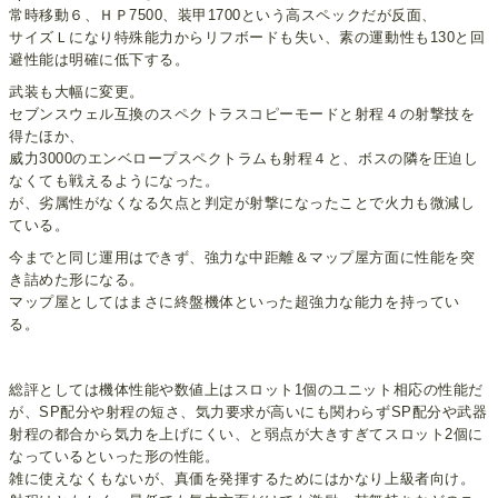
常時移動６、ＨＰ7500、装甲1700という高スペックだが反面、
サイズＬになり特殊能力からリフボードも失い、素の運動性も130と回
避性能は明確に低下する。
武装も大幅に変更。
セブンスウェル互換のスペクトラスコピーモードと射程４の射撃技を
得たほか、
威力3000のエンベロープスペクトラムも射程４と、ボスの隣を圧迫し
なくても戦えるようになった。
が、劣属性がなくなる欠点と判定が射撃になったことで火力も微減し
ている。
今までと同じ運用はできず、強力な中距離＆マップ屋方面に性能を突
き詰めた形になる。
マップ屋としてはまさに終盤機体といった超強力な能力を持ってい
る。
総評としては機体性能や数値上はスロット1個のユニット相応の性能だ
が、SP配分や射程の短さ、気力要求が高いにも関わらずSP配分や武器
射程の都合から気力を上げにくい、と弱点が大きすぎてスロット2個に
なっているといった形の性能。
雑に使えなくもないが、真価を発揮するためにはかなり上級者向け。