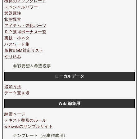
機体のアップグレード
スペシャルパワー
武器属性
状態異常
アイテム・強化パーツ
ＲＰ獲得ボーナス一覧
裏技・小ネタ
パスワード集
版権BGM対応リスト
やり込み
参戦要望＆希望投票
ローカルデータ
追加方法
データ置き場
Wiki編集用
練習ページ
テキスト整形のルール
wikiwikiのサンプルサイト
テンプレート（記事作成用）