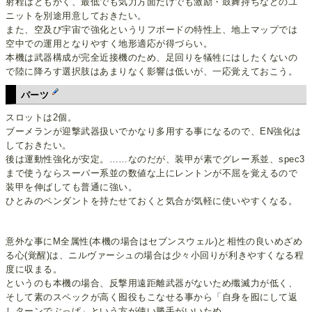
射程はともかく、最低でも気力方面だけでも激励・鼓舞持ちなどのユ
ニットを別途用意しておきたい。
また、空及び宇宙で強化というリフボードの特性上、地上マップでは
空中での運用となりやすく地形適応が得づらい。
本機は武器構成が完全近接機のため、足回りを犠牲にはしたくないの
で陸に降ろす選択肢はあまりなく影響は低いが、一応覚えておこう。
パーツ
スロットは2個。
ブーメランが迎撃武器扱いでかなり多用する事になるので、EN強化は
しておきたい。
後は運動性強化が安定。……なのだが、装甲が素でグレー系並、spec3
まで使うならスーパー系並の数値な上にレントンが不屈を覚えるので
装甲を伸ばしても普通に強い。
ひとみのペンダントを持たせておくと気合が気軽に使いやすくなる。
意外な事にM全属性(本機の場合はセブンスウェル)と相性の良いめざめ
る心(覚醒)は、ニルヴァーシュの場合は少々小回りが利きやすくなる程
度に収まる。
というのも本機の場合、反撃用遠距離武器がないため殲滅力が低く、
そして素のスペックが高く囮役もこなせる事から「自身を囮にして返
しターンでぶっぱ」という方が使い勝手がいいため。