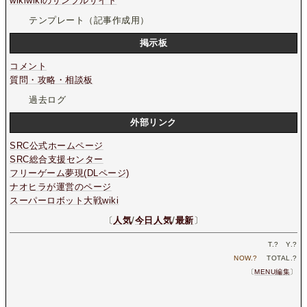
wikiwikiのサンプルサイト
テンプレート（記事作成用）
掲示板
コメント
質問・攻略・相談板
過去ログ
外部リンク
SRC公式ホームページ
SRC総合支援センター
フリーゲーム夢現(DLページ)
ナオヒラが運営のページ
スーパーロボット大戦wiki
〔
人気
/
今日人気
/
最新
〕
T.
?
Y.
?
NOW.
?
TOTAL.
?
〔
MENU編集
〕