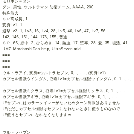
モロボシ＝ダン
ダン, 男性, ウルトラマン 防衛チーム, AAAA, 200
特殊能力
ＳＰ高成長, 1
変身Lv1, 1
迎撃Lv2, 1, Lv3, 16, Lv4, 28, Lv5, 40, Lv6, 47, Lv7, 56
142, 146, 151, 144, 173, 155, 普通
ＳＰ, 65, 必中, 2, ひらめき, 14, 熱血, 17, 堅牢, 28, 愛, 35, 復活, 41
UM7_MoroboshiDan.bmp, UltraSeven.mid
===
===
===
ウルトラアイ, 変身=ウルトラセブン, 0, -, -, -, (変身Lv1)
カプセル怪獣ウインダム, 召喚Lv1=カプセル怪獣ウインダム, 0, 1, -, -,
-
カプセル怪獣ミクラス, 召喚Lv1=カプセル怪獣ミクラス, 0, 1, -, -, -
カプセル怪獣アギラ, 召喚Lv1=カプセル怪獣アギラ, 0, 1, -, -, -
##セブンにはカラータイマーがないためターン制限はありません
##ただしカプセル怪獣はセブンになれないときに使うものなので
##使うとセブンになれなくなりますｗ
ウルトラセブン