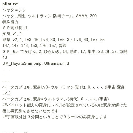
pilot.txt
ハヤタ＝シン
ハヤタ, 男性, ウルトラマン 防衛チーム, AAAA, 200
特殊能力
ＳＰ高成長, 1
変身Lv1, 1
迎撃Lv2, 1, Lv3, 16, Lv4, 30, Lv5, 39, Lv6, 43, Lv7, 55
147, 147, 148, 153, 176, 157, 普通
ＳＰ, 65, てかげん, 2, ひらめき, 14, 熱血, 17, 集中, 28, 魂, 37, 激闘,
43
UM_HayataShin.bmp, Ultraman.mid
===
===
===
ベータカプセル, 変身Lv3=ウルトラマン(初代), 0, -, -, -, (!宇宙 変身
Lv1)
ベータカプセル, 変身=ウルトラマン(初代), 0, -, -, -, (宇宙)
##パイロット能力の変身にレベルが設定されているのは変身が解けた
後に再変身をさせないためです
##宇宙以外は３分間ということで３ターンのみ変身します