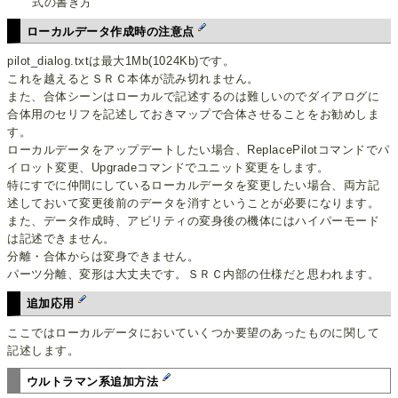
式の書き方
ローカルデータ作成時の注意点
pilot_dialog.txtは最大1Mb(1024Kb)です。
これを越えるとＳＲＣ本体が読み切れません。
また、合体シーンはローカルで記述するのは難しいのでダイアログに
合体用のセリフを記述しておきマップで合体させることをお勧めしま
す。
ローカルデータをアップデートしたい場合、ReplacePilotコマンドでパ
イロット変更、Upgradeコマンドでユニット変更をします。
特にすでに仲間にしているローカルデータを変更したい場合、両方記
述しておいて変更後前のデータを消すということが必要になります。
また、データ作成時、アビリティの変身後の機体にはハイパーモード
は記述できません。
分離・合体からは変身できません。
パーツ分離、変形は大丈夫です。ＳＲＣ内部の仕様だと思われます。
追加応用
ここではローカルデータにおいていくつか要望のあったものに関して
記述します。
ウルトラマン系追加方法