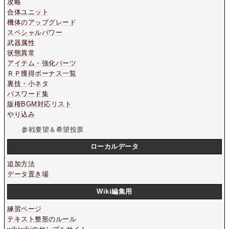
攻略
合体ユニット
機体のアップグレード
スペシャルパワー
武器属性
状態異常
アイテム・強化パーツ
ＲＰ獲得ボーナス一覧
裏技・小ネタ
パスワード集
版権BGM対応リスト
やり込み
参戦要望＆希望投票
ローカルデータ
追加方法
データ置き場
Wiki編集用
練習ページ
テキスト整形のルール