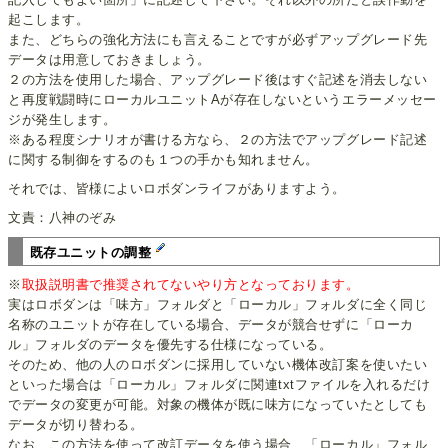
起こします。
また、どちらの強化方法にも言えることですが必ずアップグレード先
データは用意しておきましょう。
２の方法を使用した場合、アップグレード後はすぐ記述を消去しない
と再度戦闘時にローカルユニットAが存在しないというエラーメッセー
ジが発生します。
※ある程度シナリオが書ける方なら、２の方法でアップグレード記述
に関する制御をするのも１つの手かも知れません。
それでは、皆様によいロボダンライフがありますよう。
文責：八神のぞみ
既存ユニットの調整
※
取扱説明書で推奨されてないやり方となっております。
実はロボダンは「味方」フォルダと「ローカル」フォルダに全く同じ
名称のユニットが存在している場合、データが競合せずに「ローカ
ル」フォルダのデータを優先する仕様になっている。
そのため、他の人のロボダンに採用していない機体改訂案を使いたい
といった場合は「ローカル」フォルダに関連txtファイルを入れるだけ
でデータの変更が可能。対象の機体が既に味方になっていたとしても
データが切り替わる。
なお、この方法を使って改訂データを使う場合、「ローカル」フォル