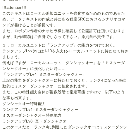
!!!attention!!!
このテキストはローカル追加ユニットを強化するためのものであるた
め、データテキストの作成と共にある程度SRCにおけるシナリオコマ
ンドが書けることが前提です。
また、ロボダン作者のナオヒラ様に確認して公開許可は頂いておりま
すが、動作確認はご自身でなさって下さい。原則自己責任です。
１．ローカルユニットに「ランクアップ」の能力をつけておく。
ランクアップLvx(xには1-10を入力)をローカルユニットに持たせておき
ましょう。
例えばですが、ローカルユニット「ダンシャクオー」を「ミスターダ
ンシャクオー」に強化したい時……
「ランクアップLv4=ミスターダンシャクオー」
上記の能力をダンシャクオーに持たせておくと、ランク4になった時自
動的にミスターダンシャクオーに強化されます。
また、この特殊能力自体が複数段階で指定可能ですので、以下のよう
な事も出来ます。
ダンシャクオー特殊能力
ランクアップLv4=ミスターダンシャクオー
ミスターダンシャクオー特殊能力
ランクアップLv8=真・ダンシャクオー
このケースだと、ランク4に到達したダンシャクオーはミスターダンシ