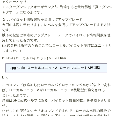
ャクオーとなり、
ミスターダンシャクオーがランク8に到達すると最終形態「真・ダンシ
ャクオー」になる形です。
２．パイロット情報関数を参照してアップグレード
今回の本題に当たります。レベルを参照してアップグレードする方法
です。
以下の記述は筆者のアップグレードデータでパイロット情報関数を使
用して行ったものです。
(正式名称は版権のためここではローカルパイロット並びにユニットと
しました。)
If Level(ローカルパイロット) > 39 Then
 Upgrade ローカルユニットA ローカルユニットA後期型
EndIf
このコマンドは追加したローカルパイロットのレベルが40以上であれ
ば、ローカルユニットAがローカルユニットA後期型に強化される……
といった形です。
詳細はSRC公式ヘルプにある「パイロット情報関数」を参照下さいま
せ。
ただしこの記述はシナリオコマンドですので「ローカル出現の部分で
記入してもよい箇所」に記述して下さい。それ以外の所だと誤作動を