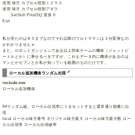
使用 味方 カプセル怪獣ミクラス:
使用 味方 カプセル怪獣アギラ:
SetSkill PilotID() 変身 0
Exit
私が見たのは８０までなのでそれ以降のウルトラマンは３分変身なの
かわかりませんｗ
また、ロボットダンジョンである以上防衛チームの機体（ジェットビ
ートルとか）に乗せるべきですが、これもデータ内に機体があるのは
マンとかセブンとか私が知っている範囲のものだけです。
ローカル追加機体ランダム出現
include.eve
ローカル追加機体:
##ランダム版。ローカル出現率に１をセットすると通常通り順番に出
現
local ローカル味方番号 オリジナル味方最大 ローカル味方最大数 ロー
カル出現率 ローカル出現確率