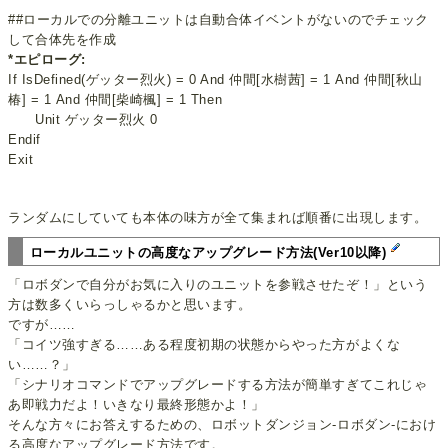
##ローカルでの分離ユニットは自動合体イベントがないのでチェック
して合体先を作成
*エピローグ:
If IsDefined(ゲッター烈火) = 0 And 仲間[水樹茜] = 1 And 仲間[秋山
椿] = 1 And 仲間[柴崎楓] = 1 Then
Unit ゲッター烈火 0
Endif
Exit
ランダムにしていても本体の味方が全て集まれば順番に出現します。
ローカルユニットの高度なアップグレード方法(Ver10以降)
「ロボダンで自分がお気に入りのユニットを参戦させたぞ！」という
方は数多くいらっしゃるかと思います。
ですが……
「コイツ強すぎる……ある程度初期の状態からやった方がよくな
い……？」
「シナリオコマンドでアップグレードする方法が簡単すぎてこれじゃ
あ即戦力だよ！いきなり最終形態かよ！」
そんな方々にお答えするための、ロボットダンジョン-ロボダン-におけ
る高度なアップグレード方法です。