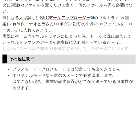
ダに関連txtファイルを置くだけで良く、他のファイルを弄る必要はな
い。
気になる人は試しに
SRCデータアップローダー
のウルトラマン(別
案).zip(制作：ナオヒラさん/ロボダン公式)の中身のtxtファイルを「ロ
ーカル」に入れてみよう。
実際にゲーム内でウルトラマンに出会った時、もしくは既に加入して
いるウルトラマンのデータが別案版に入れ替わっているだろう。
ちなみにローカルの関連txtを削除するだけで元のデータに戻ります。
その他注意
プラスモード・クロスモードでは設定しても出てきません。
オリジナルモードなら次のステージで必ず出現します。
出てこない場合、書式や記述位置がどこか間違っている可能性が
あります。