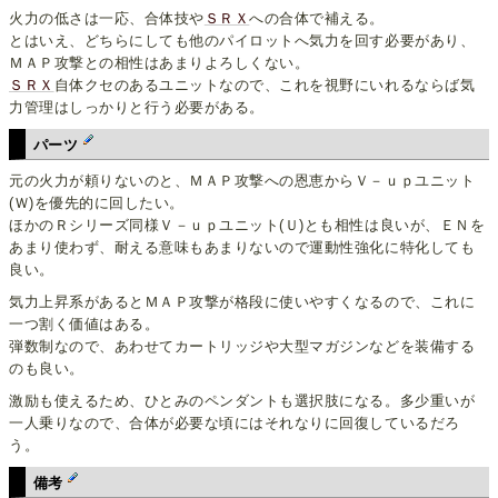
火力の低さは一応、合体技や
ＳＲＸ
への合体で補える。
とはいえ、どちらにしても他のパイロットへ気力を回す必要があり、
ＭＡＰ攻撃との相性はあまりよろしくない。
ＳＲＸ
自体クセのあるユニットなので、これを視野にいれるならば気
力管理はしっかりと行う必要がある。
パーツ
元の火力が頼りないのと、ＭＡＰ攻撃への恩恵からＶ－ｕｐユニット
(Ｗ)を優先的に回したい。
ほかのＲシリーズ同様Ｖ－ｕｐユニット(Ｕ)とも相性は良いが、ＥＮを
あまり使わず、耐える意味もあまりないので運動性強化に特化しても
良い。
気力上昇系があるとＭＡＰ攻撃が格段に使いやすくなるので、これに
一つ割く価値はある。
弾数制なので、あわせてカートリッジや大型マガジンなどを装備する
のも良い。
激励も使えるため、ひとみのペンダントも選択肢になる。多少重いが
一人乗りなので、合体が必要な頃にはそれなりに回復しているだろ
う。
備考