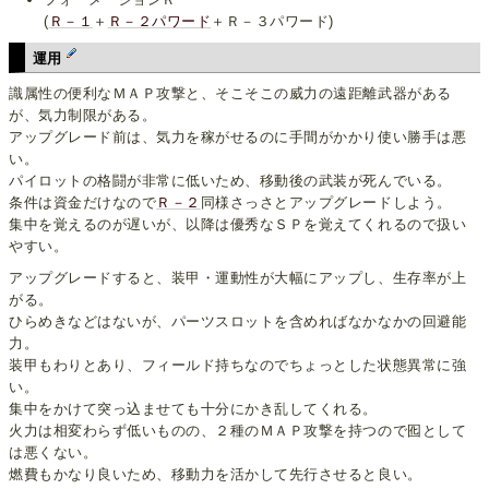
(
Ｒ－１
＋
Ｒ－２パワード
＋Ｒ－３パワード)
運用
識属性の便利なＭＡＰ攻撃と、そこそこの威力の遠距離武器がある
が、気力制限がある。
アップグレード前は、気力を稼がせるのに手間がかかり使い勝手は悪
い。
パイロットの格闘が非常に低いため、移動後の武装が死んでいる。
条件は資金だけなので
Ｒ－２
同様さっさとアップグレードしよう。
集中を覚えるのが遅いが、以降は優秀なＳＰを覚えてくれるので扱い
やすい。
アップグレードすると、装甲・運動性が大幅にアップし、生存率が上
がる。
ひらめきなどはないが、パーツスロットを含めればなかなかの回避能
力。
装甲もわりとあり、フィールド持ちなのでちょっとした状態異常に強
い。
集中をかけて突っ込ませても十分にかき乱してくれる。
火力は相変わらず低いものの、２種のＭＡＰ攻撃を持つので囮として
は悪くない。
燃費もかなり良いため、移動力を活かして先行させると良い。